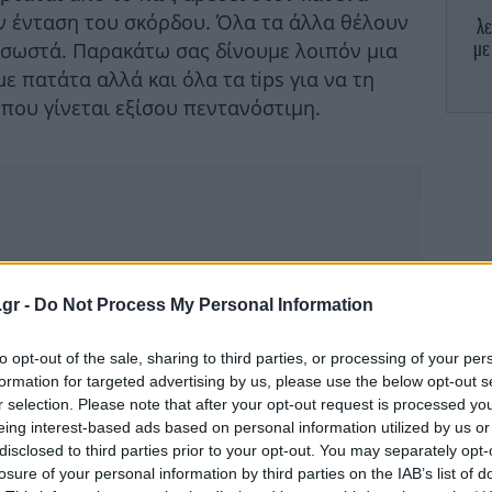
ην ένταση του σκόρδου. Όλα τα άλλα θέλουν
λε
με
ν σωστά. Παρακάτω σας δίνουμε λοιπόν μια
ε πατάτα αλλά και όλα τα tips για να τη
 που γίνεται εξίσου πεντανόστιμη.
Σύκ
κα
.gr -
Do Not Process My Personal Information
to opt-out of the sale, sharing to third parties, or processing of your per
Μπ
formation for targeted advertising by us, please use the below opt-out s
τ
r selection. Please note that after your opt-out request is processed y
eing interest-based ads based on personal information utilized by us or
disclosed to third parties prior to your opt-out. You may separately opt-
losure of your personal information by third parties on the IAB’s list of