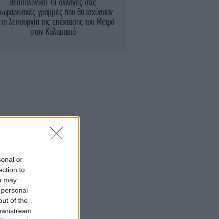
Θεσσαλονίκη: Οι αλλαγές στις
ωφορειακές γραμμές που θα ισχύσουν
 τη λειτουργία της επέκτασης του Μετρό
στην Καλαμαριά
ΓΥΝΑΙΚΑ
19:00
α στο ψυγείο ή εκτός; Ο σωστός τρόπος
για να διατηρηθούν φρέσκα
ΕΛΛΑΔΑ
18:58
Συνελήφθη 35χρονος αλλοδαπός για
τοχή ναρκωτικών με σκοπό τη διακίνηση
σε προαύλιο χώρο εκπαιδευτικού
ιδρύματος στο Μαρούσι
ΣΠΟΡ
18:57
sonal or
αρτσελόνα, μεταγραφές: «Άκυρο» από
ection to
η Μάντσεστερ Σίτι για τον Ρόδρι -Τόσα
ou may
αξιώνουν οι «πολίτες»
 personal
out of the
 downstream
ΚΟΣΜΟΣ
18:56