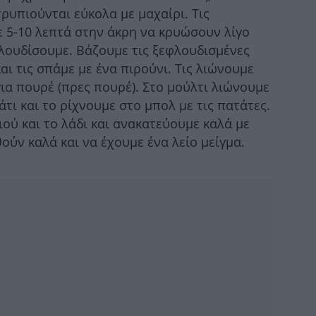
τρυπιούνται εύκολα με μαχαίρι. Τις
 5-10 λεπτά στην άκρη να κρυώσουν λίγο
φλουδίσουμε. Βάζουμε τις ξεφλουδισμένες
αι τις σπάμε με ένα πιρούνι. Τις λιώνουμε
για πουρέ (πρες πουρέ). Στο μούλτι λιώνουμε
άτι και το ρίχνουμε στο μπολ με τις πατάτες.
ού και το λάδι και ανακατεύουμε καλά με
ούν καλά και να έχουμε ένα λείο μείγμα.
He
Ο Π
με
Μό