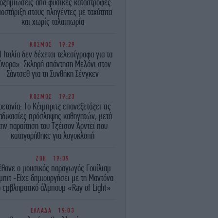
οζημιώσεις από φυσικές καταστροφές:
οστήριξη στους πληγέντες με ταχύτητα
και χωρίς ταλαιπωρία
ΚΟΣΜΟΣ
19:29
 Ιταλία δεν δέχεται τελεσίγραφα για τα
ύνορα»: Σκληρή απάντηση Μελόνι στον
Σάντσεθ για τη Συνθήκη Σένγκεν
ΚΟΣΜΟΣ
19:23
ρετανία: Το Κέιμπριτζ επανεξετάζει τις
αδικασίες πρόσληψης καθηγητών, μετά
την παραίτηση του Τζέισον Άρντεϊ που
κατηγορήθηκε για λογοκλοπή
ΖΩΗ
19:09
έθανε ο μουσικός παραγωγός Γουίλιαμ
μπιτ -Είχε δημιουργήσει με τη Μαντόνα
ο εμβληματικό άλμπουμ «Ray of Light»
ΕΛΛΑΔΑ
19:03