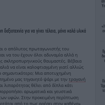
απ
Υπ
«Η
ρη δεξιοτεχνία για να γίνει τέλεια, μόνο καλά υλικά
σ
αι ο απόλυτος πρωταγωνιστής του
Β
αι να του έχουν όλοι αδυναμία αλλά η
δι
της σκληροπυρηνικούς θαυμαστές. Βέβαια
αλιά να είναι καλοφτιαγμένη γιατί αλλιώς
το σημαντικότερο; Μια αποτυχημένη
απημένο μας τηγανητό ψάρι με την
τραγανή
Π
ι λιπαρότητας θέλει από δίπλα κάτι
Όρ
τ
ισορροπήσει αρωματικά και γευστικά
 των υφών. Στην προκειμένη περίπτωση
ξαρτάται από το πως αρέσει στον καθένα»