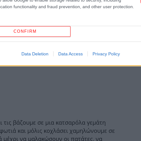
cation functionality and fraud prevention, and other user protection.
Ολυ
μ
CONFIRM
Αυ
 με τη φλούδα
Data Deletion
Data Access
Privacy Policy
σμένες
Τ
εν
α
ι τις βάζουμε σε μια κατσαρόλα γεμάτη
 φωτιά και μόλις κοχλάσει χαμηλώνουμε σε
Α
ά μέχρι να μαλακώσουν οι πατάτες, να