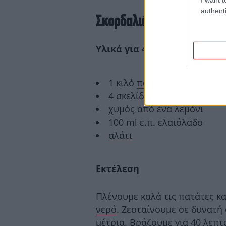
authenti
Σκορδαλιά με πατάτα
Υλικά για 4 μερίδες
1 κιλό
πατάτες
, ολόκληρες
4 σκελίδες σκόρδο, καθαρι
χυμός από ένα λεμόνι
100 ml ε.π. ελαιόλαδο
αλάτι
Εκτέλεση
Πλένουμε καλά τις πατάτες κα
νερό
. Ζεσταίνουμε σε δυνατή
μέτρια. Βράζουμε για 40 λεπτ