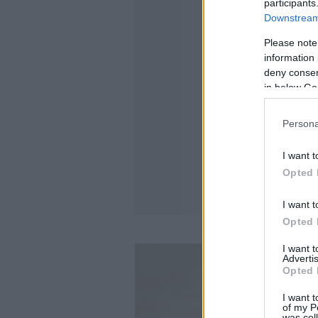
participants
Downstream 
Please note
information 
deny consent
in below Go
Persona
I want t
Opted 
I want t
Opted 
I want 
Advertis
Opted 
I want t
of my P
was col