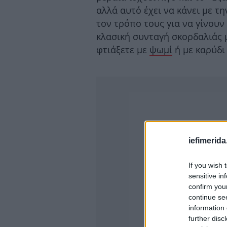
αλλά αυτό έχει να κάνει με τ
τον τρόπο τους για να γίνου
κλασική συνταγή σκορδαλιάς μ
φτιάξετε με
ψωμί
ή με καρύδι
iefimerida
If you wish 
sensitive in
confirm you
continue se
information 
further disc