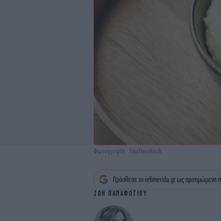
Φωτογραφία: Shutterstock
Πρόσθεσε το iefimerida.gr ως προτιμώμενη π
ΖΩΗ ΠΑΠΑΦΩΤΙΟΥ