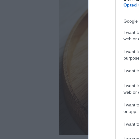
Opted 
Google 
I want t
web or d
I want t
purpose
I want 
I want t
web or d
I want t
or app.
I want t
I want t