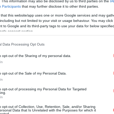
. This information may also be disclosed by us to third parties on the
IA
69
Participants
that may further disclose it to other third parties.
με
 that this website/app uses one or more Google services and may gath
including but not limited to your visit or usage behaviour. You may click 
 to Google and its third-party tags to use your data for below specifi
ogle consent section.
l Data Processing Opt Outs
o opt-out of the Sharing of my personal data.
In
ξηρ
o opt-out of the Sale of my Personal Data.
In
8 
to opt-out of processing my Personal Data for Targeted
ing.
In
o opt-out of Collection, Use, Retention, Sale, and/or Sharing
ersonal Data that Is Unrelated with the Purposes for which it
lected.