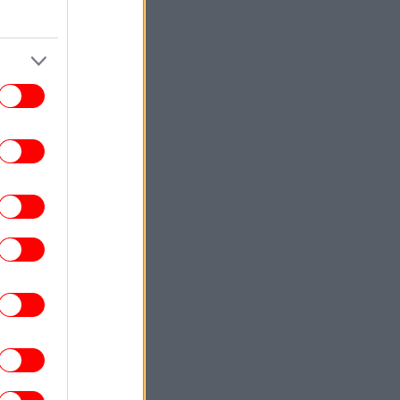
χαίρωσε ηλικιωμένο -Χτυπούσε πόρτες
και έλεγε «έχω ένα δώρο για σένα»
ΟΙΚΟΝΟΜΙΑ
18:37
ρηματιστήριο: Έκλεισε με οριακά κέρδη
25% -Στις 2.615,07 μονάδες ο Γενικός
Δείκτης
ΕΛΛΑΔΑ
18:34
αγματογνώμονας για την τραγωδία στις
ρρες: Δεν ήταν μόνο η ταχύτητα, «ίσως
τι απέσπασε την προσοχή του οδηγού»
ΕΛΛΑΔΑ
18:29
Έφυγε από τη ζωή η δημοσιογράφος
Χριστίνα Πιτουρά -Ήταν 64 ετών
ΠΟΛΙΤΙΚΗ
18:24
ΑΣ: Πλήγμα για την ελληνική εξωτερική
λιτική η συμφωνία Τουρκίας-Σαουδικής
Αραβίας-Πακιστάν