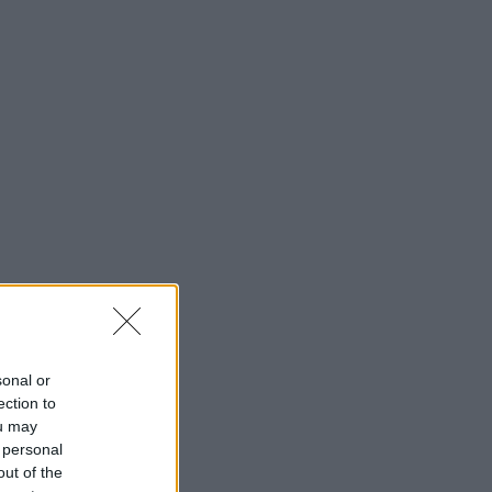
sonal or
ection to
ou may
 personal
out of the