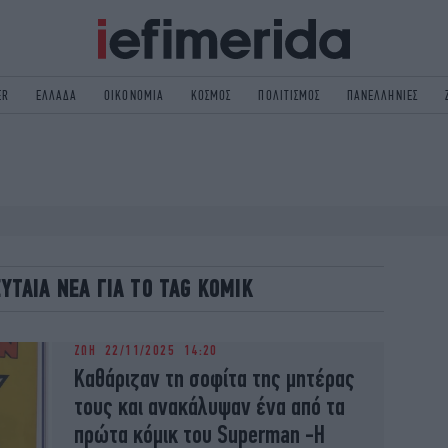
ER
ΕΛΛΑΔΑ
ΟΙΚΟΝΟΜΙΑ
ΚΟΣΜΟΣ
ΠΟΛΙΤΙΣΜΟΣ
ΠΑΝΕΛΛΗΝΙΕΣ
ΟΛΙΤΙΚΗ
NON PAPER
ΟΣΜΟΣ
ΠΟΛΙΤΙΣΜΟΣ
ΠΟΡ
ΓΥΝΑΙΚΑ
TORIES
ΕΚΛΟΓΕΣ
ΓΕΙΑ
DESIGN
ΕΥΤΑΙΑ ΝΕΑ ΓΙΑ ΤΟ TAG ΚΟΜΙΚ
REEN
PODCAST
GASTRONOMIE
iBOOKS
ΖΩΗ
22/11/2025 14:20
HE OCEAN
MEDIA
Καθάριζαν τη σοφίτα της μητέρας
τους και ανακάλυψαν ένα από τα
πρώτα κόμικ του Superman -Η