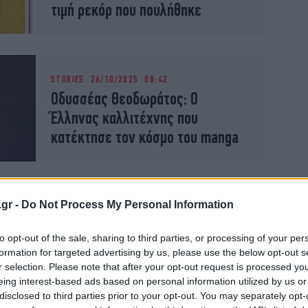
τιμή ρεκόρ που πουλήθηκε
STORIES
26/10/2025 08:42
Οδυσσέας Θεοδωράτος: Ο
Έλληνας καλλιτέχνης που
κατέκτησε τον κόσμο του manga
.gr -
Do Not Process My Personal Information
ΠΟΛΙΤΙΣΜΟΣ
24/10/2025 21:46
«Ο Αστερίξ στη Λουζιτανία»: Ο
to opt-out of the sale, sharing to third parties, or processing of your per
Φαμπκαρό και ο Ντιντιέ Κόνραντ
formation for targeted advertising by us, please use the below opt-out s
ξαναφέρνουν τον μαγικό ζωμό
r selection. Please note that after your opt-out request is processed y
eing interest-based ads based on personal information utilized by us or
disclosed to third parties prior to your opt-out. You may separately opt-