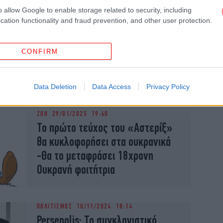
o allow Google to enable storage related to security, including
cation functionality and fraud prevention, and other user protection.
ΠΟΛΙΤΙΣΜΟΣ
08/03/2025 08:42
CONFIRM
Η ζωή και το έργο του Νίκου
Καζαντζάκη σε graphic novel
Data Deletion
Data Access
Privacy Policy
ΖΩΗ
29/01/2025 19:40
Το πρώτο τεύχος του «Αστερίξ»
θα κυκλοφορήσει στα ουκρανικά
-Θα το μεταφράσει 18χρονη
Ουκρανή φοιτήτρια
ΠΟΛΙΤΙΣΜΟΣ
10/11/2024 18:14
Persepolis: Το συγκλονιστικό