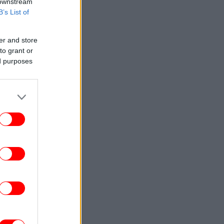
 downstream
B’s List of
er and store
to grant or
ed purposes