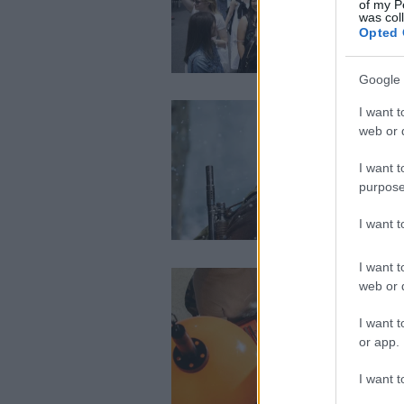
of my P
was col
Opted 
Google 
I want t
web or d
I want t
purpose
I want 
I want t
web or d
I want t
or app.
I want t