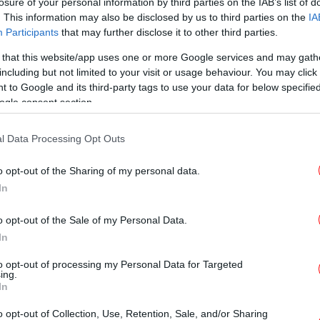
losure of your personal information by third parties on the IAB’s list of
STORIES
13/07/2025 20:55
. This information may also be disclosed by us to third parties on the
IA
Πώς φαντάζονταν οι άνθρωποι
Participants
that may further disclose it to other third parties.
τον 21ο αιώνα πριν από 100
 that this website/app uses one or more Google services and may gath
χρόνια -Τελικά, τι είχαν
including but not limited to your visit or usage behaviour. You may click 
προβλέψει
 to Google and its third-party tags to use your data for below specifi
ogle consent section.
l Data Processing Opt Outs
STORIES
07/07/2025 16:08
Η ραγδαία άνοδος των κόμικ στις
o opt-out of the Sharing of my personal data.
προτιμήσεις των παιδιών - Οι
In
ανησυχίες των γονιών - Τι
συμβαίνει στην Ελλάδα
o opt-out of the Sale of my Personal Data.
In
to opt-out of processing my Personal Data for Targeted
ing.
In
ΚΟΣΜΟΣ
03/07/2025 09:55
Ιαπωνία: Πώς ένα κόμικ (μάνγκα)
o opt-out of Collection, Use, Retention, Sale, and/or Sharing