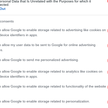
ersonal Data that Is Unrelated with the Purposes for which it
κατέστρεψε την φετινή
lected.
Out
τουριστική περίοδο
consents
MEDIA
18/05/2025 19:32
o allow Google to enable storage related to advertising like cookies on
Όλα ξεκινούν από ένα μπλακ άουτ
evice identifiers in apps.
-Είδαμε τη δυστοπική σειρά του
o allow my user data to be sent to Google for online advertising
Netflix «El Eternauta: Ο
s.
κοσμοναύτης του απείρου»
to allow Google to send me personalized advertising.
o allow Google to enable storage related to analytics like cookies on
ΠΟΛΗ
10/05/2025 08:43
evice identifiers in apps.
5+2 ιδέες για έξοδο σε Γκάζι και
Κεραμεικό: Φεστιβάλ, εστιατόρια,
o allow Google to enable storage related to functionality of the website
street food, κόμικς και design
μπαρ με πικάπ
o allow Google to enable storage related to personalization.