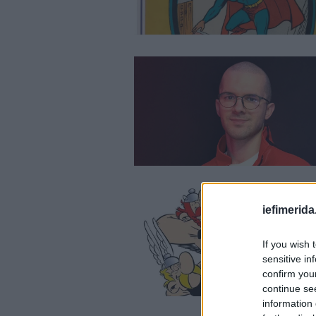
iefimerida
If you wish 
sensitive in
confirm you
continue se
information 