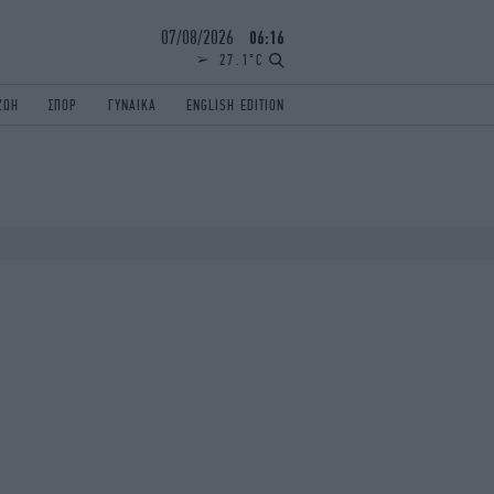
07/08/2026
06:16
27.1°C
ΖΩΗ
ΣΠΟΡ
ΓΥΝΑΙΚΑ
ENGLISH EDITION
ΕΛΛΑΔΑ
ΠΑΝΕΛΛΗΝΙΕΣ
ENGLISH EDITION
TRAVEL
ΟΛΥΜΠΙΑΚΟΙ ΑΓΩΝΕΣ
iAUTOKINITO
ΖΩΔΙΑ
ELAMEFORA