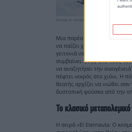
authenti
Σύντομα οι επιζώντες ανακαλύπτουν ότι κινούντα
Μια παρέα ανδρών σε ένα αργ
να παίζει χαρτιά κλεισμένη σ
γειτονιά να ερημώνει, χωρίς 
συμβαίνει. Ένας από τους πέντ
να αναζητήσει την οικογένειά
πέφτει νεκρός στο χιόνι. Η πό
θεατής αρχίζει να νιώθει σαν
δυστοπική φούσκα από την οπο
Το κλασικό μεταπολεμικό 
Η σειρά «El Eternauta: Ο κοσ