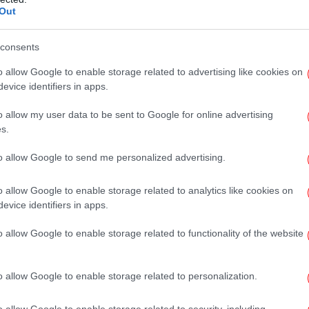
, τα πάρκινγκ των σούπερ μάρκετ, τα
Out
Σ
ματα. Το απόκοσμο χιόνι σταδιακά σκεπάζει
 τα λεωφορεία, τα τρένα, τα αεροπλάνα
consents
α τους, σκορπώντας τον τρόμο και τη φρίκη.
o allow Google to enable storage related to advertising like cookies on
evice identifiers in apps.
τρ
Έ
o allow my user data to be sent to Google for online advertising
s.
to allow Google to send me personalized advertising.
Τ
πα
o allow Google to enable storage related to analytics like cookies on
evice identifiers in apps.
o allow Google to enable storage related to functionality of the website
Ο
Σ
o allow Google to enable storage related to personalization.
o allow Google to enable storage related to security, including