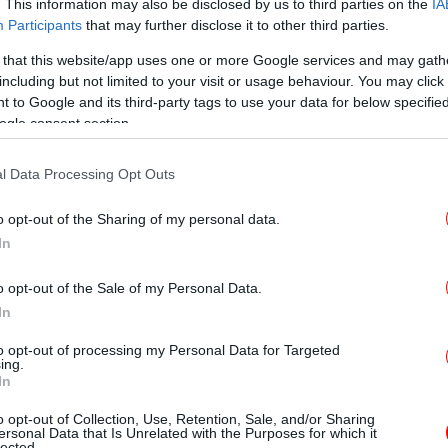
. This information may also be disclosed by us to third parties on the
IA
Β
Participants
that may further disclose it to other third parties.
 that this website/app uses one or more Google services and may gath
including but not limited to your visit or usage behaviour. You may click 
 to Google and its third-party tags to use your data for below specifi
ogle consent section.
«Τ
άσ
l Data Processing Opt Outs
o opt-out of the Sharing of my personal data.
In
Ελ
o opt-out of the Sale of my Personal Data.
 και ο εφιάλτης που ακολουθεί
In
to opt-out of processing my Personal Data for Targeted
ένος Άιρες, μέσα στο σκοτάδι ενός απόλυτου
ing.
άος. Όσοι βρίσκονται σε ανοιχτό χώρο και
In
ένο αέρα αυτής της ξαφνικής σφοδρής
o opt-out of Collection, Use, Retention, Sale, and/or Sharing
ει εν μέσω καύσωνα, πέφτουν νεκροί. Οι
ersonal Data that Is Unrelated with the Purposes for which it
lected.