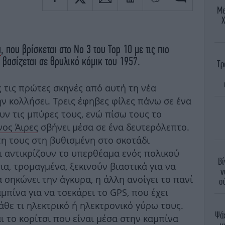
Με
Χ
α
, που βρίσκεται στο No 3 του Top 10 με τις πιο
 βασίζεται σε θρυλικό κόμικ του 1957.
Τρ
ς τις πρώτες σκηνές από αυτή τη νέα
ην κολλήσει. Τρεις έφηβες φίλες πάνω σε ένα
υν τις μπύρες τους, ενώ πίσω τους το
ος Άιρες
σβήνει μέσα σε ένα δευτερόλεπτο.
τη τους στη βυθισμένη στο σκοτάδι
ι αντικρίζουν το υπερθέαμα ενός πολικού
Βί
ια, τρομαγμένα, ξεκινούν βιαστικά για να
ν
α σηκώνει την άγκυρα, η άλλη ανοίγει το πανί
σ
αμπίνα για να τσεκάρει το GPS, που έχει
κάθε τι ηλεκτρικό ή ηλεκτρονικό γύρω τους.
Ψάχ
αι το κορίτσι που είναι μέσα στην καμπίνα