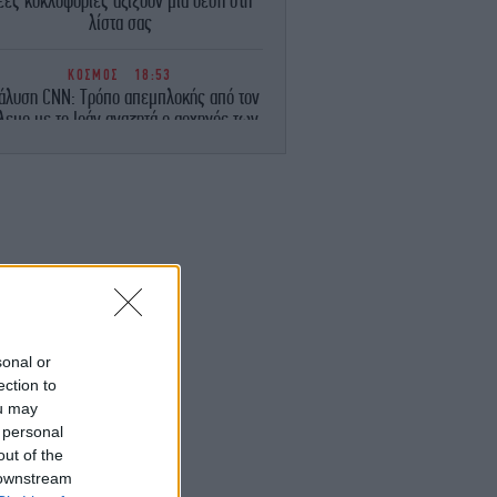
έες κυκλοφορίες αξίζουν μια θέση στη
λίστα σας
ΚΟΣΜΟΣ
18:53
άλυση CNN: Τρόπο απεμπλοκής από τον
λεμο με το Ιράν αναζητά ο αρχηγός των
Ενόπλων Δυνάμεων των ΗΠΑ
ΣΠΟΡ
18:51
ι επτά μεγιστάνες που κάνουν μπίζνες
δισεκατομμυρίων με τη FIFA
ΣΠΟΡ
18:44
ελικά μπορούν να παίξουν άνδρες στο
κορυφαίο πρωτάθλημα γυναικών; Ο
κανόνας του WNBA και το… κενό
sonal or
ection to
ou may
ΕΛΛΑΔΑ
18:38
Ανακαλείται προληπτικά παρτίδα της
 personal
μαρμελάδας φράουλα Bonne Maman
out of the
 downstream