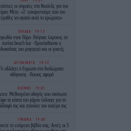
ΣΠΟΡ
19:21
σίστιες οι σημαίες στη Νιούελς για τον
όρχε Μέσι: «Σ' ευχαριστούμε που του
έμαθες να αγαπά αυτά τα χρώματα»
ΕΛΛΑΔΑ
19:13
αγωδία στην Πάρο: Πνίγηκε 4χρονος σε
πισίνα beach bar -Προσήχθησαν ο
ιδιοκτήτης του μαγαζιού και οι γονείς
ΑΥΤΟΚΙΝΗΤΟ
19:12
Τι αλλάζει η Ευρώπη στα διπλώματα
οδήγησης -Ποιους αφορά
ΚΟΣΜΟΣ
19:01
ντεο: Μεθυσμένη οδηγός που σκότωσε
ύφη τη νύχτα του γάμου έκλαιγε για τη
ύλληψή της και ζητούσε τον πατέρα της
ΓΥΝΑΙΚΑ
19:00
νετε το επόμενο βιβλίο σας; Αυτές οι 5