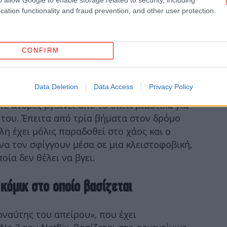
cation functionality and fraud prevention, and other user protection.
ι μονάχα τα παλιά οχήματα
CONFIRM
εντίνικο σπίτι που τη βρήκε το
μπλακ άουτ
H 
ε ένα υπόγειο, βλέπει από τα παράθυρα τη
Data Deletion
Data Access
Privacy Policy
να μπορεί να κατανοήσει τι ακριβώς
ε άνδρες βγαίνει από το σπίτι βιαστικά για
 του. Έπειτα από τρία βήματα στον δρόμο
λη έχει μόλις παραδοθεί στο χάος και ο
πυ
 να τον σφίγγουν μέσα σε μια κλειστοφοβική,
ία δεν θέλει να βγει.
κόμικ στο οποίο βασίζεται
μοναύτης του απείρου», που έχει