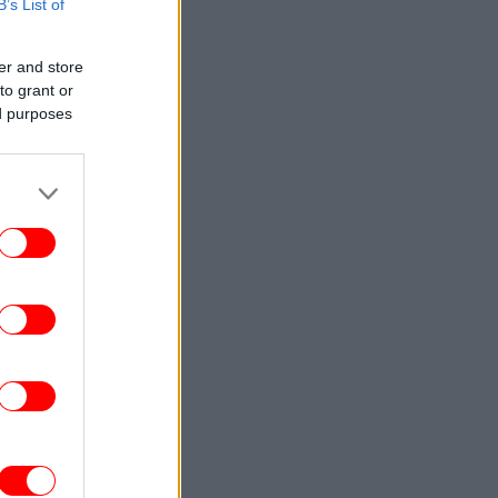
B’s List of
ΖΩΗ
18:33
όλτα με σκάφος για τη Σίσσυ Χρηστίδου
στην Κρήτη -Το βίντεο φανέρωσε το
er and store
ειδυλλιακό τοπίο όπου βρέθηκε
to grant or
ed purposes
ΖΩΗ
18:30
ο σώμα αρχίζει να χάνει τη φυσική του
κατάσταση σε μόλις 5 ημέρες χωρίς
κηση» -Τι συμβουλεύει ερευνήτρια για
το καλοκαίρι
ΖΩΗ
18:24
Ο Στέφανος Τσιτσιπάς δροσίζεται στις
βετικές Άλπεις -Νέες φωτογραφίες με
τη σύντροφό του Κρίστεν Τοπς
ΣΠΟΡ
18:22
Νότιγχαμ Φόρεστ, μεταγραφές:
Ολοκληρώνει το δυνατό χτύπημα με
Ντιομαντέ