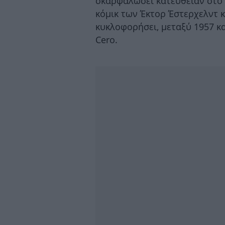
σκαρφαλώσει κατευθείαν στο N
κόμικ των Έκτορ Έστερχελντ 
κυκλοφορήσει, μεταξύ 1957 κα
Cero.