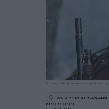
Ο Ρικάρντο Νταρίν υποδύεται τον μεσήλικα πατέρ
Πρόσθεσε το iefimerida.gr ως προτιμώμενη π
ΜΑΝΟΣ ΛΕΙΒΑΔΑΡΟΣ