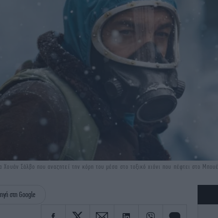
α Χουάν Σάλβο που αναζητεί την κόρη του μέσα στο τοξικό χιόνι που πέφτει στο Μπου
ηγή στη Google