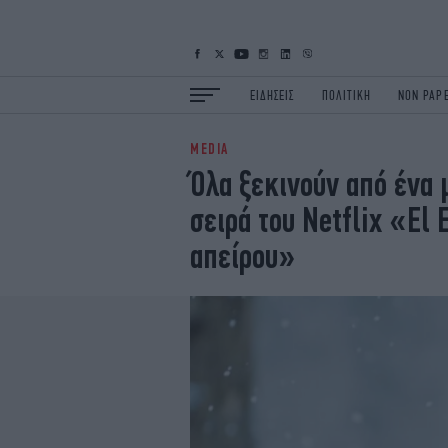
ΕΙΔΗΣΕΙΣ
ΠΟΛΙΤΙΚΗ
NON PAP
MEDIA
ΕΙΔΗΣΕΙΣ
Π
Όλα ξεκινούν από ένα 
ΟΙΚΟΝΟΜΙΑ
Κ
σειρά του Netflix «El 
ΖΩΗ
Σ
ΠΟΛΗ
S
απείρου»
ΤΕΧΝΟΛΟΓΙΑ
Υ
EURO
G
iOPINIONS
i
OSCARS
T
NEWSLETTER