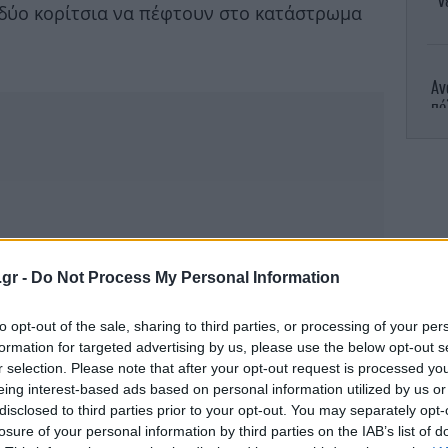
ν
α δύο κορίτσια να πέφτουν στο κατάστρωμα
Αν
πό
Ο
.gr -
Do Not Process My Personal Information
Τ
to opt-out of the sale, sharing to third parties, or processing of your per
formation for targeted advertising by us, please use the below opt-out s
r selection. Please note that after your opt-out request is processed y
eing interest-based ads based on personal information utilized by us or
disclosed to third parties prior to your opt-out. You may separately opt-
losure of your personal information by third parties on the IAB’s list of