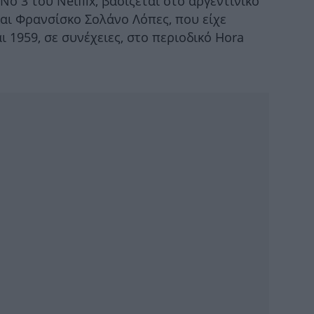
o 3 του Netflix, βασίζεται στο αργεντίνικο
και Φρανσίσκο Σολάνο Λόπες, που είχε
διπ
ι 1959, σε συνέχειες, στο περιοδικό Hora
των
π
WN
επ
Gre