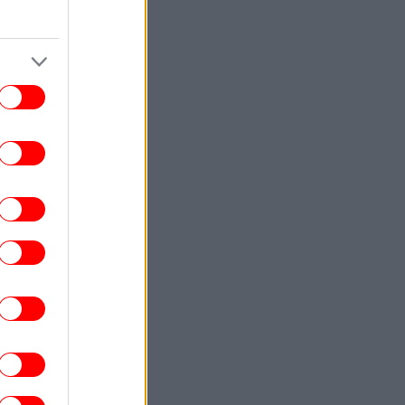
TRAVEL
18:17
το Άμπου Ντάμπι κατασκευάζουν «νησί
ευεξίας» αξίας 11 δισ. δολαρίων
STORIES
18:16
Οι ανθελληνικές ταραχές του Τορόντο:
εις μέρες βίας τον Αύγουστο του 1918 -
να ξεχασμένο κεφάλαιο της ελληνικής
διασποράς
TRAVEL
18:14
ο Beach.com επέλεξε τις 25 καλύτερες
ραλίες στον κόσμο -Ανάμεσά τους τρεις
ελληνικές, στο ίδιο νησί
ΠΟΛΗ
18:10
 skater που έγινε διεθνής σεφ -Ο John
κοτίδας, με μια θεϊκή παέγια, έκανε τη
Λίμνη Βουλιαγμένης νεανικό στέκι
ΠΟΛΙΤΙΚΗ
18:07