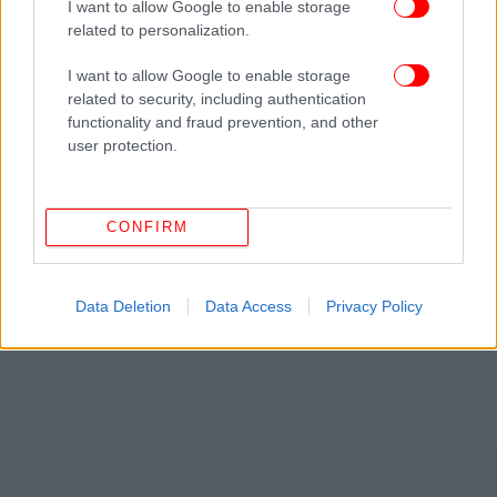
I want to allow Google to enable storage
Εντούτοις η αεροπορική εταιρεία χαμηλού κόστους
related to personalization.
Greater Bay Airlines έγινε χθες, Τετάρτη, η
I want to allow Google to enable storage
τελευταία αεροπορική εταιρεία του Χονγκ Κόνγκ
related to security, including authentication
που ακύρωσε πτήσεις προς την Ιαπωνία λόγω
functionality and fraud prevention, and other
χαμηλής ζήτησης, λέγοντας ότι από το Σεπτέμβριο
user protection.
θα αναστείλει επ' αόριστον την εξυπηρέτηση της
Τοκουσίμα στη δυτική Ιαπωνία.
CONFIRM
Data Deletion
Data Access
Privacy Policy