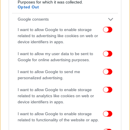
Purposes for which it was collected.
Opted Out
Η Ιαπωνία, η οποία βρίσκεται στο λεγόμενο
Google consents
«Δακτύλιο της Φωτιάς» στον Ειρηνικό Ωκεανό, είναι
μια από τις πιο σεισμογενείς χώρες στον κόσμο. Τις
I want to allow Google to enable storage
τελευταίες ημέρες έχουν σημειωθεί περισσότεροι
related to advertising like cookies on web or
device identifiers in apps.
από 900 σεισμοί, οι περισσότεροι μικρές δονήσεις,
σε νησιά στα ανοικτά το νότιου άκρου του Κιούσου.
I want to allow my user data to be sent to
Google for online advertising purposes.
Όμως ο Ρόμπερτ Γκέλερ, καθηγητής στο
Πανεπιστήμιο του Τόκιο ο οποίος μελετά τη
I want to allow Google to send me
personalized advertising.
σεισμολογία από το 1971, λέει πως οι βασισμένες
στην επιστήμη προβλέψεις για σεισμούς είναι
I want to allow Google to enable storage
«αδύνατες».
related to analytics like cookies on web or
device identifiers in apps.
«Καμιά από τις προβλέψεις που έγιναν κατά την
I want to allow Google to enable storage
επιστημονική καριέρα μου δεν επιβεβαιώθηκε
related to functionality of the website or app.
έστω και λίγο», δήλωσε.