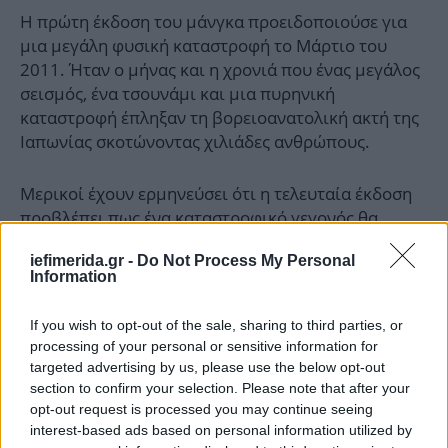
Η πρώτη έκδοση του μάνγκα προειδοποιούσε για
μια μεγάλη φυσική καταστροφή το Μάρτιο του
2011. Ήταν ο μήνας και η χρονιά που ένας μεγάλος
σεισμός, ένα τσουνάμι και μια πυρηνική
καταστροφή έπληξαν τη βορειοανατολική ακτή της
Ιαπωνίας σκοτώνοντας χιλιάδες ανθρώπους.
Μερικοί έχουν ερμηνεύσει ότι η τελευταία έκδοση
προβλέπει πως ένα καταστροφικό γεγονός θα
συμβεί ειδικά στις 5 Ιουλίου 2025, αν και η
iefimerida.gr -
Do Not Process My Personal
Τατσούκι το έχει αρνηθεί.
Information
If you wish to opt-out of the sale, sharing to third parties, or
processing of your personal or sensitive information for
targeted advertising by us, please use the below opt-out
section to confirm your selection. Please note that after your
opt-out request is processed you may continue seeing
interest-based ads based on personal information utilized by