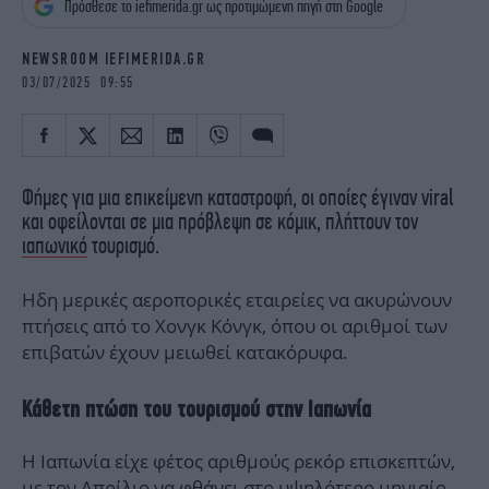
Πρόσθεσε το iefimerida.gr ως προτιμώμενη πηγή στη Google
iBOOKS
ΖΩΔΙΑ
OSCARS
THE OCEAN
NEWSROOM IEFIMERIDA.GR
MEDIA
ELAMEFORA
03/07/2025 09:55
NEWSLETTER
Φήμες για μια επικείμενη καταστροφή, οι οποίες έγιναν viral
και οφείλονται σε μια πρόβλεψη σε κόμικ, πλήττουν τον
ιαπωνικό
τουρισμό.
Ηδη μερικές αεροπορικές εταιρείες να ακυρώνουν
πτήσεις από το Χονγκ Κόνγκ, όπου οι αριθμοί των
επιβατών έχουν μειωθεί κατακόρυφα.
Κάθετη πτώση του τουρισμού στην Ιαπωνία
Η Ιαπωνία είχε φέτος αριθμούς ρεκόρ επισκεπτών,
με τον Απρίλιο να φθάνει στο υψηλότερο μηνιαίο