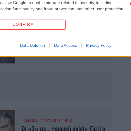
o allow Google to enable storage related to security, including
cation functionality and fraud prevention, and other user protection.
CONFIRM
ΟΙΚΟΝΟΜΙΑ
16/12/2012 16:19
Σόιμπλε σε Στουρνάρα: Yannis
κάνε κάτι με τη φοροδιαφυγή
Data Deletion
Data Access
Privacy Policy
στην Ελλάδα
ΠΟΛΙΤΙΚΗ
11/07/2012 10:56
Οι «3» σε... νευρική κρίση- Γιατί ο