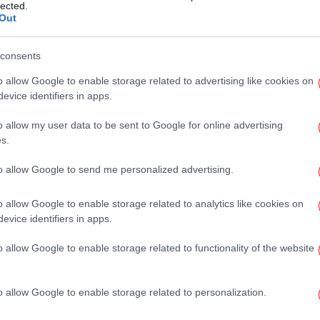
lected.
στελέχη του ΠΑΣΟΚ για την
Out
δημιουργία της νέας
Κεντροαριστεράς
consents
o allow Google to enable storage related to advertising like cookies on
evice identifiers in apps.
ΠΟΛΙΤΙΚΗ
02/01/2013 10:50
o allow my user data to be sent to Google for online advertising
s.
Ο Λουκάς Παπαδήμος επιστρέφει
στις 14 Ιανουαρίου – Τι θα πει
to allow Google to send me personalized advertising.
στην ομιλία του
o allow Google to enable storage related to analytics like cookies on
evice identifiers in apps.
o allow Google to enable storage related to functionality of the website
ΟΙΚΟΝΟΜΙΑ
18/12/2012 09:05
o allow Google to enable storage related to personalization.
Συγκροτείται επιτροπή σοφών για
την πάταξη της φοροδιαφυγής