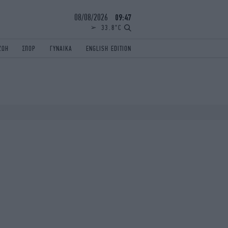
08/08/2026
09:47
33.8°C
ΖΩΗ
ΣΠΟΡ
ΓΥΝΑΙΚΑ
ENGLISH EDITION
ΕΛΛΑΔΑ
ΠΑΝΕΛΛΗΝΙΕΣ
ENGLISH EDITION
TRAVEL
ΟΛΥΜΠΙΑΚΟΙ ΑΓΩΝΕΣ
iAUTOKINITO
ΖΩΔΙΑ
ELAMEFORA