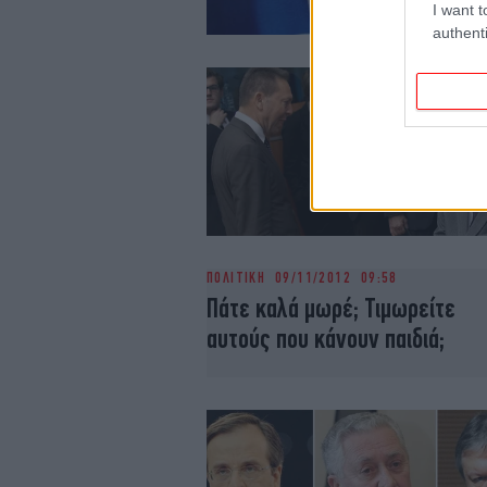
I want t
authenti
ΠΟΛΙΤΙΚΗ
09/11/2012 09:58
Πάτε καλά μωρέ; Τιμωρείτε
αυτούς που κάνουν παιδιά;