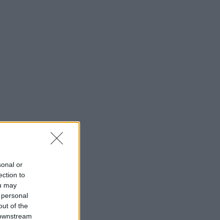
sonal or
ection to
ou may
 personal
out of the
 downstream