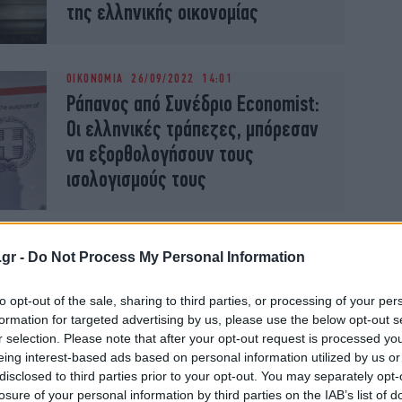
της ελληνικής οικονομίας
ΟΙΚΟΝΟΜΙΑ
26/09/2022 14:01
Ράπανος από Συνέδριο Economist:
Οι ελληνικές τράπεζες, μπόρεσαν
να εξορθολογήσουν τους
ισολογισμούς τους
.gr -
Do Not Process My Personal Information
ΟΙΚΟΝΟΜΙΑ
29/05/2014 13:49
Αποχωρεί ο Γιάννης Κωστόπουλος
to opt-out of the sale, sharing to third parties, or processing of your per
από την προεδρία της Alpha Bank
formation for targeted advertising by us, please use the below opt-out s
r selection. Please note that after your opt-out request is processed y
-Στη θέση του ο Βασίλης Ράπανος
eing interest-based ads based on personal information utilized by us or
disclosed to third parties prior to your opt-out. You may separately opt-
losure of your personal information by third parties on the IAB’s list of