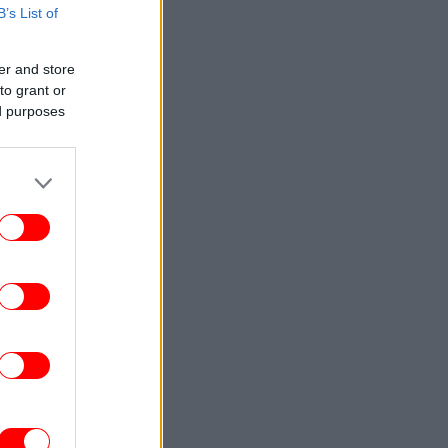
B’s List of
er and store
to grant or
ed purposes