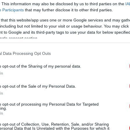
ΠΟΛΙΤΙΚΗ
31/08/2013 15:24
. This information may also be disclosed by us to third parties on the
IA
Προσκλητήρια και ζυμώσεις από
Participants
that may further disclose it to other third parties.
ΠΑΣΟΚ και ΔΗΜΑΡ για την
 that this website/app uses one or more Google services and may gath
ανασυγκρότηση της
including but not limited to your visit or usage behaviour. You may click 
 to Google and its third-party tags to use your data for below specifi
Κεντροαριστεράς
ogle consent section.
l Data Processing Opt Outs
STORIES
29/08/2013 15:13
Ο Βενιζέλος τους μαζεύει όλους
o opt-out of the Sharing of my personal data.
σιγά-σιγά: Σημίτης, Παπανδρέου,
In
Ράπανος, Γιαννίτσης και άλλοι
o opt-out of the Sale of my Personal Data.
πολλοί στην εκδήλωση της 3ης
In
Σεπτέμβρη
to opt-out of processing my Personal Data for Targeted
ing.
In
ΠΟΛΙΤΙΚΗ
22/08/2013 11:01
o opt-out of Collection, Use, Retention, Sale, and/or Sharing
Ο Κουβέλης προσέγγισε 6 πρώην
ersonal Data that Is Unrelated with the Purposes for which it