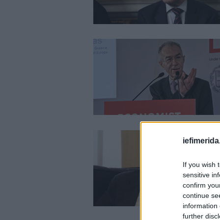
iefimerida
If you wish 
sensitive in
confirm you
continue se
information 
further disc