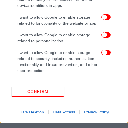
ταιριάζουν και τα δύο πολύ και με την σοκολάτα και
device identifiers in apps.
με την καρύδα.
I want to allow Google to enable storage
related to functionality of the website or app.
I want to allow Google to enable storage
related to personalization.
I want to allow Google to enable storage
related to security, including authentication
functionality and fraud prevention, and other
user protection.
CONFIRM
Data Deletion
Data Access
Privacy Policy