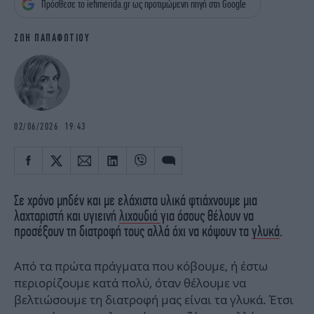
Πρόσθεσε το iefimerida.gr ως προτιμώμενη πηγή στη Google
iBOOKS
ΖΩΔΙΑ
OSCARS
THE OCEAN
ΖΩΗ ΠΑΠΑΦΩΤΙΟΥ
MEDIA
ELAMEFORA
NEWSLETTER
02/06/2026 19:43
Σε χρόνο μηδέν και με ελάχιστα υλικά φτιάχνουμε μια
λαχταριστή και υγιεινή
λιχουδιά
για όσους θέλουν να
προσέξουν τη διατροφή τους αλλά όχι να κόψουν τα
γλυκά
.
Από τα πρώτα πράγματα που κόβουμε, ή έστω
περιορίζουμε κατά πολύ, όταν θέλουμε να
βελτιώσουμε τη διατροφή μας είναι τα γλυκά. Έτσι