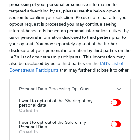
ψυγείο
για τουλάχιστον 1 ώρα, μέχρι να σφίξουν
processing of your personal or sensitive information for
καλά.
targeted advertising by us, please use the below opt-out
section to confirm your selection. Please note that after your
opt-out request is processed you may continue seeing
interest-based ads based on personal information utilized by
us or personal information disclosed to third parties prior to
your opt-out. You may separately opt-out of the further
disclosure of your personal information by third parties on the
IAB’s list of downstream participants. This information may
also be disclosed by us to third parties on the
IAB’s List of
Downstream Participants
that may further disclose it to other
third parties.
Please note that this website/app uses one or more Google
Personal Data Processing Opt Outs
services and may gather and store information including but
not limited to your visit or usage behaviour. You may click to
I want to opt-out of the Sharing of my
personal data.
grant or deny consent to Google and its third-party tags to
Opted In
use your data for below specified purposes in below Google
consent section.
I want to opt-out of the Sale of my
Personal Data.
Opted In