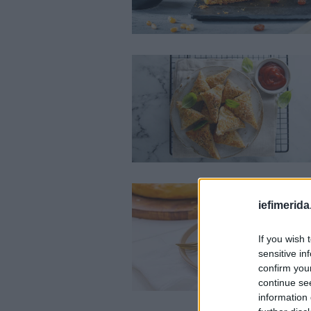
iefimerida
If you wish 
sensitive in
confirm you
continue se
information 