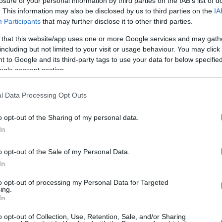
losure of your personal information by third parties on the IAB’s list of
. This information may also be disclosed by us to third parties on the
IA
Participants
that may further disclose it to other third parties.
GASTRONOMIE
23/04/2026 17:46
 that this website/app uses one or more Google services and may gath
Εύκολη συνταγή για κολοκυθόπιτα
including but not limited to your visit or usage behaviour. You may click 
-Χωρίς φύλλο, με ένα ανακάτεμα
 to Google and its third-party tags to use your data for below specifi
ogle consent section.
l Data Processing Opt Outs
GASTRONOMIE
21/04/2026 12:43
o opt-out of the Sharing of my personal data.
Εύκολη συνταγή: Πίτα με
In
ανθότυρο και μέλι -Αρωματική και
ανάλαφρη
o opt-out of the Sale of my Personal Data.
In
to opt-out of processing my Personal Data for Targeted
GASTRONOMIE
05/04/2026 10:22
ing.
In
Συνταγή: Παραδοσιακή
μπακαλιαρόπιτα από την
o opt-out of Collection, Use, Retention, Sale, and/or Sharing