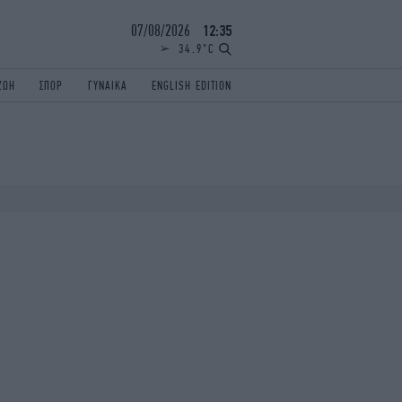
07/08/2026
12:35
34.9°C
ΖΩΗ
ΣΠΟΡ
ΓΥΝΑΙΚΑ
ENGLISH EDITION
ΕΛΛΑΔΑ
ΠΑΝΕΛΛΗΝΙΕΣ
ENGLISH EDITION
TRAVEL
ΟΛΥΜΠΙΑΚΟΙ ΑΓΩΝΕΣ
iAUTOKINITO
ΖΩΔΙΑ
ELAMEFORA