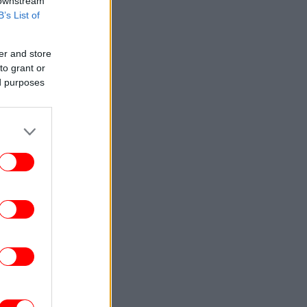
 downstream
B’s List of
er and store
to grant or
ed purposes