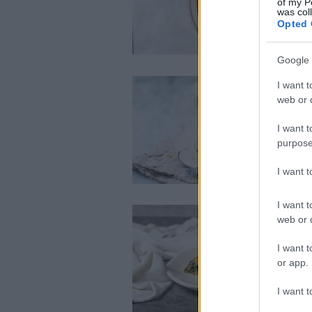
of my P
was col
Opted 
Google 
I want t
web or d
I want t
purpose
I want 
I want t
web or d
I want t
or app.
I want t