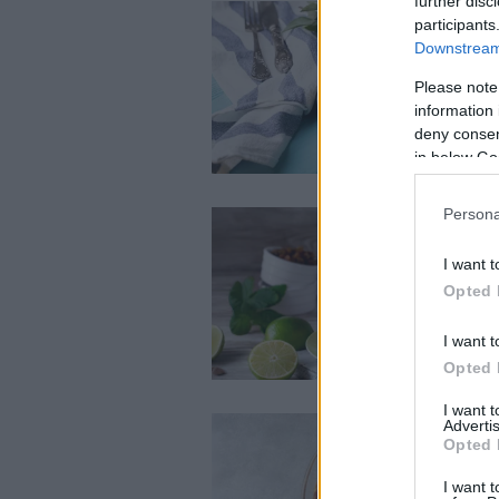
further disc
participants
Downstream 
Please note
information 
deny consent
in below Go
Persona
I want t
Opted 
I want t
Opted 
I want 
Advertis
Opted 
I want t