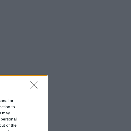
sonal or
ection to
ou may
 personal
out of the