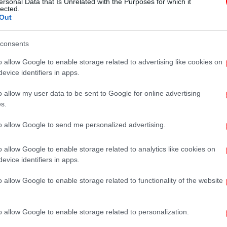
ersonal Data that Is Unrelated with the Purposes for which it
Κεφαλονιά για την Κυριακή των
lected.
Out
Βαΐων
consents
o allow Google to enable storage related to advertising like cookies on
evice identifiers in apps.
GASTRONOMIE
17/03/2026 17:09
Συνταγή για πατατόπιτα
o allow my user data to be sent to Google for online advertising
-Αρωματική και χορταστική,
s.
ιδανική για όσους νηστεύουν
to allow Google to send me personalized advertising.
o allow Google to enable storage related to analytics like cookies on
evice identifiers in apps.
GASTRONOMIE
05/03/2026 19:12
Συνταγή για εύκολη χορτόπιτα με
o allow Google to enable storage related to functionality of the website
φύλλο κρούστας -Τραγανή και
μυρωδάτη
o allow Google to enable storage related to personalization.