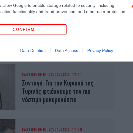
o allow Google to enable storage related to security, including
cation functionality and fraud prevention, and other user protection.
GASTRONOMIE
03/03/2026 14:34
Συνταγή για λαχταριστή
CONFIRM
ταχινόπιτα -Πεντανόστιμη και
νηστίσιμη
Data Deletion
Data Access
Privacy Policy
GASTRONOMIE
22/02/2026 12:31
Συνταγή: Για την Κυριακή της
Τυρινής φτιάχνουμε την πιο
νόστιμη μακαρονόπιτα
GASTRONOMIE
27/01/2026 11:00