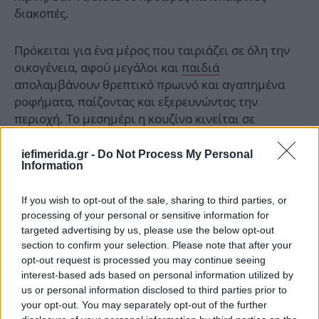
διακοπές.
Πρόκειται για ένα μέρος που ταιριάζει σε όλη την
οικογένεια, αφού μεγάλοι και
παιδιά
απολαμβάνουν θρεπτικό πρωινό και αγαπημένα
ροφήματα, παίζοντας και εξερευνώντας την
περιοχή. Το μεσημέρι η κουζίνα κινείται σε
μεσογειακά μονοπάτια, δημιουργώντας πιάτα
πεντανόστιμα και χορταστικά. Το βράδυ η μουσική
iefimerida.gr -
Do Not Process My Personal
Information
και η διάθεση ανεβαίνουν και οι έναστρες νύχτες
περνάνε ευχάριστα με ωραία κοκτέιλ και καλή
If you wish to opt-out of the sale, sharing to third parties, or
παρέα.
processing of your personal or sensitive information for
targeted advertising by us, please use the below opt-out
Στρατ. Αλ. Παπάγου, Άλσος Παπάγου
section to confirm your selection. Please note that after your
opt-out request is processed you may continue seeing
interest-based ads based on personal information utilized by
us or personal information disclosed to third parties prior to
your opt-out. You may separately opt-out of the further