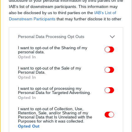
disclosure of your personal information by third parties on the
IAB’s list of downstream participants. This information may
also be disclosed by us to third parties on the
IAB’s List of
Downstream Participants
that may further disclose it to other
third parties.
Please note that this website/app uses one or more Google
Personal Data Processing Opt Outs
services and may gather and store information including but
not limited to your visit or usage behaviour. You may click to
I want to opt-out of the Sharing of my
personal data.
grant or deny consent to Google and its third-party tags to
Opted In
use your data for below specified purposes in below Google
consent section.
I want to opt-out of the Sale of my
Personal Data.
Opted In
I want to opt-out of processing my
Personal Data for Targeted Advertising.
Opted In
I want to opt-out of Collection, Use,
Retention, Sale, and/or Sharing of my
Personal Data that Is Unrelated with the
Purposes for which it was collected.
Opted Out