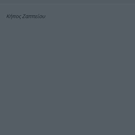
Κήπος Ζαππείου