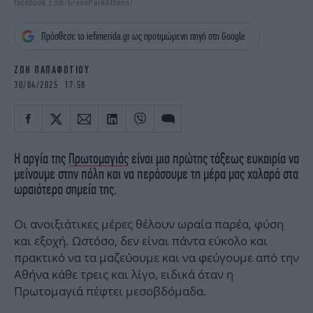
facebook.com/GreenParkAthens/
iBOOKS
ΖΩΔΙΑ
OSCARS
THE OCEAN
Πρόσθεσε το iefimerida.gr ως προτιμώμενη πηγή στη Google
MEDIA
ELAMEFORA
ΖΩΗ ΠΑΠΑΦΩΤΙΟΥ
NEWSLETTER
30/04/2025 17:58
Η αργία της
Πρωτομαγιάς
είναι μια πρώτης τάξεως ευκαιρία να
μείνουμε στην πόλη και να περάσουμε τη μέρα μας χαλαρά στα
ωραιότερα σημεία της.
Οι ανοιξιάτικες μέρες θέλουν ωραία παρέα, φύση
και εξοχή. Ωστόσο, δεν είναι πάντα εύκολο και
πρακτικό να τα μαζεύουμε και να φεύγουμε από την
Αθήνα κάθε τρεις και λίγο, ειδικά όταν η
Πρωτομαγιά πέφτει μεσοβδόμαδα.