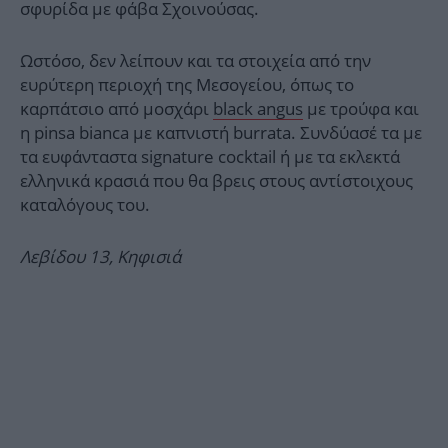
σφυρίδα με φάβα Σχοινούσας.
Ωστόσο, δεν λείπουν και τα στοιχεία από την
ευρύτερη περιοχή της Μεσογείου, όπως το
καρπάτσιο από μοσχάρι
black angus
με τρούφα και
η pinsa bianca με καπνιστή burrata. Συνδύασέ τα με
τα ευφάνταστα signature cocktail ή με τα εκλεκτά
ελληνικά κρασιά που θα βρεις στους αντίστοιχους
καταλόγους του.
Λεβίδου 13, Κηφισιά