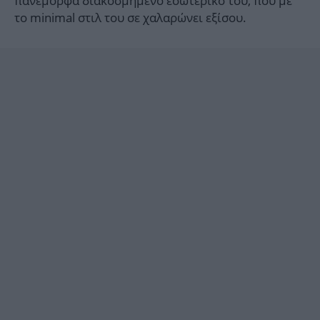
πανέμορφα διακοσμημένο εσωτερικό του, που με
το minimal στιλ του σε χαλαρώνει εξίσου.