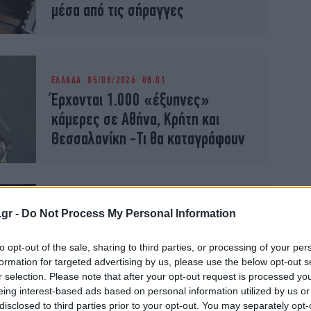
μέσα από τις σήραγγες
ΕΛΛΑΔΑ
05/08/2026 08:01
Έρχονται 1.000 «έξυπνες»
κάμερες σε Αθήνα, Κρήτη και
Θεσσαλονίκη -Τι θα καταγράφουν
ΓΥΝΑΙΚΑ
02/08/2026 21:00
.gr -
Do Not Process My Personal Information
Οι πιο δροσερές αυλές της Αθήνας
για φαγητό τον Αύγουστο -5
to opt-out of the sale, sharing to third parties, or processing of your per
formation for targeted advertising by us, please use the below opt-out s
διευθύνσεις κάτω από τα δέντρα
r selection. Please note that after your opt-out request is processed y
eing interest-based ads based on personal information utilized by us or
disclosed to third parties prior to your opt-out. You may separately opt-