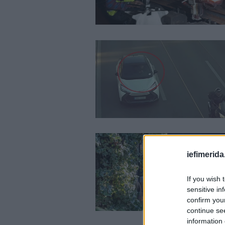
iefimerida
If you wish 
sensitive in
confirm you
continue se
information 