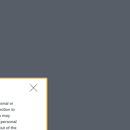
sonal or
ection to
ou may
 personal
out of the