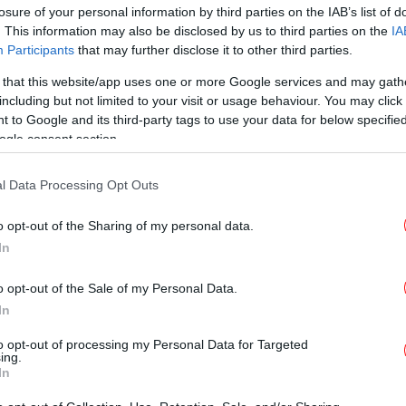
losure of your personal information by third parties on the IAB’s list of
. This information may also be disclosed by us to third parties on the
IA
ΓΥΝΑΙΚΑ
01/08/2026 15:47
Participants
that may further disclose it to other third parties.
Οι 5 διευθύνσεις που δίνουν
ραντεβού οι Αθηναίοι για ποτό
 that this website/app uses one or more Google services and may gath
including but not limited to your visit or usage behaviour. You may click 
αυτό το καλοκαίρι
 to Google and its third-party tags to use your data for below specifi
ogle consent section.
ΕΛΛΑΔΑ
31/07/2026 11:27
l Data Processing Opt Outs
Τηλεφώνημα για βόμβα στο
γαλλικό προξενείο στο κέντρο της
o opt-out of the Sharing of my personal data.
In
Αθήνας -Εκκενώθηκε το κτίριο
[εικόνες]
o opt-out of the Sale of my Personal Data.
In
to opt-out of processing my Personal Data for Targeted
ΕΛΛΑΔΑ
30/07/2026 15:40
ing.
Το Ευρωπαϊκό Πανεπιστήμιο
In
Κύπρου εξασφάλισε άδεια ίδρυσης