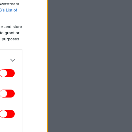
 downstream
B’s List of
er and store
to grant or
ed purposes