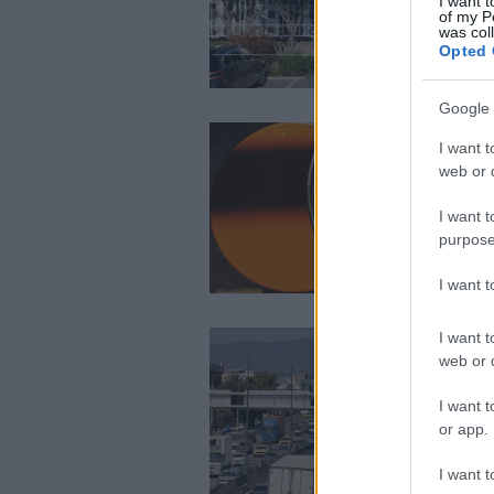
I want t
of my P
was col
Opted 
Google 
I want t
web or d
I want t
purpose
I want 
I want t
web or d
I want t
or app.
I want t