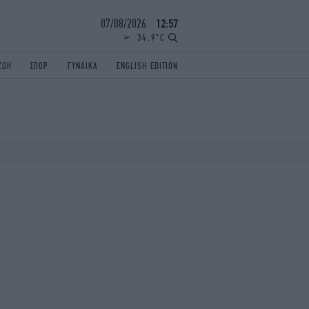
07/08/2026
12:57
34.9°C
ΖΩΗ
ΣΠΟΡ
ΓΥΝΑΙΚΑ
ENGLISH EDITION
ΕΛΛΑΔΑ
ΠΑΝΕΛΛΗΝΙΕΣ
ENGLISH EDITION
TRAVEL
ΟΛΥΜΠΙΑΚΟΙ ΑΓΩΝΕΣ
iAUTOKINITO
ΖΩΔΙΑ
ELAMEFORA