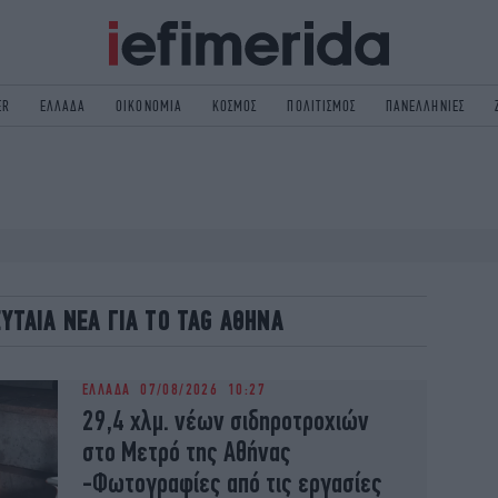
ER
ΕΛΛΑΔΑ
ΟΙΚΟΝΟΜΙΑ
ΚΟΣΜΟΣ
ΠΟΛΙΤΙΣΜΟΣ
ΠΑΝΕΛΛΗΝΙΕΣ
ΟΛΙΤΙΚΗ
NON PAPER
ΟΣΜΟΣ
ΠΟΛΙΤΙΣΜΟΣ
ΠΟΡ
ΓΥΝΑΙΚΑ
TORIES
ΕΚΛΟΓΕΣ
ΓΕΙΑ
DESIGN
ΕΥΤΑΙΑ ΝΕΑ ΓΙΑ ΤΟ TAG ΑΘΗΝΑ
REEN
PODCAST
GASTRONOMIE
iBOOKS
ΕΛΛΑΔΑ
07/08/2026 10:27
HE OCEAN
MEDIA
29,4 χλμ. νέων σιδηροτροχιών
στο Μετρό της Αθήνας
-Φωτογραφίες από τις εργασίες