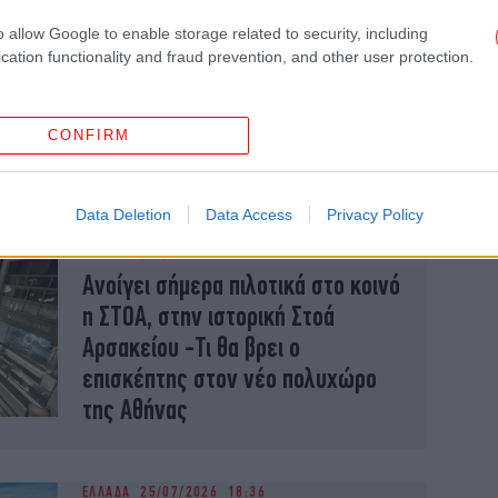
o allow Google to enable storage related to security, including
ΟΙΚΟΝΟΜΙΑ
27/07/2026 21:32
cation functionality and fraud prevention, and other user protection.
Πόσο κοστίζει ένα δυάρι στην
Ευρώπη -Οι πρωτεύουσες με τα
φθηνότερα και τα χαμηλότερα
CONFIRM
ενοίκια, οι τιμές στην Αθήνα
Data Deletion
Data Access
Privacy Policy
ΠΟΛΗ
27/07/2026 11:37
Ανοίγει σήμερα πιλοτικά στο κοινό
η ΣΤΟΑ, στην ιστορική Στοά
Αρσακείου -Τι θα βρει ο
επισκέπτης στον νέο πολυχώρο
της Αθήνας
ΕΛΛΑΔΑ
25/07/2026 18:36