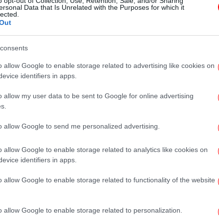
o opt-out of Collection, Use, Retention, Sale, and/or Sharing
και λειτουργίας Παραρτήματος
ersonal Data that Is Unrelated with the Purposes for which it
lected.
στην Αθήνα
Out
consents
ΠΟΛΗ
30/07/2026 10:59
o allow Google to enable storage related to advertising like cookies on
3 αυθεντικά έθνικ μαγαζιά στην
evice identifiers in apps.
Αθήνα: Νόστιμα μεξικάνικα,
o allow my user data to be sent to Google for online advertising
ιαπωνικά και περουβιανά πιάτα
s.
που αξίζει να δοκιμάσεις
to allow Google to send me personalized advertising.
o allow Google to enable storage related to analytics like cookies on
evice identifiers in apps.
ΕΛΛΑΔΑ
28/07/2026 08:46
o allow Google to enable storage related to functionality of the website
Κίνηση: Στο «κόκκινο» ο Κηφισός,
καθυστερήσεις στο κέντρο
o allow Google to enable storage related to personalization.