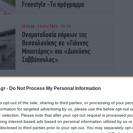
Freestyle -Το πρόγραμμα
ΕΛΛΑΔΑ
24/04/2026 19:18
Ονοματοδοσία πάρκων της
Θεσσαλονίκης σε «Γιάννης
Μπουτάρης» και «Διονύσης
Σαββόπουλος»
ΕΛΛΑΔΑ
23/10/2025 12:49
Θεσσαλονίκη: Οικόπεδα που ήταν
.gr -
Do Not Process My Personal Information
στα αζήτητα περνούν στο Δήμο
to opt-out of the sale, sharing to third parties, or processing of your per
για να γίνουν πάρκινγκ, πάρκα και
formation for targeted advertising by us, please use the below opt-out s
χώροι πρασίνου
r selection. Please note that after your opt-out request is processed y
eing interest-based ads based on personal information utilized by us or
disclosed to third parties prior to your opt-out. You may separately opt-