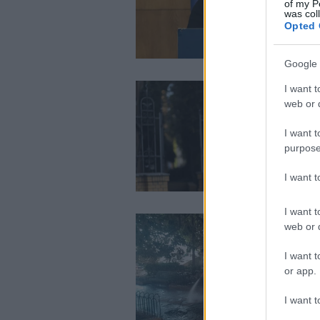
of my P
was col
Opted 
Google 
I want t
web or d
I want t
purpose
I want 
I want t
web or d
I want t
or app.
I want t