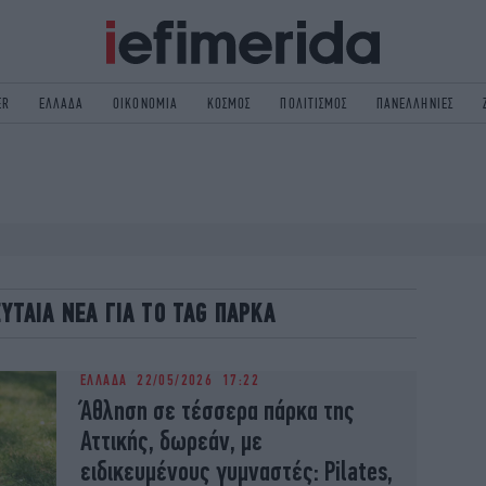
ER
ΕΛΛΑΔΑ
ΟΙΚΟΝΟΜΙΑ
ΚΟΣΜΟΣ
ΠΟΛΙΤΙΣΜΟΣ
ΠΑΝΕΛΛΗΝΙΕΣ
ΟΛΙΤΙΚΗ
NON PAPER
ΟΣΜΟΣ
ΠΟΛΙΤΙΣΜΟΣ
ΠΟΡ
ΓΥΝΑΙΚΑ
TORIES
ΕΚΛΟΓΕΣ
ΓΕΙΑ
DESIGN
ΕΥΤΑΙΑ ΝΕΑ ΓΙΑ ΤΟ TAG ΠΑΡΚΑ
REEN
PODCAST
GASTRONOMIE
iBOOKS
ΕΛΛΑΔΑ
22/05/2026 17:22
HE OCEAN
MEDIA
Άθληση σε τέσσερα πάρκα της
Αττικής, δωρεάν, με
ειδικευμένους γυμναστές: Pilates,