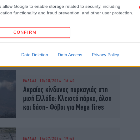
o allow Google to enable storage related to security, including
cation functionality and fraud prevention, and other user protection.
ΕΛΛΑΔΑ
24/10/2024 13:14
Ρόδος: Σε υγειονομικές «βόμβες»
έχουν μετατραπεί τα πάρκα από
CONFIRM
τον συνωστισμό των μεταναστών
[εικόνες]
Data Deletion
Data Access
Privacy Policy
ΕΛΛΑΔΑ
10/08/2024 16:40
Ακραίος κίνδυνος πυρκαγιάς στη
μισή Ελλάδα: Κλειστά πάρκα, άλση
και δάση- Φόβοι για Mega fires
ΕΛΛΑΔΑ
14/07/2024 19:48