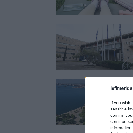
iefimerida
If you wish 
sensitive in
confirm you
continue se
information 