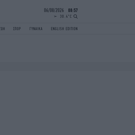
06/08/2026
08:57
30.4°C
ΖΩΗ
ΣΠΟΡ
ΓΥΝΑΙΚΑ
ENGLISH EDITION
ΕΛΛΑΔΑ
ΠΑΝΕΛΛΗΝΙΕΣ
ENGLISH EDITION
TRAVEL
ΟΛΥΜΠΙΑΚΟΙ ΑΓΩΝΕΣ
iAUTOKINITO
ΖΩΔΙΑ
ELAMEFORA