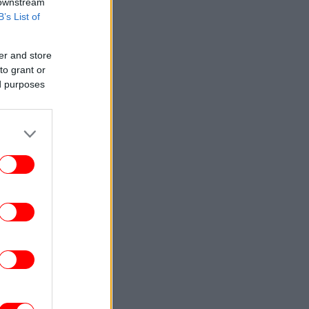
 downstream
B’s List of
er and store
to grant or
ed purposes