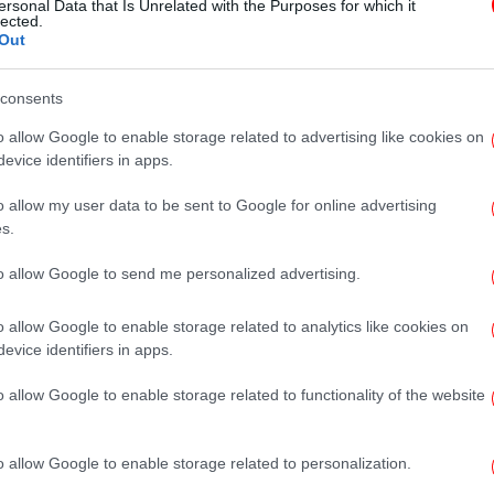
ersonal Data that Is Unrelated with the Purposes for which it
της Αττικής δεν θα αφεθούν στην
lected.
Out
εγκατάλειψη»
consents
ΓΥΝΑΙΚΑ
26/01/2025 11:27
o allow Google to enable storage related to advertising like cookies on
Αυτό το παρκά από τα Zara είναι
evice identifiers in apps.
το πανωφόρι που θα φορέσετε
o allow my user data to be sent to Google for online advertising
όσο κανένα άλλο τις βροχερές
s.
ημέρες
to allow Google to send me personalized advertising.
o allow Google to enable storage related to analytics like cookies on
ΕΛΛΑΔΑ
29/10/2024 08:32
evice identifiers in apps.
Ρόδος: Μετακινήθηκαν όλοι οι
μετανάστες από το κέντρο του
o allow Google to enable storage related to functionality of the website
νησιού -Καθαρίστηκαν πάρκα και
πλατείες [εικόνες]
o allow Google to enable storage related to personalization.