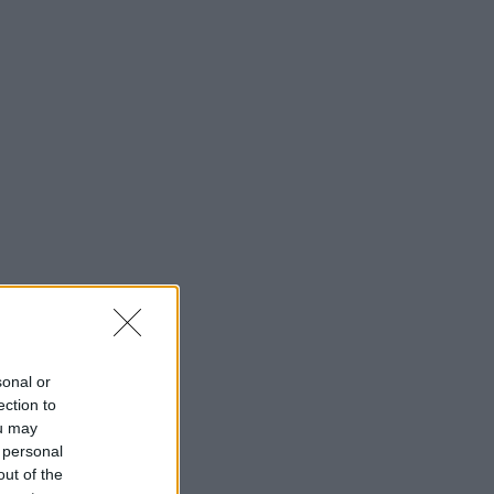
sonal or
ection to
ou may
 personal
out of the