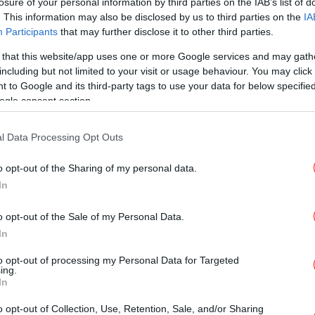
losure of your personal information by third parties on the IAB’s list of
. This information may also be disclosed by us to third parties on the
IA
ΚΟΣΜΟΣ
04/07/2025 15:36
Participants
that may further disclose it to other third parties.
Ο Τραμπ αύξησε τα τέλη εισόδου
 that this website/app uses one or more Google services and may gath
στα εθνικά πάρκα για τους
including but not limited to your visit or usage behaviour. You may click 
τουρίστες
 to Google and its third-party tags to use your data for below specifi
ogle consent section.
l Data Processing Opt Outs
ΠΟΛΗ
30/04/2025 17:58
Πρωτομαγιά στην Αθήνα: Πού θα
o opt-out of the Sharing of my personal data.
πάμε για καφέ, φαγητό και ποτό
In
όσοι θα πιάσουμε τον Μάη στην
πρωτεύουσα
o opt-out of the Sale of my Personal Data.
In
to opt-out of processing my Personal Data for Targeted
ΕΛΛΑΔΑ
12/02/2025 13:35
ing.
In
Χαρδαλιάς: «Από την πρώτη
στιγμή δεσμεύτηκα ότι τα πάρκα
o opt-out of Collection, Use, Retention, Sale, and/or Sharing