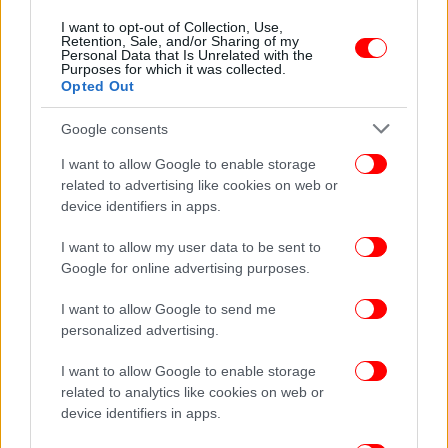
Για να φτιάξετε ντοματένια φασολάδα δεν είναι
I want to opt-out of Collection, Use,
απαραίτητο να το «έχετε αποφασίσει από την
Retention, Sale, and/or Sharing of my
αρχή». Μπορείτε να ετοιμάσετε μια λευκή, ωραία
Personal Data that Is Unrelated with the
Purposes for which it was collected.
χυλωμένη σούπα και όση περισσέψει να την
Opted Out
ξαναζεστάνετε λίγο προσθέτοντας 1 κ.σ. πελτέ
ντομάτας
ή μια κονσέρβα ντοματάκια κονκασέ (ή
Google consents
και τα δύο, αν θέλετε πιο έντονη τη γεύση της
I want to allow Google to enable storage
ντομάτας στο φαγητό). Σε κάθε περίπτωση, αυτά τα
related to advertising like cookies on web or
δύο υλικά και η βασική συνταγή που σας δίνουμε
device identifiers in apps.
παραπάνω αρκούν.
I want to allow my user data to be sent to
Google for online advertising purposes.
Tips
I want to allow Google to send me
-Απολαύστε τη φασολάδα, λευκή ή κόκκινη, με
φέτα
,
personalized advertising.
ελιές και προζυμένιο ψωμί. Επίσης, με αγαπημένα
I want to allow Google to enable storage
αλίπαστα όπως ρέγκα, λακέρδα κ.ο.κ. που της πάνε
related to analytics like cookies on web or
τέλεια.
device identifiers in apps.