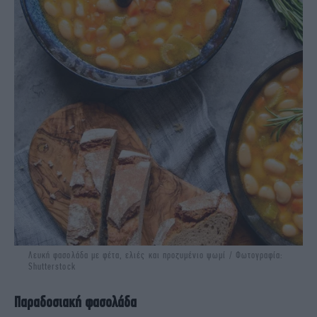
Λευκή φασολάδα με φέτα, ελιές και προζυμένιο ψωμί / Φωτογραφία:
Shutterstock
Παραδοσιακή φασολάδα