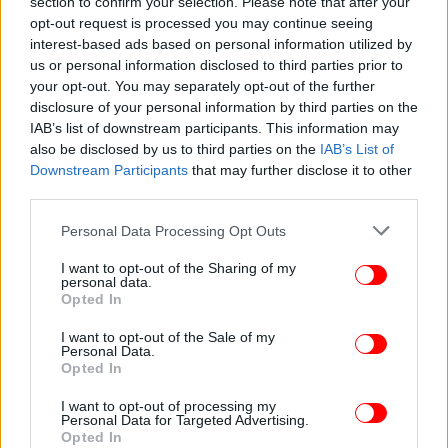
section to confirm your selection. Please note that after your
opt-out request is processed you may continue seeing
interest-based ads based on personal information utilized by
us or personal information disclosed to third parties prior to
your opt-out. You may separately opt-out of the further
disclosure of your personal information by third parties on the
IAB’s list of downstream participants. This information may
also be disclosed by us to third parties on the
IAB’s List of
Downstream Participants
that may further disclose it to other
third parties.
Please note that this website/app uses one or more Google
Personal Data Processing Opt Outs
services and may gather and store information including but
not limited to your visit or usage behaviour. You may click to
I want to opt-out of the Sharing of my
personal data.
grant or deny consent to Google and its third-party tags to
Opted In
use your data for below specified purposes in below Google
consent section.
I want to opt-out of the Sale of my
Personal Data.
Κόκκινη φασολάδα / Φωτογραφία: Shutterstock
Opted In
Κόκκινη φασολάδα με μια κίνηση
I want to opt-out of processing my
Personal Data for Targeted Advertising.
Opted In