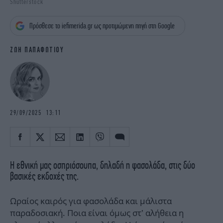
Shutterstock
iBOOKS
ΖΩΔΙΑ
OSCARS
THE OCEAN
Πρόσθεσε το iefimerida.gr ως προτιμώμενη πηγή στη Google
MEDIA
ELAMEFORA
ΖΩΗ ΠΑΠΑΦΩΤΙΟΥ
NEWSLETTER
29/09/2025 13:11
Η εθνική μας οσπριόσουπα, δηλαδή η φασολάδα, στις δύο
βασικές εκδοχές της.
Ωραίος καιρός για φασολάδα και μάλιστα
παραδοσιακή. Ποια είναι όμως στ’ αλήθεια η