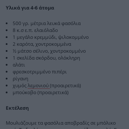
Υλικά για 4-6 άτομα
500 γρ. µέτρια λευκά φασόλια
8 κ.σ ε.π. ελαιόλαδο
1 µεγάλο κρεµµύδι, ψιλοκομμένο
2 καρότα, χοντροκομμένα
½ μάτσο σέλινο, χοντροκομμένο
1 σκελίδα σκόρδου, ολόκληρη
αλάτι
φρεσκοτριµµένο πιπέρι
ρίγανη
χυμός
λεμονιού
(προαιρετικά)
μπούκοβο (προαιρετικά)
Εκτέλεση
Μουλιάζουμε τα φασόλια αποβραδίς σε μπόλικο