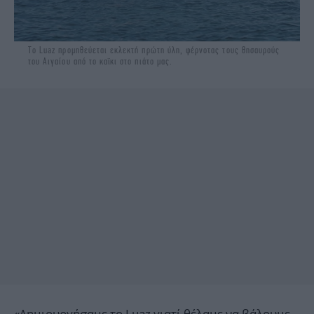
Το Luaz προμηθεύεται εκλεκτή πρώτη ύλη, φέρνοτας τους θησαυρούς
του Αιγαίου από το καϊκι στο πιάτο μας.
«Δημιουργήσαμε το Luaz γιατί θέλαμε να βάλουμε