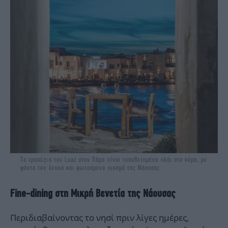
Τα τραπέζια του Luaz στην Πάρο είναι τοποθετημένα πλάι στο κύμα, με
φόντο τον λευκό και φωτοσμένο οικσμό της Νάουσας.
Fine-dining στη Μικρή Βενετία της Νάουσας
Περιδιαβαίνοντας το νησί πριν λίγες ημέρες,