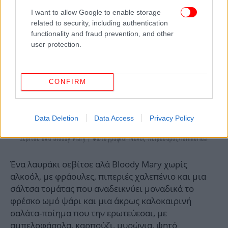
I want to allow Google to enable storage
related to security, including authentication
functionality and fraud prevention, and other
user protection.
CONFIRM
Data Deletion
Data Access
Privacy Policy
Σεβίτσε αλά bloody Mary / Φωτογραφία: Μάνος Λειβαδάρος/iefimerida
Ένα λαυράκι σεβίτσε αλά Βloody Μary χωρίς
αλκοόλ, με φράουλες, πιπεριές χαλεπένιο και μια
σάλτσα τομάτας που αναδεικνύει μοναδικά το
φρέσκο ωμό ψάρι και μια άκρως καλοκαιρινή
σαλάτα-ποίημα που την ερωτεύεσαι, με
αμπελοφάσολα, καρπούζι, μυρώνια, ψητό