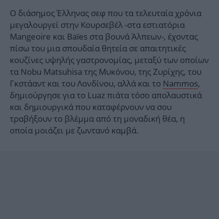
Ο διάσημος Έλληνας σεφ που τα τελευταία χρόνια
μεγαλουργεί στην Κουρσεβέλ -στα εστιατόρια
Mangeoire και Baïes στα βουνά Άλπεων-, έχοντας
πίσω του μια σπουδαία θητεία σε απαιτητικές
κουζίνες υψηλής γαστρονομίας, μεταξύ των οποίων
τα Nobu Matsuhisa της Μυκόνου, της Ζυρίχης, του
Γκστάαντ και του Λονδίνου, αλλά και το
Nammos
,
δημιούργησε για το Luaz πιάτα τόσο απολαυστικά
και δημιουργικά που καταφέρνουν να σου
τραβήξουν το βλέμμα από τη μοναδική θέα, η
οποία μοιάζει με ζωντανό καμβά.