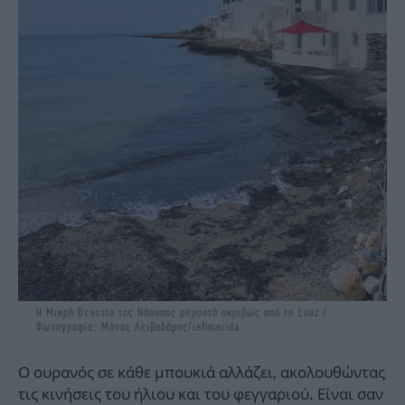
Η Μικρή Βενετία της Νάουσας μπροστά ακριβώς από το Luaz /
Φωτογραφία: Μάνος Λειβαδάρος/iefimerida
Ο ουρανός σε κάθε μπουκιά αλλάζει, ακολουθώντας
τις κινήσεις του ήλιου και του φεγγαριού. Είναι σαν