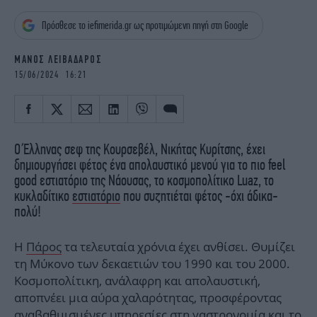
iBOOKS
ΖΩΔΙΑ
Πρόσθεσε το iefimerida.gr ως προτιμώμενη πηγή στη Google
OSCARS
THE OCEAN
MEDIA
ELAMEFORA
ΜΑΝΟΣ ΛΕΙΒΑΔΑΡΟΣ
15/06/2024 16:21
NEWSLETTER
Ο Έλληνας σεφ της Κουρσεβέλ, Νικήτας Κυρίτσης, έχει
δημιουργήσει φέτος ένα απολαυστικό μενού για το πιο feel
good εστιατόριο της Νάουσας, το κοσμοπολίτικο Luaz, το
κυκλαδίτικο
εστιατόριο
που συζητιέται φέτος -όχι άδικα-
πολύ!
Η
Πάρος
τα τελευταία χρόνια έχει ανθίσει. Θυμίζει
τη Μύκονο των δεκαετιών του 1990 και του 2000.
Κοσμοπολίτικη, ανάλαφρη και απολαυστική,
αποπνέει μια αύρα χαλαρότητας, προσφέροντας
αναβαθμισμένες υπηρεσίες στη γαστρονομία και το