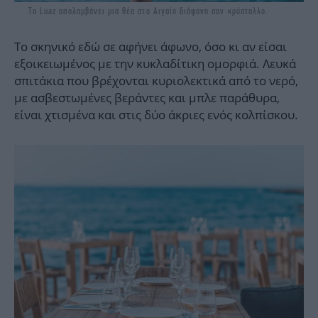
Το Luaz απολαμβάνει μια θέα στο Αιγαίο διάφανη σαν κρύσταλλο.
Το σκηνικό εδώ σε αφήνει άφωνο, όσο κι αν είσαι
εξοικειωμένος με την κυκλαδίτικη ομορφιά. Λευκά
σπιτάκια που βρέχονται κυριολεκτικά από το νερό,
με ασβεστωμένες βεράντες και μπλε παράθυρα,
είναι χτισμένα και στις δύο άκριες ενός κολπίσκου.