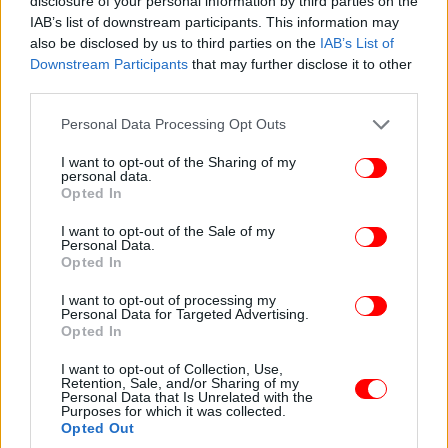
disclosure of your personal information by third parties on the
IAB’s list of downstream participants. This information may
also be disclosed by us to third parties on the
IAB’s List of
Downstream Participants
that may further disclose it to other
third parties.
Please note that this website/app uses one or more Google
Personal Data Processing Opt Outs
services and may gather and store information including but
not limited to your visit or usage behaviour. You may click to
I want to opt-out of the Sharing of my
personal data.
grant or deny consent to Google and its third-party tags to
Opted In
use your data for below specified purposes in below Google
consent section.
I want to opt-out of the Sale of my
Personal Data.
Opted In
I want to opt-out of processing my
Personal Data for Targeted Advertising.
Opted In
Καρπάτσιο με λαυράκι, τσίλι πιπεριές, λάδι, λεμόνι και αυγοτάραχο /
Φωτογραφία: Μάνος Λειβαδάρος/iefimerida
I want to opt-out of Collection, Use,
Retention, Sale, and/or Sharing of my
Παραγγείλαμε μεθυστικά κοκτέιλς και κυρίως ωμά,
Personal Data that Is Unrelated with the
Purposes for which it was collected.
κρύα πιάτα για να συνοδεύσουμε ελαφριά τα ποτά
Opted Out
μας: Ένα υπέροχο καρπάτσιο με λαυράκι, τσίλι