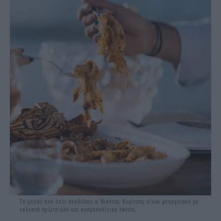
Το μενού που έχει σχεδιάσει ο Νικήτας Κυρίτσης είναι μεσογειακό με
εκλεκτή πρώτη ύλη και κοσμοπολίτικα twists.