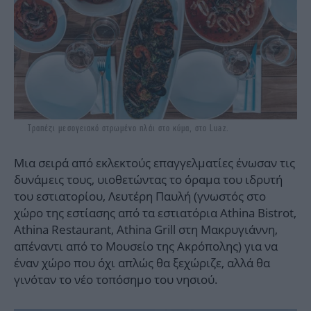
Τραπέζι μεσογειακό στρωμένο πλάι στο κύμα, στο Luaz.
Μια σειρά από εκλεκτούς επαγγελματίες ένωσαν τις
δυνάμεις τους, υιοθετώντας το όραμα του ιδρυτή
του εστιατορίου, Λευτέρη Παυλή (γνωστός στο
χώρο της εστίασης από τα εστιατόρια Athina Bistrot,
Athina Restaurant, Athina Grill στη Μακρυγιάννη,
απέναντι από το Μουσείο της Ακρόπολης) για να
έναν χώρο που όχι απλώς θα ξεχώριζε, αλλά θα
γινόταν το νέο τοπόσημο του νησιού.