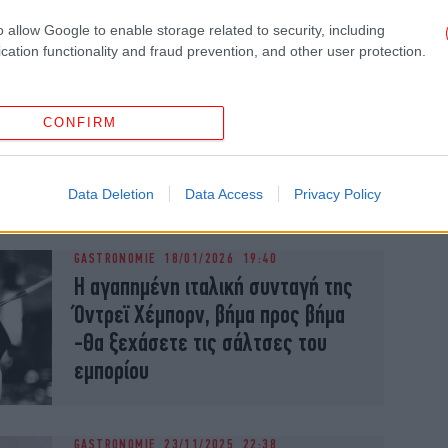
o allow Google to enable storage related to security, including
cation functionality and fraud prevention, and other user protection.
GASTRONOMIE
01/02/2026 14:24
Συνταγή: Χταπόδι κοκκινιστό για
CONFIRM
το κυριακάτικο τραπέζι -Κλασικό
και αγαπημένο
Data Deletion
Data Access
Privacy Policy
GASTRONOMIE
18/01/2026 19:40
Η αγαπημένη ιταλική συνταγή της
Όντρεϊ Χέμπορν, βήμα προς βήμα
-Θα ξεχάσετε τις σάλτσες του
εμπορίου
GASTRONOMIE
23/11/2025 22:38