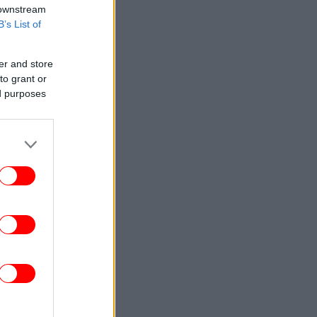
 downstream
B’s List of
er and store
to grant or
ed purposes