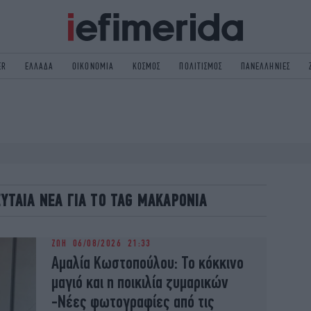
ER
ΕΛΛΑΔΑ
ΟΙΚΟΝΟΜΙΑ
ΚΟΣΜΟΣ
ΠΟΛΙΤΙΣΜΟΣ
ΠΑΝΕΛΛΗΝΙΕΣ
ΟΛΙΤΙΚΗ
NON PAPER
ΟΣΜΟΣ
ΠΟΛΙΤΙΣΜΟΣ
ΠΟΡ
ΓΥΝΑΙΚΑ
TORIES
ΕΚΛΟΓΕΣ
ΓΕΙΑ
DESIGN
ΛΕΥΤΑΙΑ ΝΕΑ ΓΙΑ ΤΟ TAG ΜΑΚΑΡΟΝΙΑ
REEN
PODCAST
GASTRONOMIE
iBOOKS
ΖΩΗ
06/08/2026 21:33
HE OCEAN
MEDIA
Αμαλία Κωστοπούλου: Το κόκκινο
μαγιό και η ποικιλία ζυμαρικών
-Νέες φωτογραφίες από τις