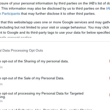
GASTRONOMIE
30/06/2026 10:20
losure of your personal information by third parties on the IAB’s list of
Μέθοδος Αργής Ξήρανσης
. This information may also be disclosed by us to third parties on the
IA
Participants
that may further disclose it to other third parties.
ΜΑΚΒΕΛ: Πώς μια διαφορετική
φιλοσοφία παραγωγής προσφέρει
 that this website/app uses one or more Google services and may gath
including but not limited to your visit or usage behaviour. You may click 
μια αναβαθμισμένη εμπειρία
 to Google and its third-party tags to use your data for below specifi
γεύσης
ogle consent section.
l Data Processing Opt Outs
ΓΥΝΑΙΚΑ
27/06/2026 16:57
Το συχνό λάθος που κάνετε όταν
o opt-out of the Sharing of my personal data.
In
βράζετε μακαρόνια, σύμφωνα με
τη Γωγώ Δελογιάννη -Ο σωστός
o opt-out of the Sale of my Personal Data.
τρόπος
In
to opt-out of processing my Personal Data for Targeted
ing.
In
GASTRONOMIE
26/05/2026 19:21
Ξεχάστε την κατσαρόλα: Ο πιο