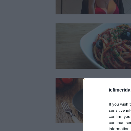
iefimerida
If you wish 
sensitive in
confirm you
continue se
information 