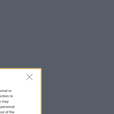
sonal or
ection to
ou may
 personal
out of the