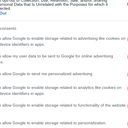
o opt-out of Collection, Use, Retention, Sale, and/or Sharing
γρήγορος και εύκολος
ersonal Data that Is Unrelated with the Purposes for which it
lected.
εναλλακτικός τρόπος να
Out
μαγειρέψετε ζυμαρικά
consents
o allow Google to enable storage related to advertising like cookies on
GASTRONOMIE
11/05/2026 19:16
evice identifiers in apps.
Υπάρχει λόγος που τα ζυμαρικά
o allow my user data to be sent to Google for online advertising
έχουν πολύ καλύτερη γεύση στα
s.
ιταλικά σπίτια από ό,τι στον
υπόλοιπο κόσμο
to allow Google to send me personalized advertising.
o allow Google to enable storage related to analytics like cookies on
evice identifiers in apps.
GASTRONOMIE
04/02/2026 13:47
o allow Google to enable storage related to functionality of the website
Συνταγή για κλασικό παστίτσιο
-Όλα τα μυστικά για να βγει σαν
o allow Google to enable storage related to personalization.
της μαμάς