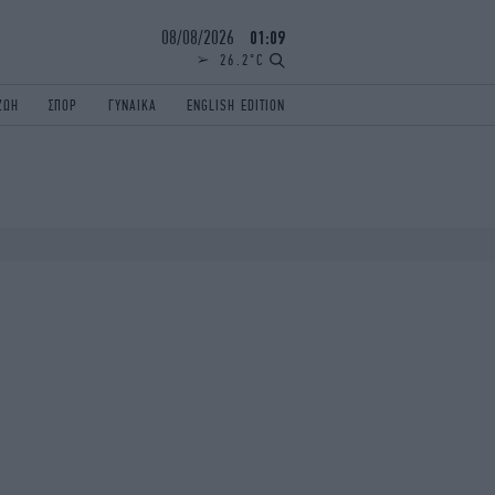
08/08/2026
01:09
26.2°C
ΖΩΗ
ΣΠΟΡ
ΓΥΝΑΙΚΑ
ENGLISH EDITION
ΕΛΛΑΔΑ
ΠΑΝΕΛΛΗΝΙΕΣ
ENGLISH EDITION
TRAVEL
ΟΛΥΜΠΙΑΚΟΙ ΑΓΩΝΕΣ
iAUTOKINITO
ΖΩΔΙΑ
ELAMEFORA