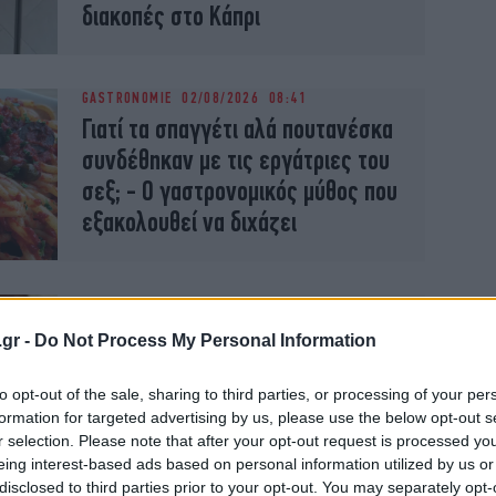
διακοπές στο Κάπρι
GASTRONOMIE
02/08/2026 08:41
Γιατί τα σπαγγέτι αλά πουτανέσκα
συνδέθηκαν με τις εργάτριες του
σεξ; - Ο γαστρονομικός μύθος που
εξακολουθεί να διχάζει
GASTRONOMIE
17/07/2026 18:40
Σεφ με αστέρι Μισελέν: Για να
.gr -
Do Not Process My Personal Information
φτιάξετε τα καλύτερα μακαρόνια
με κιμά προσθέστε στο τέλος τρία
to opt-out of the sale, sharing to third parties, or processing of your per
formation for targeted advertising by us, please use the below opt-out s
χτυπημένα αυγά
r selection. Please note that after your opt-out request is processed y
eing interest-based ads based on personal information utilized by us or
disclosed to third parties prior to your opt-out. You may separately opt-