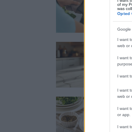
I want t
of my P
was col
Opted 
Google 
I want t
web or d
I want t
purpose
I want 
I want t
web or d
I want t
or app.
I want t