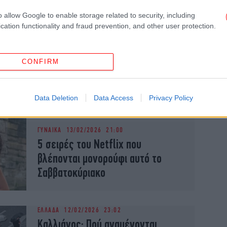
o allow Google to enable storage related to security, including
TRAVEL
08/03/2026 18:09
cation functionality and fraud prevention, and other user protection.
Το πανέμορφο χωριό πίσω από τον
Παρνασσό, alter ego της
Αράχωβας -Παραμυθένια φύση,
CONFIRM
ζεστή φιλοξενία, εκλεκτό φαγητό
Data Deletion
Data Access
Privacy Policy
ΓΥΝΑΙΚΑ
13/02/2026 21:00
5 σειρές του Netflix που
βλέπονται μονορούφι αυτό το
Σαββατοκύριακο
ΕΛΛΑΔΑ
12/02/2026 23:02
Καλλιάνος: Πού αναμένονται