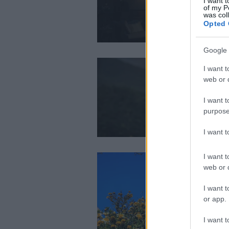
I want t
of my P
was col
Opted 
Google 
I want t
web or d
I want t
purpose
I want 
I want t
web or d
I want t
or app.
I want t