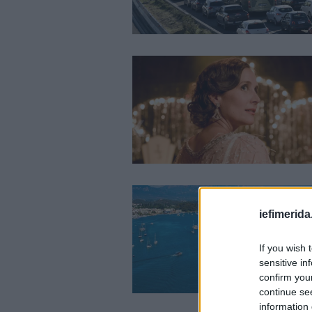
iefimerida
If you wish 
sensitive in
confirm you
continue se
information 