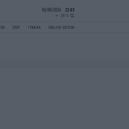
06/08/2026
22:03
25°C
ΖΩΗ
ΣΠΟΡ
ΓΥΝΑΙΚΑ
ENGLISH EDITION
ΕΛΛΑΔΑ
ΠΑΝΕΛΛΗΝΙΕΣ
ENGLISH EDITION
TRAVEL
ΟΛΥΜΠΙΑΚΟΙ ΑΓΩΝΕΣ
iAUTOKINITO
ΖΩΔΙΑ
ELAMEFORA