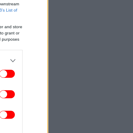
 downstream
B’s List of
er and store
to grant or
ed purposes