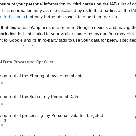
TRAVEL
28/06/2026 18:09
losure of your personal information by third parties on the IAB’s list of
. This information may also be disclosed by us to third parties on the
IA
Σαββατοκύριακο μια ώρα από την
Participants
that may further disclose it to other third parties.
Αθήνα -Ιαματικά νερά,
 that this website/app uses one or more Google services and may gath
παραδεισένιες παραλίες και
including but not limited to your visit or usage behaviour. You may click 
νόστιμες διαδρομές
 to Google and its third-party tags to use your data for below specifi
ogle consent section.
ΕΛΛΑΔΑ
17/04/2026 12:57
l Data Processing Opt Outs
Φεύγει η σκόνη το
Σαββατοκύριακο, βελτιώνεται ο
o opt-out of the Sharing of my personal data.
In
καιρός -Ξανά βροχές από Τρίτη, η
πρόγνωση των μετεωρολόγων
o opt-out of the Sale of my Personal Data.
In
to opt-out of processing my Personal Data for Targeted
ing.
In
MEDIA
04/04/2026 21:00
Από τις πιο τρομακτικές σειρές