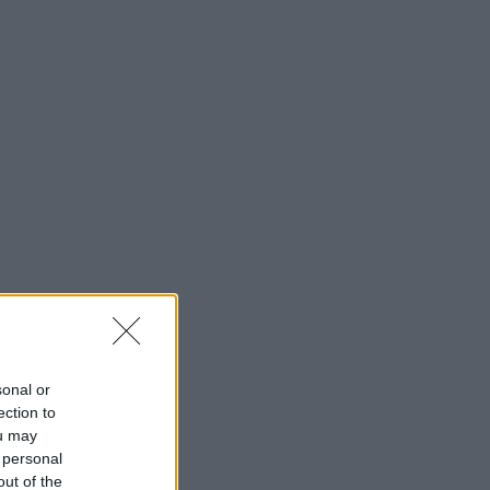
sonal or
ection to
ou may
 personal
out of the