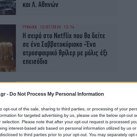
και Λ. Αθηνών
ΓΥΝΑΙΚΑ
12/07/2026 12:14
Η σειρά στο Netflix που θα δείτε
σε ένα Σαββατοκύριακο -Ένα
ατμοσφαιρικό θρίλερ με μόλις έξι
επεισόδια
TRAVEL
11/07/2026 07:18
3 κοντινά νησιά για mini
.gr -
Do Not Process My Personal Information
καλοκαιρινή απόδραση
-Ειδυλλιακές παραλίες και καλό
to opt-out of the sale, sharing to third parties, or processing of your per
formation for targeted advertising by us, please use the below opt-out s
φαγητό, μια ανάσα από την Αθήνα
r selection. Please note that after your opt-out request is processed y
eing interest-based ads based on personal information utilized by us or
disclosed to third parties prior to your opt-out. You may separately opt-