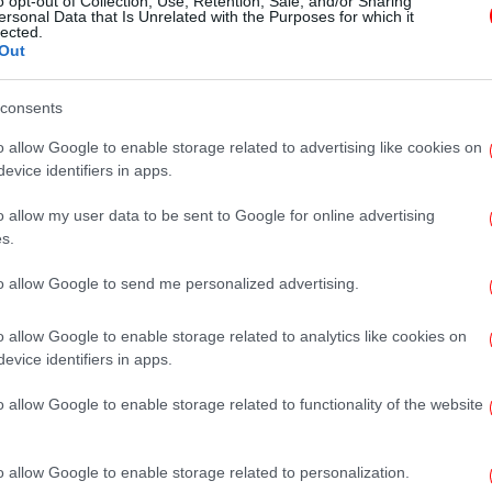
o opt-out of Collection, Use, Retention, Sale, and/or Sharing
του Netflix- Μπορείτε να την
ersonal Data that Is Unrelated with the Purposes for which it
lected.
δείτε σε ένα Σαββατοκύριακο
Out
consents
o allow Google to enable storage related to advertising like cookies on
ΖΩΔΙΑ
03/04/2026 14:34
evice identifiers in apps.
Οι τυχεροί του Σαββατοκύριακου:
o allow my user data to be sent to Google for online advertising
Δύο ζώδια που ευνοούνται
s.
ιδιαίτερα
to allow Google to send me personalized advertising.
o allow Google to enable storage related to analytics like cookies on
evice identifiers in apps.
ΕΛΛΑΔΑ
14/03/2026 07:37
Πώς θα είναι ο καιρός το
o allow Google to enable storage related to functionality of the website
Σαββατοκύριακο -Παραμένει
ανοιξιάτικος, δείτε πού θα βρέξει
o allow Google to enable storage related to personalization.