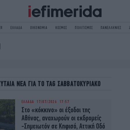
ER
ΕΛΛΑΔΑ
ΟΙΚΟΝΟΜΙΑ
ΚΟΣΜΟΣ
ΠΟΛΙΤΙΣΜΟΣ
ΠΑΝΕΛΛΗΝΙΕΣ
Ο
ΟΛΙΤΙΚΗ
NON PAPER
ΟΣΜΟΣ
ΠΟΛΙΤΙΣΜΟΣ
ΠΟΡ
ΓΥΝΑΙΚΑ
TORIES
ΕΚΛΟΓΕΣ
ΓΕΙΑ
DESIGN
ΛΕΥΤΑΙΑ ΝΕΑ ΓΙΑ ΤΟ TAG ΣΑΒΒΑΤΟΚΥΡΙΑΚΟ
REEN
PODCAST
GASTRONOMIE
iBOOKS
ΕΛΛΑΔΑ
17/07/2026 17:57
HE OCEAN
MEDIA
Στο «κόκκινο» οι έξοδοι της
Αθήνας, αναχωρούν οι εκδρομείς
-Σημειωτόν σε Κηφισό, Αττική Οδό