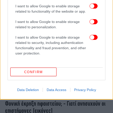
Παραφούσκωσε το ηφαίστειο της Σαντορίνης –
I want to allow Google to enable storage
Οι βίλες «ψήλωσαν» κατά 14 εκατοστά σε 16
related to functionality of the website or app.
μήνες
I want to allow Google to enable storage
related to personalization.
I want to allow Google to enable storage
related to security, including authentication
functionality and fraud prevention, and other
user protection.
CONFIRM
Data Deletion
Data Access
Privacy Policy
GREEN
31/05/2012 00:10
Φονική έκρηξη ηφαιστείου; - Γιατί ανησυχούν οι
επιστήμονες [εικόνες]