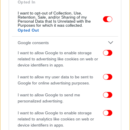
Opted In
I want to opt-out of Collection, Use,
ΕΛΛΑΔΑ
13/09/2012 11:02
Retention, Sale, and/or Sharing of my
Νational Geographic: Οι επιστήμονες ψάχνουν
Personal Data that Is Unrelated with the
Purposes for which it was collected.
πότε θα γίνει η επόμενη έκρηξη στο ηφαίστειο
Opted Out
της Σαντορίνης
Google consents
I want to allow Google to enable storage
related to advertising like cookies on web or
device identifiers in apps.
I want to allow my user data to be sent to
Google for online advertising purposes.
I want to allow Google to send me
personalized advertising.
I want to allow Google to enable storage
related to analytics like cookies on web or
device identifiers in apps.
ΤΕΧΝΟΛΟΓΙΑ
10/09/2012 09:50