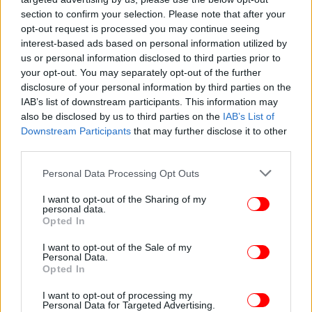
section to confirm your selection. Please note that after your
opt-out request is processed you may continue seeing
interest-based ads based on personal information utilized by
us or personal information disclosed to third parties prior to
your opt-out. You may separately opt-out of the further
ΕΛΛΑΔΑ
24/10/2012 09:21
disclosure of your personal information by third parties on the
Ποια είναι επιτέλους η αλήθεια για το ηφαίστειο
IAB’s list of downstream participants. This information may
της Σαντορίνης; -Κατεπειγόντως τέθηκε σε
also be disclosed by us to third parties on the
IAB’s List of
24ωρη παρακολούθηση
Downstream Participants
that may further disclose it to other
third parties.
Please note that this website/app uses one or more Google
Personal Data Processing Opt Outs
services and may gather and store information including but
not limited to your visit or usage behaviour. You may click to
I want to opt-out of the Sharing of my
personal data.
grant or deny consent to Google and its third-party tags to
Opted In
use your data for below specified purposes in below Google
consent section.
I want to opt-out of the Sale of my
Personal Data.
Opted In
I want to opt-out of processing my
Personal Data for Targeted Advertising.