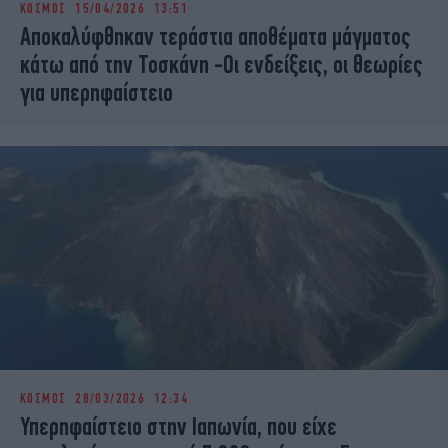
ΚΟΣΜΟΣ
15/04/2026 13:51
iBOOKS
ΖΩΔΙΑ
Αποκαλύφθηκαν τεράστια αποθέματα μάγματος
OSCARS
THE OCEAN
κάτω από την Τοσκάνη -Οι ενδείξεις, οι θεωρίες
MEDIA
ELAMEFORA
για υπερηφαίστειο
NEWSLETTER
ΚΟΣΜΟΣ
28/03/2026 12:34
Υπερηφαίστειο στην Ιαπωνία, που είχε