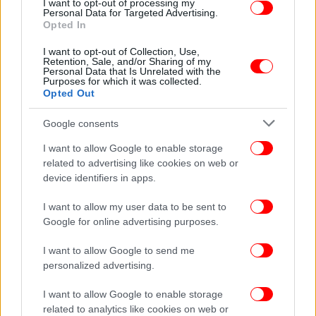
I want to opt-out of processing my
Personal Data for Targeted Advertising.
Opted In
ΕΛΛΑΔΑ
05/07/2026 08:56
Γλυφάδα: Η πόλη με τις τέσσερις μαρίνες -Ο
I want to opt-out of Collection, Use,
Retention, Sale, and/or Sharing of my
ναυταθλητισμός, οι προκλήσεις δίπλα στο
Personal Data that Is Unrelated with the
Purposes for which it was collected.
Ελληνικό
Opted Out
Google consents
I want to allow Google to enable storage
related to advertising like cookies on web or
device identifiers in apps.
I want to allow my user data to be sent to
Google for online advertising purposes.
I want to allow Google to send me
personalized advertising.
I want to allow Google to enable storage
related to analytics like cookies on web or
ΕΛΛΑΔΑ
30/06/2026 07:30