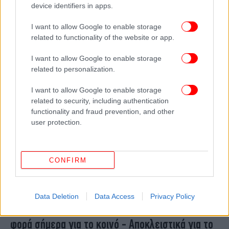
device identifiers in apps.
Τα top 5 έργα-μαμούθ που διαμορφώνουν το
μέλλον της Αττικής -Εντυπωσιακά πλάνα από
I want to allow Google to enable storage
drone
related to functionality of the website or app.
I want to allow Google to enable storage
related to personalization.
I want to allow Google to enable storage
related to security, including authentication
functionality and fraud prevention, and other
user protection.
CONFIRM
ΕΛΛΑΔΑ
25/06/2026 08:27
Data Deletion
Data Access
Privacy Policy
Το The Ellinikon Sports Park ανοίγει για πρώτη
φορά σήμερα για το κοινό - Αποκλειστικά για το