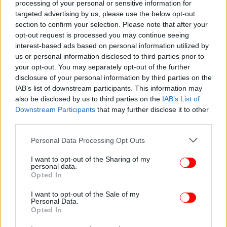
processing of your personal or sensitive information for
targeted advertising by us, please use the below opt-out
section to confirm your selection. Please note that after your
opt-out request is processed you may continue seeing
interest-based ads based on personal information utilized by
ΕΛΛΑΔΑ
09/07/2026 19:16
us or personal information disclosed to third parties prior to
Συνελήφθη 47χρονος για ναρκωτικά και όπλα
your opt-out. You may separately opt-out of the further
disclosure of your personal information by third parties on the
-Εντοπίστηκε υδροπονική καλλιέργεια κάνναβης
IAB’s list of downstream participants. This information may
σε αποθήκη σπιτιού στο Ελληνικό
also be disclosed by us to third parties on the
IAB’s List of
Downstream Participants
that may further disclose it to other
third parties.
Please note that this website/app uses one or more Google
Personal Data Processing Opt Outs
services and may gather and store information including but
not limited to your visit or usage behaviour. You may click to
I want to opt-out of the Sharing of my
personal data.
grant or deny consent to Google and its third-party tags to
Opted In
use your data for below specified purposes in below Google
consent section.
I want to opt-out of the Sale of my
Personal Data.
Opted In