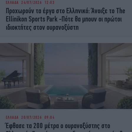
ΕΛΛΑΔΑ
24/07/2026 12:03
iBOOKS
ΖΩΔΙΑ
Προχωρούν τα έργα στο Ελληνικό: Άνοιξε το The
OSCARS
THE OCEAN
Ellinikon Sports Park -Πότε θα μπουν οι πρώτοι
MEDIA
ELAMEFORA
ιδιοκτήτες στον ουρανοξύστη
NEWSLETTER
ΕΛΛΑΔΑ
20/07/2026 09:04
Έφθασε τα 200 μέτρα ο ουρανοξύστης στο