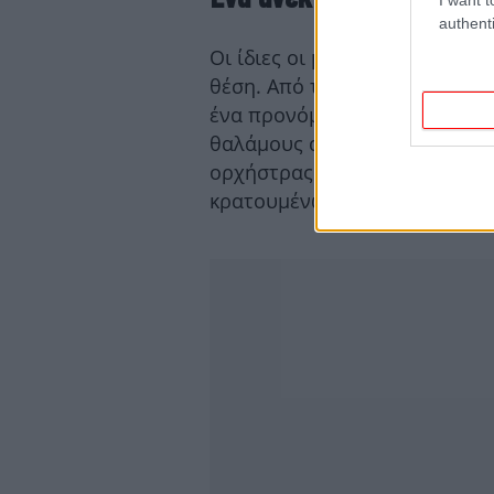
authenti
Οι ίδιες οι μουσικοί, ωστόσο
θέση. Από τη μια πλευρά, η 
ένα προνόμιο ανεκτίμητο: πρ
θαλάμους αερίων. Στην πράξη
ορχήστρας επέζησαν του Άουσ
κρατουμένων που αφανίστηκα