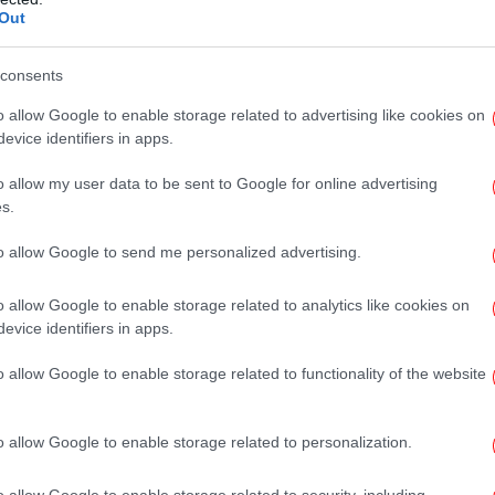
Φ
Out
 Απρίλιο του 1943 στο Μπίρκεναου, τμήμα
στ
ος του Άουσβιτς. Ήταν η μόνη εξ
-
consents
α σε όλα τα στρατόπεδα συγκέντρωσης και
ή αριθμούσε λίγες δεκάδες νεαρές
o allow Google to enable storage related to advertising like cookies on
Συν
φηβες μόλις 14 ετών - και σταδιακά έφτασε
evice identifiers in apps.
γι
o allow my user data to be sent to Google for online advertising
s.
χνικός αλλά χρησιμοθηρικός: κάθε πρωί και
Τ
to allow Google to send me personalized advertising.
 καθώς οι υπόλοιπες κρατούμενες
Λ
ά έργα έξω από το στρατόπεδο. Η παρουσία
o allow Google to enable storage related to analytics like cookies on
πιβάλει ρυθμό, πειθαρχία και ταχύτητα στις
evice identifiers in apps.
να διευκολύνεται η καταμέτρηση και η
α κομμάτια ήταν περιορισμένα - δώδεκα
o allow Google to enable storage related to functionality of the website
εμ
ε το ρεπερτόριο, το ξανάρχιζαν από την
o allow Google to enable storage related to personalization.
Έρ
.. και οι ενοχές
o allow Google to enable storage related to security, including