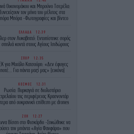
ΓΥΝΑΙΚΑ
12:40
ηνά Οικονομάκου και Μπρούνο Τσερέλα:
Συνεχίζουν τον μήνα του μέλιτος στα
πόρα Μπόρα -Φωτογραφίες και βίντεο
ΕΛΛΑΔΑ
12:39
λερ στον Λυκαβηττό: Εντοπίστηκε σορός
 σπηλιά κοντά στους Αγίους Ισιδώρους
ΣΠΟΡ
12:35
EK για Μιχάλη Κατσούρη: «Δεν έφυγες
ποτέ... Για πάντα μαζί μας» [εικόνα]
ΚΟΣΜΟΣ
12:31
Ρωσία: Πυρκαγιά σε διυλιστήριο
ετρελαίου της περιφέρειας Κρασνοντάρ
τερα από ουκρανική επίθεση με drones
ΖΩΗ
12:27
Άννα Βίσση στο Φισκάρδο -Σηκώθηκε να
ούσει την μπάντα «Αγία Φανφάρα» που