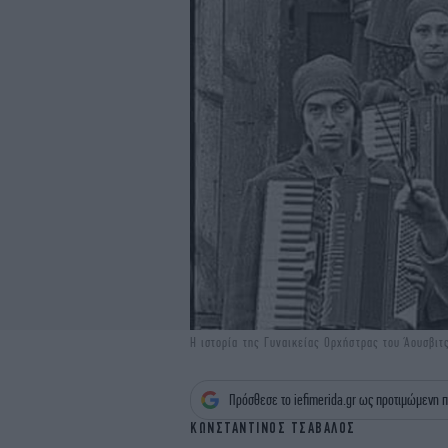
Η ιστορία της Γυναικείας Ορχήστρας του Άουσβιτ
Πρόσθεσε το iefimerida.gr ως προτιμώμενη π
ΚΩΝΣΤΑΝΤΙΝΟΣ ΤΣΑΒΑΛΟΣ