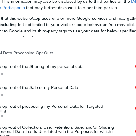
. This information may also be disclosed by us to third parties on the
IA
Τα
Participants
that may further disclose it to other third parties.
βι
 that this website/app uses one or more Google services and may gath
including but not limited to your visit or usage behaviour. You may click 
 to Google and its third-party tags to use your data for below specifi
ogle consent section.
Po
l Data Processing Opt Outs
 1,1 εκατομμύρια άνθρωποι - στην
o opt-out of the Sharing of my personal data.
εξοντώθηκαν είτε στους θαλάμους αερίων
In
υσική δεν ήταν μια πράξη ελευθερίας αλλά
ας και ψυχολογικής βίας. Και όμως, για τις
o opt-out of the Sale of my Personal Data.
αν να σχηματίσουν την περίφημη ορχήστρα,
In
νας μηχανισμός επιβίωσης, ένας δίαυλος
Σ
to opt-out of processing my Personal Data for Targeted
η πλευρά τους και, ενίοτε, μια μορφή
ing.
-Ο
In
ήρηση ενός εσωτερικού κόσμου που το
καταστρέψει.
o opt-out of Collection, Use, Retention, Sale, and/or Sharing
ersonal Data that Is Unrelated with the Purposes for which it
lected.