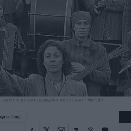
ς, μια από τις πιο σκοτεινές αφηγήσεις του 20ού αιώνα / WIKIPEDIA
ηγή στη Google