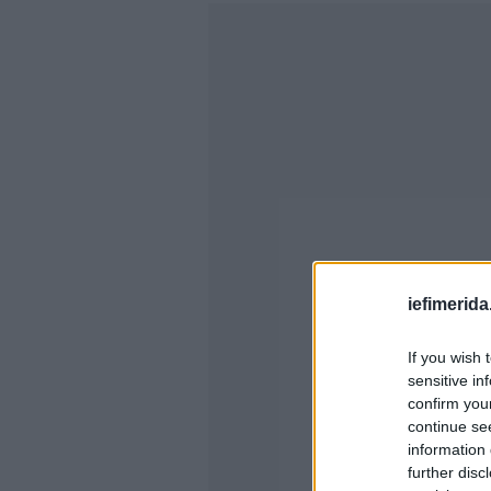
iefimerida
If you wish 
sensitive in
confirm you
continue se
information 
further disc