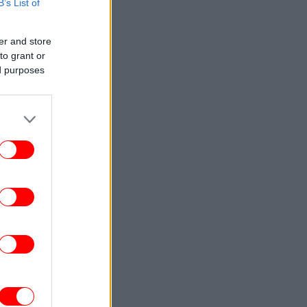
B’s List of
ΠΟΛΙΤΙΚΗ
11:54
 μπάνια των πολιτικών του Βορρά: Από
βλία και τζόκινγκ μέχρι audiobooks και
er and store
Netflix
to grant or
ed purposes
ΓΥΝΑΙΚΑ
11:51
wer duos που ξεχωρίζουν: Επιμελημένο
αλλά αβίαστο resort wear με διπλή
υπογραφή
ENGLISH
11:44
Athens Sees Mass August Exodus as
129,000 Set to Sail From Ports This
Weekend
ΕΛΛΑΔΑ
11:42
υνελήφθη 37χρονος στη Θεσσαλονίκη
δηγούσε κλεμμένο ΙΧ και ενεπλάκη σε
τροχαίο
ΠΟΛΙΤΙΣΜΟΣ
11:39