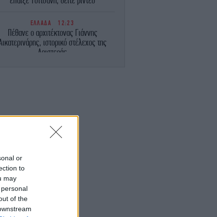
έπαιζε Τσιτσάνη, δείτε βίντεο
ΕΛΛΑΔΑ
12:23
Πέθανε ο αρχιτέκτονας Γιάννης
Αικατερινάρης, ιστορικό στέλεχος της
Αριστεράς
TRAVEL
12:15
Εκδρομή στο Στεφάνι στα 1.352 μ.: Ο
ηλότερος οικισμός της Θεσσαλίας, φύση
και παραδοσιακή αρχιτεκτονική
ΚΟΣΜΟΣ
12:08
ομακτικό βίντεο: Ιπποπόταμος ορμά και
καταδιώκει βάρκα με τουρίστες
sonal or
ection to
ΣΠΟΡ
12:01
αινόμενο στις... πωλήσεις ο Μοχάμεντ
ou may
Σαλάχ: Ήδη η Τραμπζονσπόρ έχει βγει
 personal
κερδισμένη!
out of the
 downstream