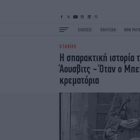
ΕΙΔΗΣΕΙΣ
ΠΟΛΙΤΙΚΗ
NON PAP
STORIES
ΕΙΔΗΣΕΙΣ
Π
Η σπαρακτική ιστορία 
ΟΙΚΟΝΟΜΙΑ
Κ
Άουσβιτς - Όταν ο Μπε
ΖΩΗ
Σ
ΠΟΛΗ
S
κρεματόρια
ΤΕΧΝΟΛΟΓΙΑ
Υ
EURO
G
iOPINIONS
i
OSCARS
T
NEWSLETTER