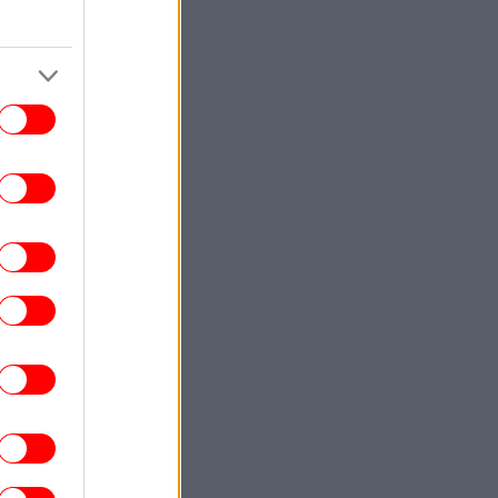
ωτογραφίες-κειμήλια από καλοκαίρια
ην Άνδρο, από τον 19ο μέχρι και το '70
Με σουαρέ και «Ρομάντσο» [εικόνες]
ΕΛΛΑΔΑ
11:35
εδρίασε η Επιτροπή Εκτίμησης Κινδύνου
α τους ισχυρούς ανέμους και τις υψηλές
θερμοκρασίες
ΠΟΛΙΤΙΣΜΟΣ
11:20
ο Φεστιβάλ του Μεγάρου Μουσικής στη
ίμνη: Τζαζ, μπάντες, Ρεμπούτσικα -Η
ορχήστρα του Κουρεντζή
ΣΠΟΡ
11:18
ΟΦΗ: Παρουσίασε την εκτός έδρας
φάνισή του -Φτιάχνει... πορτοκαλί σερί
[εικόνες]
ΕΛΛΑΔΑ
11:13
χονται νέες μειώσεις τιμών στα σούπερ