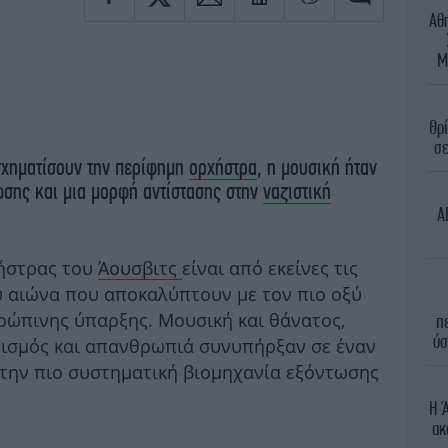
Αθ
Μ
Θρί
σε
 σχηματίσουν την περίφημη
ορχήστρα
, η μουσική ήταν
ωσης και μια μορφή αντίστασης στην
ναζιστική
A
ήστρας του
Άουσβιτς
είναι από εκείνες τις
ύ αιώνα που αποκαλύπτουν με τον πιο οξύ
θρώπινης ύπαρξης. Μουσική και θάνατος,
π
ύσ
τισμός και απανθρωπιά συνυπήρξαν σε έναν
την πιο συστηματική βιομηχανία εξόντωσης
Η 
ακ