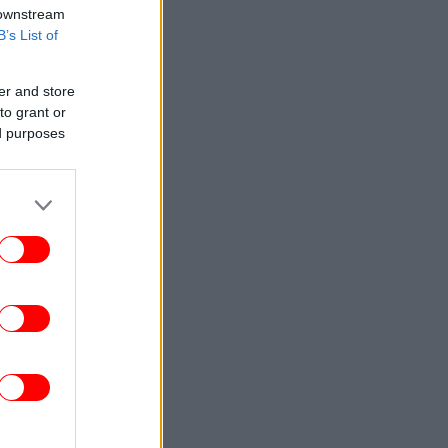
 downstream
B’s List of
er and store
to grant or
ed purposes