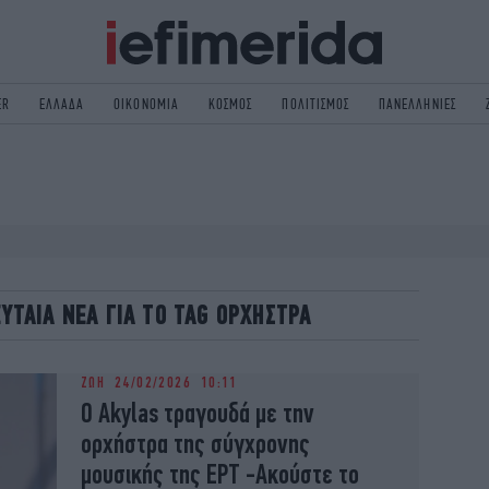
ER
ΕΛΛΑΔΑ
ΟΙΚΟΝΟΜΙΑ
ΚΟΣΜΟΣ
ΠΟΛΙΤΙΣΜΟΣ
ΠΑΝΕΛΛΗΝΙΕΣ
ΟΛΙΤΙΚΗ
NON PAPER
ΟΣΜΟΣ
ΠΟΛΙΤΙΣΜΟΣ
ΠΟΡ
ΓΥΝΑΙΚΑ
TORIES
ΕΚΛΟΓΕΣ
ΓΕΙΑ
DESIGN
ΕΥΤΑΙΑ ΝΕΑ ΓΙΑ ΤΟ TAG ΟΡΧΗΣΤΡΑ
REEN
PODCAST
GASTRONOMIE
iBOOKS
ΖΩΗ
24/02/2026 10:11
HE OCEAN
MEDIA
Ο Akylas τραγουδά με την
ορχήστρα της σύγχρονης
μουσικής της ΕΡΤ -Ακούστε το