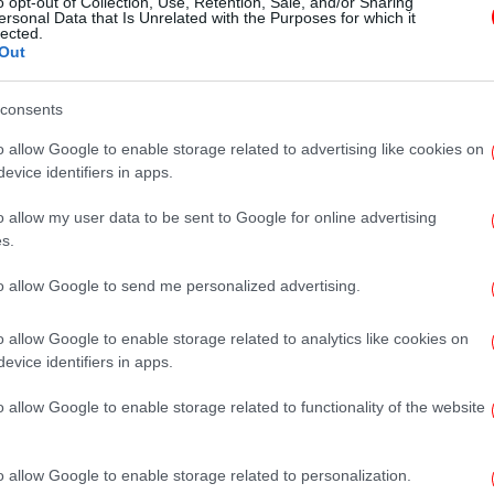
o opt-out of Collection, Use, Retention, Sale, and/or Sharing
συγκίνηση στην Παιανία, με την
ersonal Data that Is Unrelated with the Purposes for which it
lected.
Ορχήστρα «ΚΑΝΩΝ» της Ιεράς
Out
Αρχιεπισκοπής Αθηνών
consents
o allow Google to enable storage related to advertising like cookies on
STORIES
30/05/2025 16:24
evice identifiers in apps.
Από το κλαρινέτο στη διεύθυνση
o allow my user data to be sent to Google for online advertising
ορχήστρας -Ο Διονύσης
s.
Γραμμένος επαναπροσδιορίζει τη
νέα γενιά της κλασικής μουσικής
to allow Google to send me personalized advertising.
o allow Google to enable storage related to analytics like cookies on
evice identifiers in apps.
ΠΟΛΙΤΙΣΜΟΣ
19/03/2025 13:45
Η σπάνια περίπτωση της
o allow Google to enable storage related to functionality of the website
Κωνσταντίας Γουρζή: Η μαέστρος
εξηγεί πώς κατέκτησε τα διεθνή
o allow Google to enable storage related to personalization.