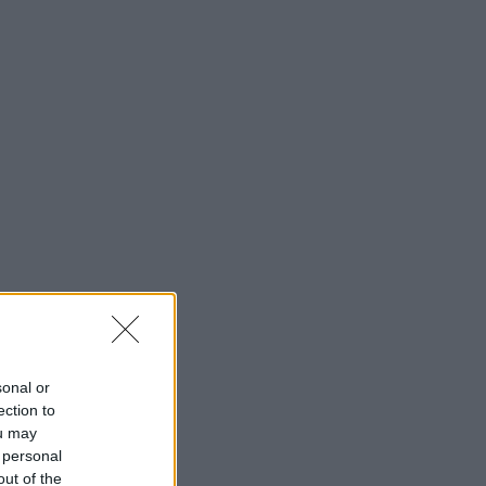
sonal or
ection to
ou may
 personal
out of the