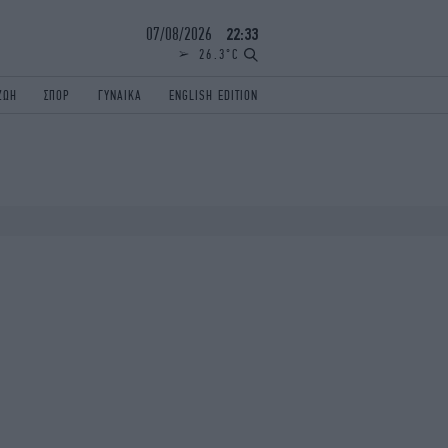
07/08/2026
22:33
26.3°C
ΖΩΗ
ΣΠΟΡ
ΓΥΝΑΙΚΑ
ENGLISH EDITION
ΕΛΛΑΔΑ
ΠΑΝΕΛΛΗΝΙΕΣ
ENGLISH EDITION
TRAVEL
ΟΛΥΜΠΙΑΚΟΙ ΑΓΩΝΕΣ
iAUTOKINITO
ΖΩΔΙΑ
ELAMEFORA