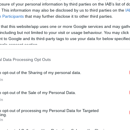
losure of your personal information by third parties on the IAB’s list of
. This information may also be disclosed by us to third parties on the
IA
STORIES
24/09/2025 22:35
Participants
that may further disclose it to other third parties.
Η σπαρακτική ιστορία της
Γυναικείας Ορχήστρας του
 that this website/app uses one or more Google services and may gath
including but not limited to your visit or usage behaviour. You may click 
Άουσβιτς - Όταν ο Μπετόβεν
 to Google and its third-party tags to use your data for below specifi
αντήχησε δίπλα στα κρεματόρια
ogle consent section.
l Data Processing Opt Outs
ΠΟΛΙΤΙΚΗ
24/07/2025 22:39
Μια ιδιαίτερη στιγμή στο
o opt-out of the Sharing of my personal data.
In
Προεδρικό Μέγαρο: Ο Λουκάς
Καρυτινός, μόνος, παρακολουθεί
o opt-out of the Sale of my Personal Data.
την ορχήστρα -Δείτε βίντεο
In
to opt-out of processing my Personal Data for Targeted
ing.
In
ΕΛΛΑΔΑ
22/07/2025 17:40
Μια βραδιά γεμάτη «Φως» και