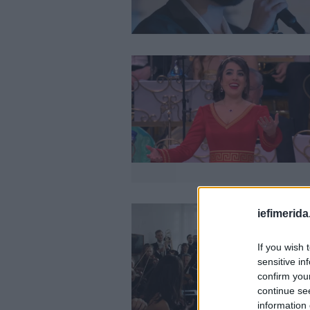
iefimerida
If you wish 
sensitive in
confirm you
continue se
information 