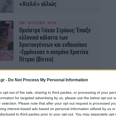
«Ατελιέ» αλλιώς
ΖΩΗ
18/12/2025 18:16
Ορχήστρα Γιόχαν Στράους: Έπαιξε
ελληνικά κάλαντα των
Χριστουγέννων και ενθουσίασε
-Ερμήνευσε η σοπράνο Χριστίνα
Πέτρου [βίντεο]
ΠΟΛΙΤΙΣΜΟΣ
29/10/2025 06:45
.gr -
Do Not Process My Personal Information
Το Berghain της Rosalía που ακούν
όλοι από τη Δευτέρα, διαρκώς
to opt-out of the sale, sharing to third parties, or processing of your per
formation for targeted advertising by us, please use the below opt-out s
-Αμαρτία, techno, όπερα, πίστη,
r selection. Please note that after your opt-out request is processed y
ένα αριστούργημα
eing interest-based ads based on personal information utilized by us or
disclosed to third parties prior to your opt-out. You may separately opt-