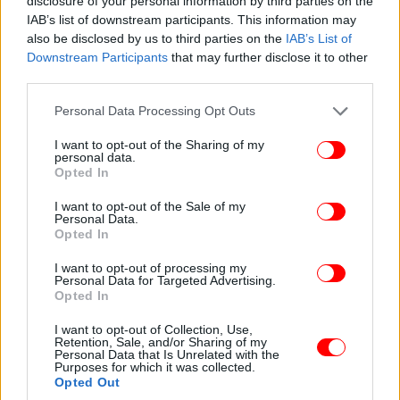
disclosure of your personal information by third parties on the
IAB’s list of downstream participants. This information may
also be disclosed by us to third parties on the
IAB’s List of
Downstream Participants
that may further disclose it to other
third parties.
Please note that this website/app uses one or more Google
Personal Data Processing Opt Outs
services and may gather and store information including but
not limited to your visit or usage behaviour. You may click to
I want to opt-out of the Sharing of my
personal data.
grant or deny consent to Google and its third-party tags to
Opted In
use your data for below specified purposes in below Google
consent section.
I want to opt-out of the Sale of my
Personal Data.
Opted In
I want to opt-out of processing my
Personal Data for Targeted Advertising.
Opted In
I want to opt-out of Collection, Use,
Retention, Sale, and/or Sharing of my
Personal Data that Is Unrelated with the
Purposes for which it was collected.
Opted Out