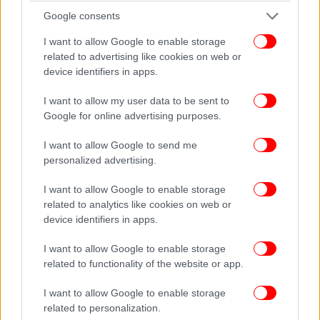
Google consents
I want to allow Google to enable storage
related to advertising like cookies on web or
device identifiers in apps.
I want to allow my user data to be sent to
Google for online advertising purposes.
Τάρτες και πάστες σεράνο
I want to allow Google to send me
personalized advertising.
Η τραγουδίστρια, που το πραγματικό της όνομα
ήταν Μαρία Μάρθα Έστερ Αλντουνάτε ντελ Κάμπο,
I want to allow Google to enable storage
είχε απασχολήσει τον Τύπο της εποχής και για το
related to analytics like cookies on web or
φημολογούμενο ειδύλλιό της με τον Γεώργιο
device identifiers in apps.
Παπανδρέου.
I want to allow Google to enable storage
related to functionality of the website or app.
Στο ζαχαροπλαστείο Serano θα βρεις την αυθεντική
εκδοχή της Σεράνο, καθώς ο θείος των αδερφών
I want to allow Google to enable storage
Μπότσιου, των τωρινών ιδιοκτητριών, θήτευσε στο
related to personalization.