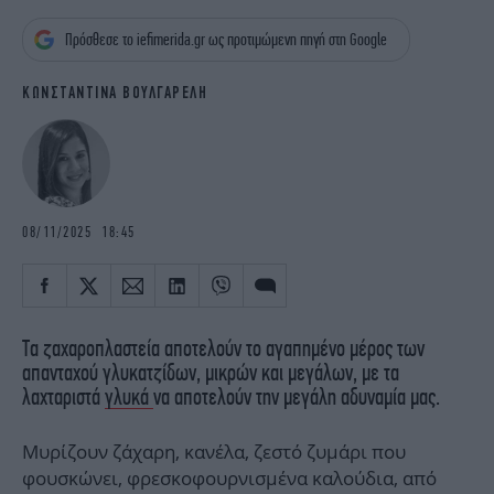
iBOOKS
ΖΩΔΙΑ
Πρόσθεσε το iefimerida.gr ως προτιμώμενη πηγή στη Google
OSCARS
THE OCEAN
MEDIA
ELAMEFORA
ΚΩΝΣΤΑΝΤΙΝΑ ΒΟΥΛΓΑΡΕΛΗ
NEWSLETTER
08/11/2025 18:45
Τα ζαχαροπλαστεία αποτελούν το αγαπημένο μέρος των
απανταχού γλυκατζίδων, μικρών και μεγάλων, με τα
λαχταριστά
γλυκά
να αποτελούν την μεγάλη αδυναμία μας.
Μυρίζουν ζάχαρη, κανέλα, ζεστό ζυμάρι που
φουσκώνει, φρεσκοφουρνισμένα καλούδια, από