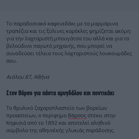
Το παραδοσιακό καφενεδάκι με τα μαρμάρινα
τραπέζια και τις ξύλινες καρέκλες φημίζεται ακόμη
για την λαχταριστή μπουγάτσα του αλλά και για το
βελούδινο παγωτό μηχανής, που μπορεί να
συνοδεύσει τέλεια τους λαχταριστούς λουκουμάδες
σου.
Αιόλου 87, Αθήνα
Στον Βάρσο για πάστα αμυγδάλου και ποντικάκι
Το θρυλικό ζαχαροπλαστείο των βορείων
προαστείων, ο περίφημο
Βάρσος
στέκει στην
Κηφισιά από το 1892 και αποτελεί αληθινό
σύμβολο της αθηναϊκής γλυκιάς παράδοσης.