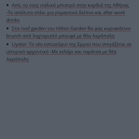
Ami, το cozy ιταλικό μπιστρό στην καρδιά της Αθήνας
-Το απόλυτο στέκι για ρομαντικό δείπνo και after work
drinks
Στο roof garden του Hilton Garden θα φας κυριακάτικο
brunch από λαχταριστό μπουφέ με θέα Ακρόπολη
Liystor: Το νέο εστιατόριο της Ερμού που στεγάζεται σε
ιστορικό αρχοντικό -Με κελάρι και ταράτσα με θέα
Ακρόπολη