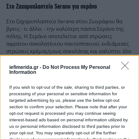
Στο Ζαχαροπλαστείο Serano για σεράνο
Στο ζαχαροπλαστείο Serano στου Ζωγράφου θα
βρεις - τι άλλο; - την καλύτερη πάστα Σεράνο της
πόλης. Η Σεράνο αποτελείται από στρώσεις
αφράτου σοκολατένιου παντεσπανιού, ενδιάμεσες
στρώσεις κρέμας/μους σοκολάτας και καλύπτει όλο
το φάσμα της σοκολατένιας απόλαυσης. Αποτελεί
«cult» γλυκό που έχει αποτυπωθεί στη παιδική
iefimerida.gr -
Do Not Process My Personal
Information
μνήμη πολλών.
If you wish to opt-out of the sale, sharing to third parties, or
Το γλυκό αυτό δημιουργήθηκε προς τιμήν της
processing of your personal or sensitive information for
Χιλιανής τραγουδίστριας Ροζίτα Σεράνο όταν
targeted advertising by us, please use the below opt-out
εκείνη τραγουδούσε στην Αθήνα.
Η ιστορία λέει ότι
section to confirm your selection. Please note that after your
δημιουργός της ήταν ο ιδιοκτήτης του Select στη
opt-out request is processed you may continue seeing
Φωκίωνος Νέγρη, ένα από τα εμβληματικά
interest-based ads based on personal information utilized by
ζαχαροπλαστεία της δεκαετίας του ’50.
us or personal information disclosed to third parties prior to
your opt-out. You may separately opt-out of the further