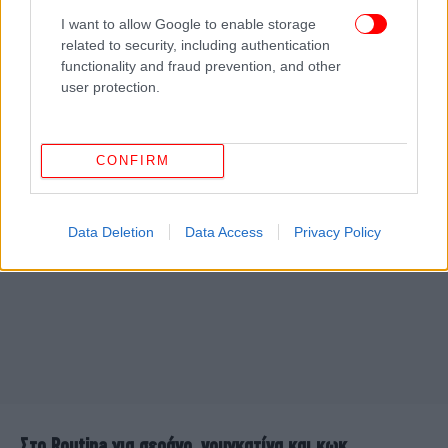
Select και έμαθε την τέχνη της λαχταριστής
I want to allow Google to enable storage
σοκολατένιας πάστας από πρώτο χέρι.
related to security, including authentication
functionality and fraud prevention, and other
Ξενίας 34, Ζωγράφου
user protection.
CONFIRM
Data Deletion
Data Access
Privacy Policy
Στο Routina για σεράνο, νουγκατίνα και κωκ