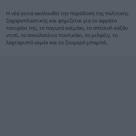
Η νέα γενιά ακολουθεί την παράδοση της πολίτικης
ζαχαροπλαστικής και φημίζεται για το αφράτο
τσουρέκι της, το παγωτό καϊμάκι, το σπέσιαλ καζάν
ντιπί, το σοκολατένιο ποντικάκι, το μιλφέϊγ, το
λαχταριστό εκμέκ και το ζουμερό μπαμπά.