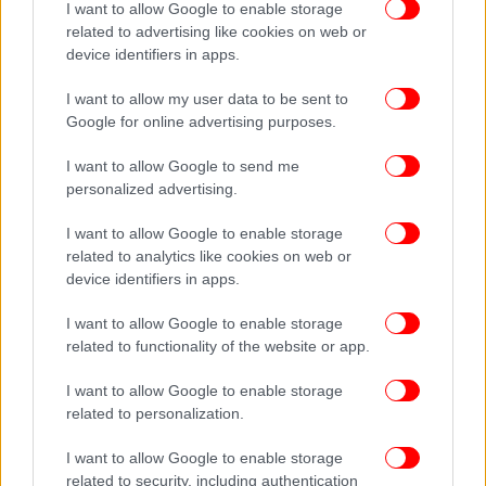
I want to allow Google to enable storage
related to advertising like cookies on web or
device identifiers in apps.
I want to allow my user data to be sent to
Google for online advertising purposes.
I want to allow Google to send me
personalized advertising.
Προθερμαίνουμε τον φούρνο στους 180 °C στις
I want to allow Google to enable storage
αντιστάσεις. Σε ένα βαθύ ταψί (ή γάστρα)
related to analytics like cookies on web or
τοποθετούμε τα μπιφτέκια και γύρω γύρω τις
device identifiers in apps.
πατάτες. Σε ένα μπολ ρίχνουμε το κρασί, το
ελαιόλαδο, τη
I want to allow Google to enable storage
μουστάρδα
, τον χυμό λεμονιού και
related to functionality of the website or app.
πορτοκαλιού, το μέλι, τη ρίγανη, το θυμάρι και
μπόλικο αλατοπίπερο. Ανακατεύουμε πολύ καλά με
I want to allow Google to enable storage
σύρμα και περιχύνουμε τις πατάτες και τα
related to personalization.
μπιφτέκια. Σκεπάζουμε με λαδόκολλα και
αλουμινόχαρτο (ή με το καπάκι, αν
I want to allow Google to enable storage
χρησιμοποιήσουμε γάστρα) και ψήνουμε για 45
related to security, including authentication