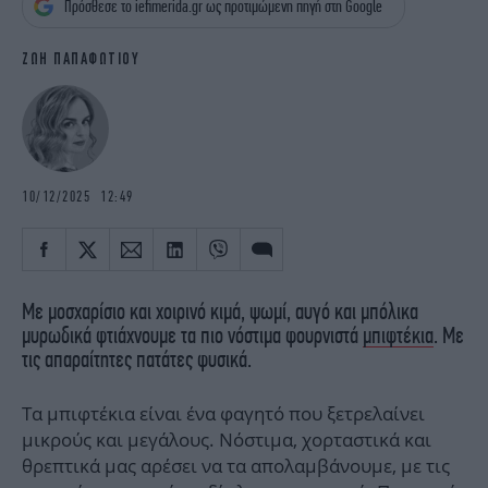
Πρόσθεσε το iefimerida.gr ως προτιμώμενη πηγή στη Google
iBOOKS
ΖΩΔΙΑ
OSCARS
THE OCEAN
ΖΩΗ ΠΑΠΑΦΩΤΙΟΥ
MEDIA
ELAMEFORA
NEWSLETTER
10/12/2025 12:49
Με μοσχαρίσιο και χοιρινό κιμά, ψωμί, αυγό και μπόλικα
μυρωδικά φτιάχνουμε τα πιο νόστιμα φουρνιστά
μπιφτέκια
. Με
τις απαραίτητες πατάτες φυσικά.
Τα μπιφτέκια είναι ένα φαγητό που ξετρελαίνει
μικρούς και μεγάλους. Νόστιμα, χορταστικά και
θρεπτικά μας αρέσει να τα απολαμβάνουμε, με τις