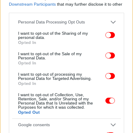
Downstream Participants
that may further disclose it to other
third parties.
Please note that this website/app uses one or more Google
Personal Data Processing Opt Outs
services and may gather and store information including but
not limited to your visit or usage behaviour. You may click to
I want to opt-out of the Sharing of my
personal data.
grant or deny consent to Google and its third-party tags to
Opted In
use your data for below specified purposes in below Google
consent section.
I want to opt-out of the Sale of my
Personal Data.
Opted In
I want to opt-out of processing my
Personal Data for Targeted Advertising.
Opted In
I want to opt-out of Collection, Use,
Retention, Sale, and/or Sharing of my
Personal Data that Is Unrelated with the
Purposes for which it was collected.
Opted Out
Google consents