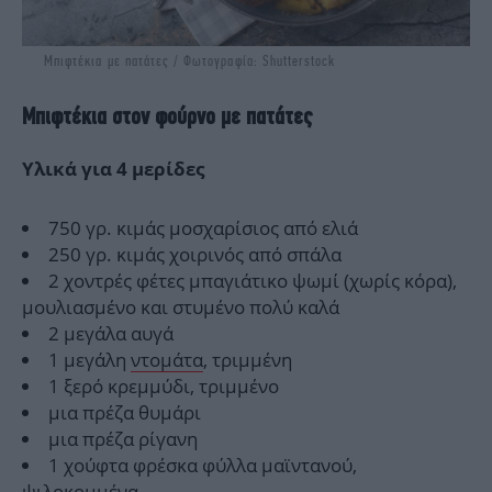
Μπιφτέκια με πατάτες / Φωτογραφία: Shutterstock
Μπιφτέκια στον φούρνο με πατάτες
Υλικά για 4 μερίδες
750 γρ. κιμάς μοσχαρίσιος από ελιά
250 γρ. κιμάς χοιρινός από σπάλα
2 χοντρές φέτες μπαγιάτικο ψωμί (χωρίς κόρα),
μουλιασμένο και στυμένο πολύ καλά
2 μεγάλα αυγά
1 μεγάλη
ντομάτα
, τριμμένη
1 ξερό κρεμμύδι, τριμμένο
μια πρέζα θυμάρι
μια πρέζα ρίγανη
1 χούφτα φρέσκα φύλλα μαϊντανού,
ψιλοκομμένα