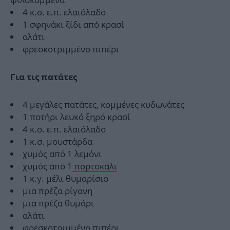
4 κ.σ. ε.π. ελαιόλαδο
1 σφηνάκι ξίδι από κρασί
αλάτι
φρεσκοτριμμένο πιπέρι
Για τις πατάτες
4 μεγάλες πατάτες, κομμένες κυδωνάτες
1 ποτήρι λευκό ξηρό κρασί
4 κ.σ. ε.π. ελαιόλαδο
1 κ.σ. μουστάρδα
χυμός από 1 λεμόνι
χυμός από 1
πορτοκάλι
1 κ.γ. μέλι θυμαρίσιο
μια πρέζα ρίγανη
μια πρέζα θυμάρι
αλάτι
φρεσκοτριμμένο πιπέρι