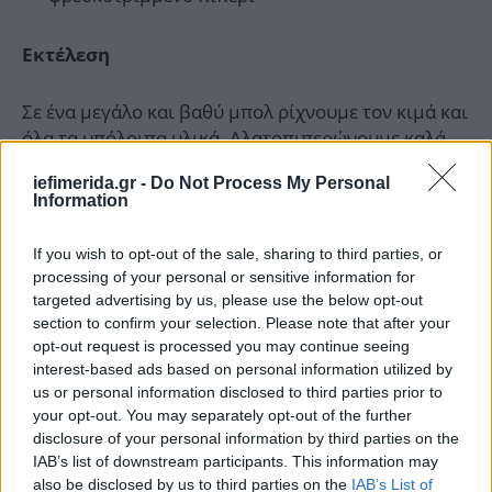
Εκτέλεση
Σε ένα μεγάλο και βαθύ μπολ ρίχνουμε τον κιμά και
όλα τα υπόλοιπα υλικά. Αλατοπιπερώνουμε καλά
και βρέχουμε τα χέρια μας με νερό. Ζυμώνουμε
iefimerida.gr -
Do Not Process My Personal
δυνατά για αρκετή ώρα ώστε να σπάσουν οι ίνες
Information
του
κιμά
και να ενωθούν καλά με τα υπόλοιπα
υλικά. Μόλις αφρατέψει το μείγμα, σκεπάζουμε το
If you wish to opt-out of the sale, sharing to third parties, or
μπολ και βάζουμε στο ψυγείο για 1 ώρα ώστε να
processing of your personal or sensitive information for
σφίξει και να ανταλλάξουν τα υλικά τα αρώματα και
targeted advertising by us, please use the below opt-out
τις γεύσεις τους. Λαδώνουμε λίγο τα χέρια μας και
section to confirm your selection. Please note that after your
πλάθουμε οκτώ μέτρια μπιφτέκια ίδιου πάχους.
opt-out request is processed you may continue seeing
interest-based ads based on personal information utilized by
us or personal information disclosed to third parties prior to
your opt-out. You may separately opt-out of the further
disclosure of your personal information by third parties on the
IAB’s list of downstream participants. This information may
also be disclosed by us to third parties on the
IAB’s List of