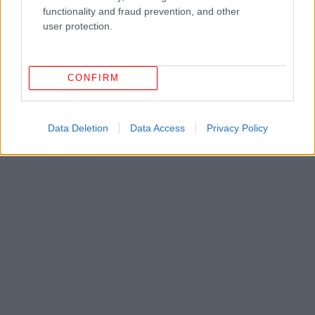
functionality and fraud prevention, and other
λεπτά. Ξεσκεπάζουμε το φαγητό και συνεχίζουμε το
user protection.
ψήσιμο για 15 λεπτά ακόμα μέχρι να ροδίσει καλά.
Σερβίρουμε ζεστό.
CONFIRM
Data Deletion
Data Access
Privacy Policy