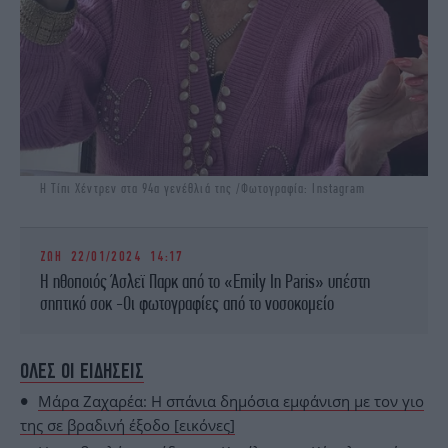
H Τίπι Χέντρεν στα 94α γενέθλιά της /Φωτογραφία: Instagram
ΖΩΗ
22/01/2024 14:17
Η ηθοποιός Άσλεϊ Παρκ από το «Emily In Paris» υπέστη
σηπτικό σοκ -Οι φωτογραφίες από το νοσοκομείο
ΟΛΕΣ ΟΙ ΕΙΔΗΣΕΙΣ
Μάρα Ζαχαρέα: Η σπάνια δημόσια εμφάνιση με τον γιο
της σε βραδινή έξοδο [εικόνες]