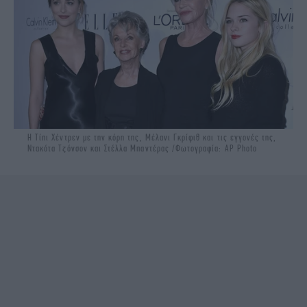
H Τίπι Χέντρεν με την κόρη της, Μέλανι Γκρίφιθ και τις εγγονές της,
Ντακότα Τζόνσον και Στέλλα Μπαντέρας /Φωτογραφία: AP Photo