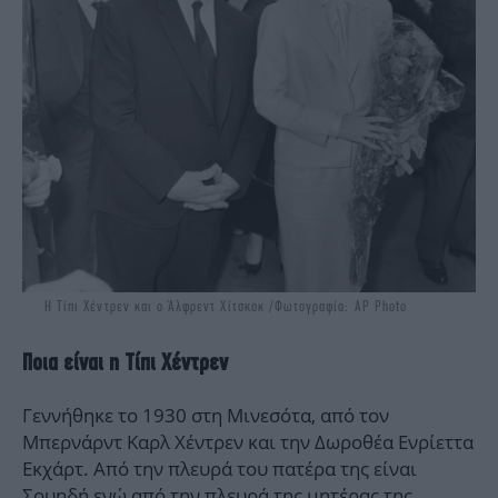
H Τίπι Χέντρεν και ο Άλφρεντ Χίτσκοκ /Φωτογραφία: AP Photo
Ποια είναι η Τίπι Χέντρεν
Γεννήθηκε το 1930 στη Μινεσότα, από τον
Μπερνάρντ Καρλ Χέντρεν και την Δωροθέα Ενρίεττα
Εκχάρτ. Από την πλευρά του πατέρα της είναι
Σουηδή ενώ από την πλευρά της μητέρας της