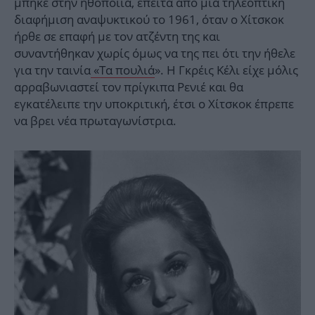
μπήκε στην ηθοποιία, έπειτα από μια τηλεοπτική
διαφήμιση αναψυκτικού το 1961, όταν ο Χίτσκοκ
ήρθε σε επαφή με τον ατζέντη της και
συναντήθηκαν χωρίς όμως να της πει ότι την ήθελε
για την ταινία
«Τα πουλιά
». Η Γκρέις Κέλι είχε μόλις
αρραβωνιαστεί τον πρίγκιπα Ρενιέ και θα
εγκατέλειπε την υποκριτική, έτσι ο Χίτσκοκ έπρεπε
να βρει νέα πρωταγωνίστρια.