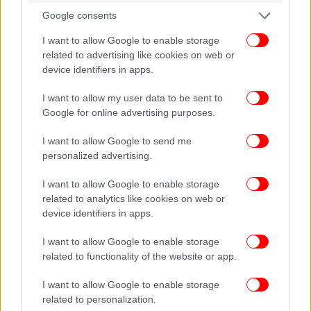
Google consents
I want to allow Google to enable storage
related to advertising like cookies on web or
device identifiers in apps.
I want to allow my user data to be sent to
Google for online advertising purposes.
I want to allow Google to send me
personalized advertising.
H Τίπι Χέντρεν με το λιοντάρι της /Φωτογραφία: The LIFE Picture
I want to allow Google to enable storage
Collection
related to analytics like cookies on web or
device identifiers in apps.
Μια άλλη απόφαση για την οποία έχει μετανιώσει,
είναι η περίφημη ταινία περιπέτειας του 1983,
I want to allow Google to enable storage
«Roar», την οποία χαρακτηρίζει ως «την πιο
related to functionality of the website or app.
επικίνδυνη ταινία που έγινε ποτέ». Σε αυτήν
I want to allow Google to enable storage
πρωταγωνιστούσε η ίδια η Χέντρεν και η τότε
related to personalization.
13χρονη κόρη της, καθώς και 150 άγρια ζώα, όπως