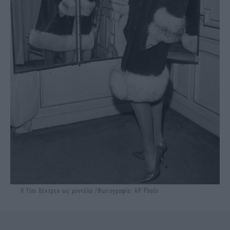
H Τίπι Χέντρεν ως μοντέλο /Φωτογραφία: AP Photo