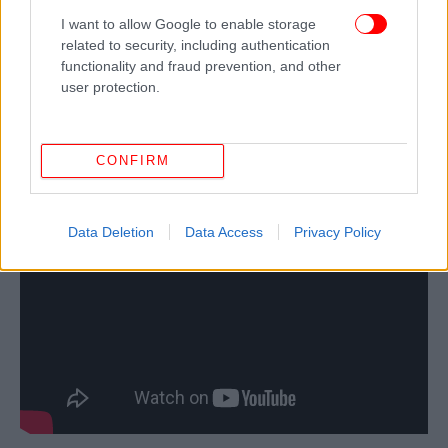
λιοντάρια, τίγρεις, ιαγουάροι, λεοπαρδάλεις,
I want to allow Google to enable storage
πάνθηρες, τσιτάχ, κούγκαρ και τιγρολέοντες από το
related to security, including authentication
δικό τους θηριοτροφείο κατοικίδιων ζώων. Στην
functionality and fraud prevention, and other
ταινία αναφέρεται ότι «Κανένα ζώο δεν
user protection.
τραυματίστηκε κατά τα γυρίσματα του Roar. Αλλά
70 μέλη του καστ και του συνεργείου,
τραυματίστηκαν».
CONFIRM
Data Deletion
Data Access
Privacy Policy