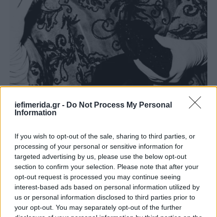
iefimerida.gr -
Do Not Process My Personal
H Τίπι Χέντρεν /Φωτογραφία: AP Photo
Information
Η αγάπη της Τίπι Χέντρεν για τα άγρια ζώα
If you wish to opt-out of the sale, sharing to third parties, or
processing of your personal or sensitive information for
Η
94χρονη πλέον Χέντρεν, είχε πάθος με τα
targeted advertising by us, please use the below opt-out
αιλουροειδή, που πολλές φορές μετατρεπόταν σε
section to confirm your selection. Please note that after your
εμμονή.
Αυτή η λατρεία της, την οδηγούσε σε
opt-out request is processed you may continue seeing
interest-based ads based on personal information utilized by
αποφάσεις, που αργότερα αναγνώρισε και η ίδια ότι
us or personal information disclosed to third parties prior to
ήταν «ηλίθιες».
your opt-out. You may separately opt-out of the further