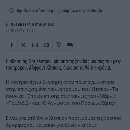
iBOOKS
ΖΩΔΙΑ
Πρόσθεσε το iefimerida.gr ως προτιμώμενη πηγή στη Google
OSCARS
THE OCEAN
MEDIA
ELAMEFORA
ΚΩΝΣΤΑΝΤΙΝΑ ΒΟΥΛΓΑΡΕΛΗ
23/01/2024 12:50
NEWSLETTER
Η ηθοποιός
Τίπι Χέντρεν
, μία από τις ξανθιές μούσες του μετρ
του τρόμου, Άλφρεντ Χίτσκοκ, έκλεισε τα 94 της χρόνια.
Η Χέντρεν έγινε διάσημη όταν πρωταγωνίστησε
στην επιτυχημένη ταινία τρόμου του Χίτσκοκ «Τα
πουλιά». Έπαιξε επίσης στις ταινίες του «Μάρνι»,
«Πουλιά 2» και «Ο Άγνωστος του Πασίφικ Χάιτς».
Είναι γνωστό ότι ο Χίτσκοκ προτιμούσε τις ξανθιές,
όμορφες και μοιραίες γυναίκες για τους