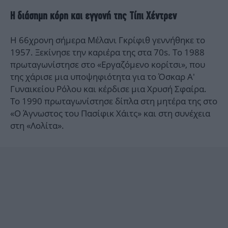
Η διάσημη κόρη και εγγονή της Τίπι Χέντρεν
Η 66χρονη σήμερα Μέλανι Γκρίφιθ γεννήθηκε το
1957. Ξεκίνησε την καριέρα της στα 70s. Το 1988
πρωταγωνίστησε στο «Εργαζόμενο κορίτσι», που
της χάρισε μια υποψηφιότητα για το Όσκαρ Α'
Γυναικείου Ρόλου και κέρδισε μια Χρυσή Σφαίρα.
Το 1990 πρωταγωνίστησε δίπλα στη μητέρα της στο
«Ο Άγνωστος του Πασίφικ Χάιτς» και στη συνέχεια
στη «Λολίτα».