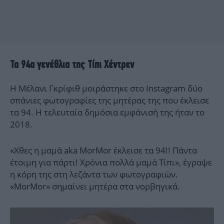
Τα 94α γενέθλια της Τίπι Χέντρεν
Η Μέλανι Γκρίφιθ μοιράστηκε στο Instagram δύο
σπάνιες φωτογραφίες της μητέρας της που έκλεισε
τα 94. Η τελευταία δημόσια εμφάνισή της ήταν το
2018.
«Χθες η μαμά aka MorMor έκλεισε τα 94!! Πάντα
έτοιμη για πάρτι! Χρόνια πολλά μαμά Τίπι», έγραψε
η κόρη της στη λεζάντα των φωτογραφιών.
«MorMor» σημαίνει μητέρα στα νορβηγικά.