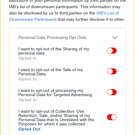
disclosure of your personal information by third parties on the
Μία από αυτές, ήταν να πάρει ως «κατοικίδιο» ένα
IAB’s list of downstream participants. This information may
λιοντάρι, σχεδόν 200 κιλών, τον Νιλ, στο σπίτι της,
also be disclosed by us to third parties on the
IAB’s List of
στο Μπέβερλι Χιλς.
Downstream Participants
that may further disclose it to other
third parties.
Please note that this website/app uses one or more Google
Personal Data Processing Opt Outs
services and may gather and store information including but
not limited to your visit or usage behaviour. You may click to
I want to opt-out of the Sharing of my
personal data.
grant or deny consent to Google and its third-party tags to
Opted In
use your data for below specified purposes in below Google
consent section.
I want to opt-out of the Sale of my
Personal Data.
Opted In
I want to opt-out of processing my
Personal Data for Targeted Advertising.
Opted In
I want to opt-out of Collection, Use,
Retention, Sale, and/or Sharing of my
Personal Data that Is Unrelated with the
Purposes for which it was collected.
Opted Out