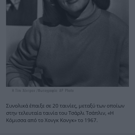
H Τίπι Χέντρεν /Φωτογραφία: AP Photo
Συνολικά έπαιξε σε 20 ταινίες, μεταξύ των οποίων
στην τελευταία ταινία του Τσάρλι Τσάπλιν, «Η
Κόμισσα από το Χονγκ Κονγκ» το 1967.