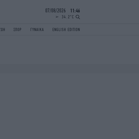
07/08/2026
11:46
34.2°C
ΖΩΗ
ΣΠΟΡ
ΓΥΝΑΙΚΑ
ENGLISH EDITION
ΕΛΛΑΔΑ
ΠΑΝΕΛΛΗΝΙΕΣ
ENGLISH EDITION
TRAVEL
ΟΛΥΜΠΙΑΚΟΙ ΑΓΩΝΕΣ
iAUTOKINITO
ΖΩΔΙΑ
ELAMEFORA