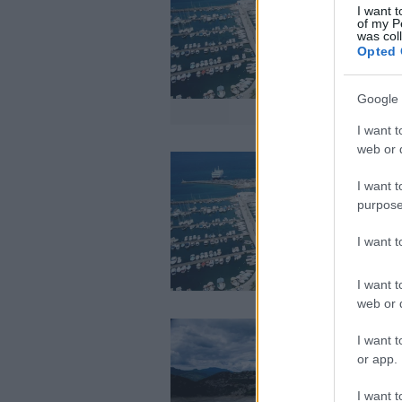
I want t
of my P
was col
Opted 
Google 
I want t
web or d
I want t
purpose
I want 
I want t
web or d
I want t
or app.
I want t