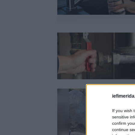
iefimerida
If you wish 
sensitive in
confirm you
continue se