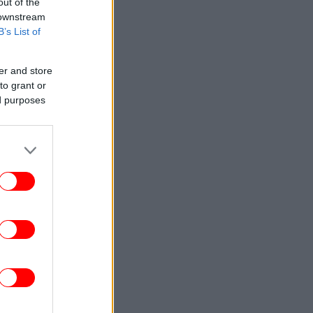
out of the
 downstream
B’s List of
er and store
to grant or
ed purposes