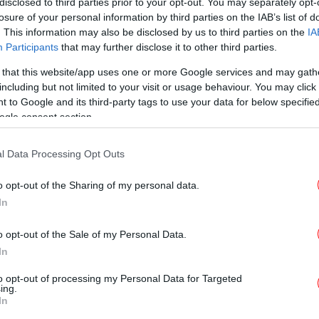
disclosed to third parties prior to your opt-out. You may separately opt-
losure of your personal information by third parties on the IAB’s list of
. This information may also be disclosed by us to third parties on the
IA
Participants
that may further disclose it to other third parties.
ΕΛΛΑΔΑ
18/03/2026 17:26
Τέλος στην ταλαιπωρία στην
 that this website/app uses one or more Google services and may gath
Αίγινα: Δευτέρα ή Τρίτη
including but not limited to your visit or usage behaviour. You may click 
 to Google and its third-party tags to use your data for below specifi
αποκαθίσταται η υδροδότηση
ogle consent section.
l Data Processing Opt Outs
ΕΛΛΑΔΑ
17/03/2026 09:27
Αίγινα: Πότε αναμένεται η
o opt-out of the Sharing of my personal data.
αποκατάσταση της υδροδότησης
In
-Προχωρούν οι εργασίες για τον
o opt-out of the Sale of my Personal Data.
αγωγό νερού
In
to opt-out of processing my Personal Data for Targeted
ing.
ΕΛΛΑΔΑ
11/02/2026 10:37
In
Αίγινα: Αγώνας δρόμου για να