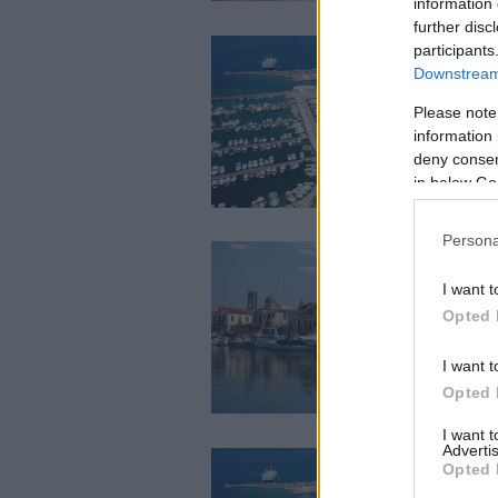
information 
further disc
participants
Downstream 
Please note
information 
deny consent
in below Go
Persona
I want t
Opted 
I want t
Opted 
I want 
Advertis
Opted 