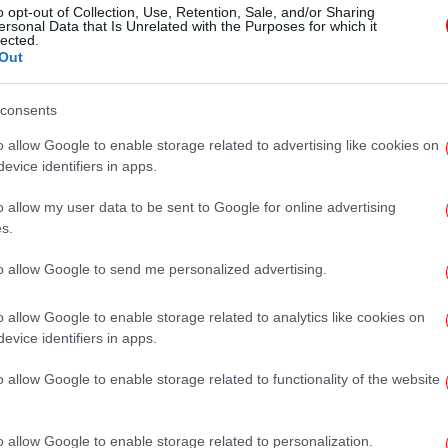
o opt-out of Collection, Use, Retention, Sale, and/or Sharing
επιστρέψει το νερό -Δύτες
ersonal Data that Is Unrelated with the Purposes for which it
lected.
επισκευάζουν τον αγωγό, ουρές
Out
για εμφιαλωμένα, μεταφορά με
πλοία-υδροφόρες
consents
o allow Google to enable storage related to advertising like cookies on
evice identifiers in apps.
ΕΛΛΑΔΑ
11/02/2026 10:30
Αίγινα: Σε 10-12 μέρες η
o allow my user data to be sent to Google for online advertising
αποκατάσταση λέει ο
s.
Αντιπεριφερειάρχης Νήσων για το
to allow Google to send me personalized advertising.
πρόβλημα με το νερό
o allow Google to enable storage related to analytics like cookies on
evice identifiers in apps.
ΕΛΛΑΔΑ
31/10/2025 13:11
o allow Google to enable storage related to functionality of the website
Λειψυδρία: Πώς οι ποταμοί
Κρικελιώτης και Καρπενησιώτης
o allow Google to enable storage related to personalization.
δίνουν παράταση... ζωής στην