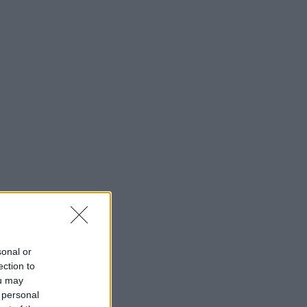
sonal or
ection to
ou may
 personal