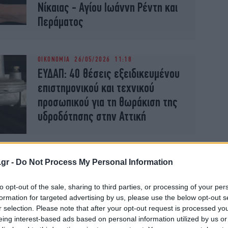
Νίκαιας - Αγίου Ιωάννη Ρέντη και
Περάματος
ΟΙΚΟΝΟΜΙΑ
26/05/2026 11:18
ΕΥΔΑΠ: 40 θέσεις εξειδικευμένου
επιστημονικού και τεχνικού
προσωπικού για τη θωράκιση της
υδροδότησης στην Αττική
ΕΛΛΑΔΑ
31/03/2026 23:55
.gr -
Do Not Process My Personal Information
Η Ίος ξαναζωντανεύει την
παραδοσιακή τεχνική των λίθινων
to opt-out of the sale, sharing to third parties, or processing of your per
αναβαθμών που αντέχουν στα
formation for targeted advertising by us, please use the below opt-out s
ακραία καιρικά φαινόμενα
r selection. Please note that after your opt-out request is processed y
eing interest-based ads based on personal information utilized by us or