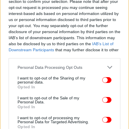
section to confirm your selection. Please note that after your
opt-out request is processed you may continue seeing
interest-based ads based on personal information utilized by
us or personal information disclosed to third parties prior to
your opt-out. You may separately opt-out of the further
disclosure of your personal information by third parties on the
IAB’s list of downstream participants. This information may
also be disclosed by us to third parties on the
IAB’s List of
Downstream Participants
that may further disclose it to other
third parties.
Please note that this website/app uses one or more Google
Personal Data Processing Opt Outs
Θα χρηματοδοτηθεί το έργο με Ευρωπαϊκούς
services and may gather and store information including but
πόρους και με ποιον τρόπο;
not limited to your visit or usage behaviour. You may click to
I want to opt-out of the Sharing of my
personal data.
Μπορεί να ενταχθεί το έργο στα επείγοντα του
grant or deny consent to Google and its third-party tags to
Opted In
use your data for below specified purposes in below Google
2025 από την Περιφέρεια Θεσσαλίας, δεδομένου
consent section.
ότι οι Περιφέρειες αναλαμβάνουν πρωταγωνιστικό
I want to opt-out of the Sale of my
Personal Data.
ρόλο στην επιχορήγηση των έργων;
Opted In
I want to opt-out of processing my
Personal Data for Targeted Advertising.
Opted In