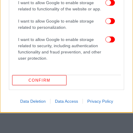
I want to allow Google to enable storage
related to functionality of the website or app.
Ακολουθήστε το
στο Google News
και μάθετε
I want to allow Google to enable storage
πρώτοι όλες τις ειδήσεις
related to personalization.
Δείτε όλες τις τελευταίες
Ειδήσεις
από την Ελλάδα και τον Κόσμο,
I want to allow Google to enable storage
στο
related to security, including authentication
functionality and fraud prevention, and other
user protection.
ΔΙΑΒΑΣΤΕ ΠΕΡΙΣΣΟΤΕΡΑ
ΓΙΏΡΓΟΣ ΑΥΤΙΆΣ
ΕΥΡΩΒΟΥΛΉ
ΕΥΡΩΒΟΥΛΕΥΤΉΣ
ΕΥΡΩΒΟΥΛΕΥΤΉΣ ΝΔ
ΕΕ
ΥΔΡΟΔΌΤΗΣΗ
ΜΑΓΝΗΣΊΑ
OCEAN
CONFIRM
Data Deletion
Data Access
Privacy Policy