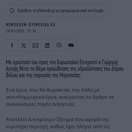
iBOOKS
ΖΩΔΙΑ
Πρόσθεσε το iefimerida.gr ως προτιμώμενη πηγή στη Google
OSCARS
THE OCEAN
MEDIA
ELAMEFORA
NEWSROOM IEFIMERIDA.GR
29/01/2025 17:10
NEWSLETTER
Με ερώτησή του προς την Ευρωπαϊκή Επιτροπή ο
Γιώργος
Αυτιάς
θέτει το θέμα προώθησης της υδροδότησης του Δήμου
Βόλου και της περιοχής της Μαγνησίας.
Ένα έργο, που θα θωρακίσει την πόλη με
αντιπλημμυρικά έργα, ανοίγοντας το δρόμο σε
ανανεώσιμες πηγές ενέργειας.
Αποτελεί ένα κρίσιμο ζήτημα που αφορά την
ευρύτερη περιοχή, καθώς έχει πληγεί από τις