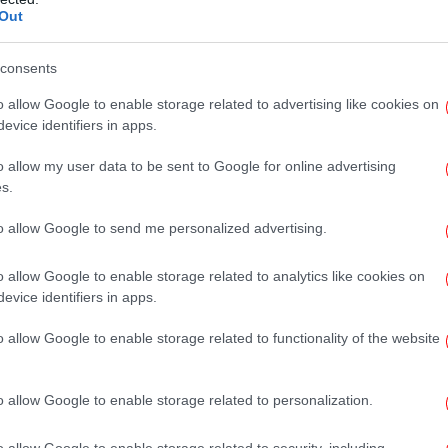
Out
Πέ
consents
η της Αίγινας με 90 παλέτες εμφιαλωμένο νερό
o allow Google to enable storage related to advertising like cookies on
evice identifiers in apps.
Ψυ
o allow my user data to be sent to Google for online advertising
τις
s.
to allow Google to send me personalized advertising.
o allow Google to enable storage related to analytics like cookies on
evice identifiers in apps.
o allow Google to enable storage related to functionality of the website
o allow Google to enable storage related to personalization.
o allow Google to enable storage related to security, including