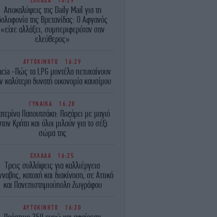
ΕΛΛΑΔΑ
16:29
Αποκαλύψεις της Daily Mail για τη
δολοφονία της Βρετανίδας: Ο Αφγανός
«είχε αλλάξει, συμπεριφερόταν σαν
ελεύθερος»
ΑΥΤΟΚΙΝΗΤΟ
16:29
acia -Πώς τα LPG μοντέλα πετυχαίνουν
ν καλύτερη δυνατή οικονομία καυσίμου
ΓΥΝΑΙΚΑ
16:28
ατερίνα Παπουτσάκη: Ποζάρει με μαγιό
στην Κρήτη και όλοι μιλούν για το σέξι
σώμα της
ΕΛΛΑΔΑ
16:25
Τρεις συλλήψεις για καλλιέργεια
νναβης, κατοχή και διακίνηση, σε Αττική
και Πανεπιστημιούπολη Ζωγράφου
ΑΥΤΟΚΙΝΗΤΟ
16:20