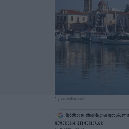
Αίγινα/shutterstock
Πρόσθεσε το iefimerida.gr ως προτιμώμενη π
NEWSROOM IEFIMERIDA.GR