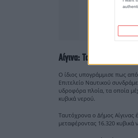
authenti
Αίγινα: Τα υδροφόρα πλο
Ο ίδιος υπογράμμισε πως από 
Επιτελείο Ναυτικού συνδράμε
υδροφόρα πλοία, τα οποία μέχ
κυβικά νερού.
Ταυτόχρονα ο Δήμος Αίγινας έ
μεταφέροντας 16.320 κυβικά ν