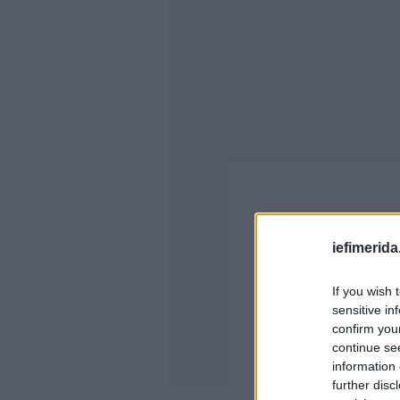
iefimerida
If you wish 
sensitive in
confirm you
continue se
information 
further disc