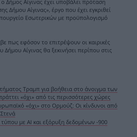
 ο Δήμος Αίγινας έχει υποβάλει πρόταση
Τσ
ς Δήμου Αίγινας», έργο που έχει εγκριθεί
το
Υπουργείο Εσωτερικών με προϋπολογισμό
Π
αβε πως εφόσον το επιτρέψουν οι καιρικές
 Δήμου Αίγινας θα ξεκινήσει περίπου στις
Στα
«μ
τήματος Τραμπ για βοήθεια στο άνοιγμα των
πράττει «όχι» από τις περισσότερες χώρες
ευρωπαϊκό «όχι» στο Ορμούζ: Οι κίνδυνοι από
-Σ
 Στενά
 τύπου με ΑΙ και εξόρυξη δεδομένων -900
Ο