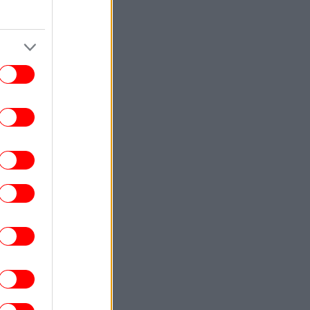
61 της
ΣΠΟΡ
15:23
νθος για τον Λιονέλ Μέσι: Έφυγε από τη
ζωή ο πατέρας του, Χόρχε
ΖΩΗ
15:20
χολογία: Οι άνθρωποι που ξαναβλέπουν
 ίδιες ταινίες για να νιώσουν παρηγοριά
έχουν δημιουργήσει ένα μικρό και
ασφαλές «καταφύγιο» μέσα στην
εβδομάδα τους
ΕΛΛΑΔΑ
15:20
Αυτός είναι ο νέος «Κηφισός» των 40
χιλιομέτρων που θα βάλει τέλος στο
μποτιλιάρισμα -Πού και πότε θα
κατασκευαστεί
ΕΛΛΑΔΑ
15:14
Προήχθη σε Αστυνόμο Α' η Κωνσταντία