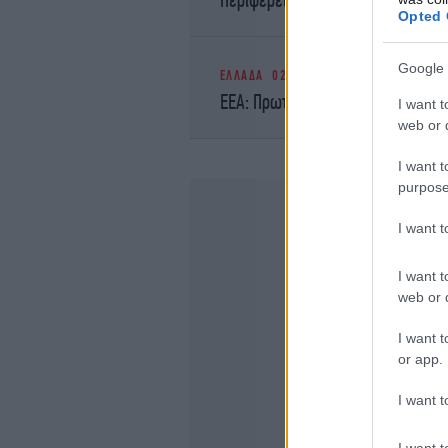
Opted 
Google 
ΕΛΛΑΔΑ
02/03/2026 16:21
ΕΕΑ: Πρωτοβουλία για την ενίσχυσ
I want t
web or d
I want t
purpose
I want 
I want t
web or d
I want t
or app.
I want t
I want t