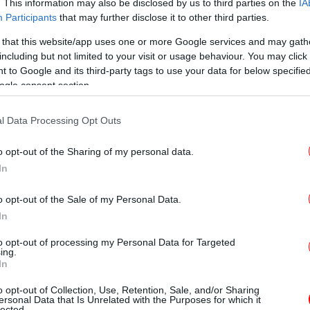
Η
. This information may also be disclosed by us to third parties on the
IA
Participants
that may further disclose it to other third parties.
φίστανται αστάθμητοι παράγοντες οι οποίοι
 that this website/app uses one or more Google services and may gath
, όπως οι καιρικές συνθήκες, οι
including but not limited to your visit or usage behaviour. You may click 
εωμετρική κατάσταση του αγωγού κ.ά.
 to Google and its third-party tags to use your data for below specifi
Σ
ogle consent section.
που δεν επέτρεψαν την εκτέλεση έργων λόγω
-
ών ήταν κατά τα διαστήματα από 12/2/2026
l Data Processing Opt Outs
26 έως 10/3/2026. Οι συνθήκες ήταν
o opt-out of the Sharing of my personal data.
 των εργασιών, αλλά κυρίως για την
πυ
In
o opt-out of the Sale of my Personal Data.
ΠΑ
άσεις του έργου που έχουν ολοκληρωθεί και
In
κ
έλιξη.
to opt-out of processing my Personal Data for Targeted
ing.
In
o opt-out of Collection, Use, Retention, Sale, and/or Sharing
Ins
ersonal Data that Is Unrelated with the Purposes for which it
ός υπεύθυνος για την ύδρευση της Αίγινας ο Δήμος»
lected.