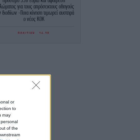
Πρόστιμο 350 ευρώ και αφαίρεση
λώματος για τους απρόσεκτους οδηγούς
 διοδίων -Ποια κίνηση τιμωρεί αυστηρά
ο νέος ΚΟΚ
ΠΟΛΙΤΙΚΗ
16:20
Τουρνάς: Απέναντι σε ακραία καιρικά
φαινόμενα δεν υπάρχουν περιθώρια
εφησυχασμού
ΖΩΗ
16:14
Παραμυθένιος γάμος για Κριστιάνο
ονάλντο και Τζορτζίνα Ροντρίγκεζ -Στο
νησί όπου μεγάλωσε ο CR7 η τελετή
ΣΠΟΡ
16:05
sonal or
Άρσεναλ, μεταγραφές: Φουντώνουν οι
ection to
ήμες για τον Κενάν Γιλντίζ -Πάνω από
ou may
100 εκ. ευρώ ζητάει η Γιουβέντους
 personal
out of the
ΕΛΛΑΔΑ
16:02
 downstream