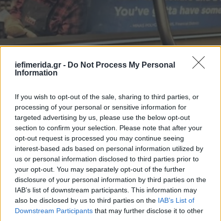
iefimerida.gr -
Do Not Process My Personal
STORIES
31/10/2015 10:43
Information
Ο τσαγκάρης από την Κρήτη που έγινε αφίσα στο
μετρό της Νέας Υόρκης [εικόνες]
If you wish to opt-out of the sale, sharing to third parties, or
processing of your personal or sensitive information for
targeted advertising by us, please use the below opt-out
section to confirm your selection. Please note that after your
opt-out request is processed you may continue seeing
interest-based ads based on personal information utilized by
us or personal information disclosed to third parties prior to
your opt-out. You may separately opt-out of the further
disclosure of your personal information by third parties on the
IAB’s list of downstream participants. This information may
also be disclosed by us to third parties on the
IAB’s List of
Downstream Participants
that may further disclose it to other