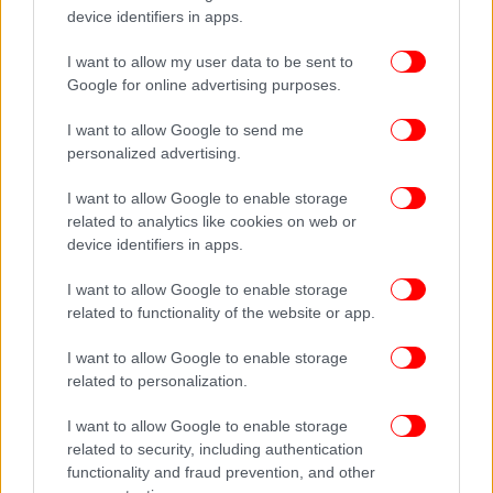
device identifiers in apps.
Ποιος είναι ο ομογενής Μάικ Αγγελιάδης που
πήρε το «φιλέτο» στο Αφάντου Ρόδου
I want to allow my user data to be sent to
-Ξεκίνησε τσαγκάρης στην Αμερική [εικόνες]
Google for online advertising purposes.
I want to allow Google to send me
personalized advertising.
I want to allow Google to enable storage
related to analytics like cookies on web or
device identifiers in apps.
I want to allow Google to enable storage
related to functionality of the website or app.
I want to allow Google to enable storage
related to personalization.
ΖΩΗ
28/04/2014 15:34
I want to allow Google to enable storage
Στο εργαστήριο του τσαγκάρη του Μοulin Rouge
related to security, including authentication
functionality and fraud prevention, and other
-Εκεί όπου κατασκευάζονται τα πιο θρυλικά