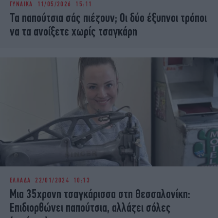
ΓΥΝΑΙΚΑ
11/05/2026 15:11
iBOOKS
ΖΩΔΙΑ
Τα παπούτσια σάς πιέζουν; Οι δύο έξυπνοι τρόποι
OSCARS
THE OCEAN
να τα ανοίξετε χωρίς τσαγκάρη
MEDIA
ELAMEFORA
NEWSLETTER
ΕΛΛΑΔΑ
22/01/2024 10:13
Μια 35χρονη τσαγκάρισσα στη Θεσσαλονίκη:
Επιδιορθώνει παπούτσια, αλλάζει σόλες