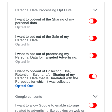
third parties.
Please note that this website/app uses one or more Google
Personal Data Processing Opt Outs
ΚΟΣΜΟΣ
18/05/2015 08:48
services and may gather and store information including but
Ο τσαγκάρης του Χόλιγουντ -Ο μάγος των
not limited to your visit or usage behaviour. You may click to
I want to opt-out of the Sharing of my
personal data.
grant or deny consent to Google and its third-party tags to
Louboutin και Jimmy Choo και η Ελληνίδα
Opted In
use your data for below specified purposes in below Google
σύζυγός του [εικόνες]
consent section.
I want to opt-out of the Sale of my
Personal Data.
Opted In
I want to opt-out of processing my
Personal Data for Targeted Advertising.
Opted In
I want to opt-out of Collection, Use,
Retention, Sale, and/or Sharing of my
Personal Data that Is Unrelated with the
Purposes for which it was collected.
Opted Out
Google consents
I want to allow Google to enable storage
related to advertising like cookies on web or
STORIES
10/09/2014 09:17