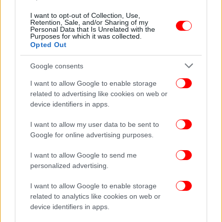
ΚΟΣΜΟΣ
15/08/2023 23:30
I want to opt-out of Collection, Use,
Μητέρα και κόρη ταξίδεψαν στο Διάστημα -Η
Retention, Sale, and/or Sharing of my
Personal Data that Is Unrelated with the
απόλυτη εμπειρία ζωής [βίντεο]
Purposes for which it was collected.
Opted Out
Google consents
I want to allow Google to enable storage
related to advertising like cookies on web or
device identifiers in apps.
I want to allow my user data to be sent to
Google for online advertising purposes.
I want to allow Google to send me
personalized advertising.
I want to allow Google to enable storage
ΤΕΧΝΟΛΟΓΙΑ
29/07/2023 08:59
related to analytics like cookies on web or
Έτσι είναι μέσα στο αεροπλάνο της Virgin
device identifiers in apps.
Galactic που μετέφερε τουρίστες στο Διάστημα