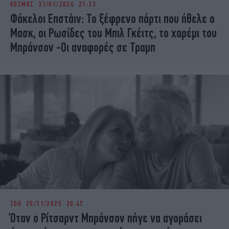
ΚΟΣΜΟΣ
31/01/2026 21:33
iBOOKS
ΖΩΔΙΑ
Φάκελοι Επστάιν: Το ξέφρενο πάρτι που ήθελε ο
OSCARS
THE OCEAN
Μασκ, οι Ρωσίδες του Μπιλ Γκέιτς, το χαρέμι του
MEDIA
ELAMEFORA
Μπράνσον -Οι αναφορές σε Τραμπ
NEWSLETTER
ΖΩΗ
25/11/2025 20:47
Όταν ο Ρίτσαρντ Μπράνσον πήγε να αγοράσει