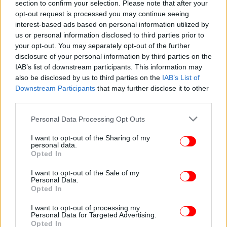
section to confirm your selection. Please note that after your
opt-out request is processed you may continue seeing
interest-based ads based on personal information utilized by
us or personal information disclosed to third parties prior to
ΖΩΗ
11/11/2023 19:02
your opt-out. You may separately opt-out of the further
Ο Ρίτσαρντ Μπράνσον ανοίγει για το κοινό το
disclosure of your personal information by third parties on the
ιδιωτικό του νησί-Πόσο κοστίζει η διαμονή στον
IAB’s list of downstream participants. This information may
also be disclosed by us to third parties on the
IAB’s List of
επίγειο παράδεισο
Downstream Participants
that may further disclose it to other
third parties.
Please note that this website/app uses one or more Google
Personal Data Processing Opt Outs
services and may gather and store information including but
not limited to your visit or usage behaviour. You may click to
I want to opt-out of the Sharing of my
personal data.
grant or deny consent to Google and its third-party tags to
Opted In
use your data for below specified purposes in below Google
consent section.
I want to opt-out of the Sale of my
Personal Data.
Opted In
I want to opt-out of processing my
Personal Data for Targeted Advertising.
Opted In