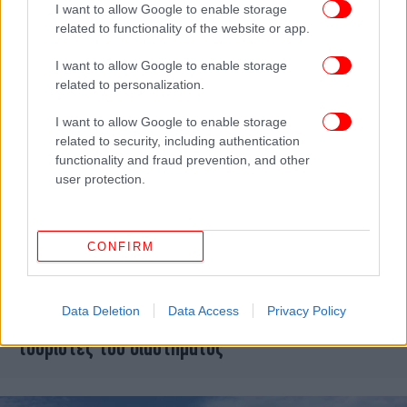
I want to allow Google to enable storage
related to functionality of the website or app.
I want to allow Google to enable storage
related to personalization.
I want to allow Google to enable storage
related to security, including authentication
functionality and fraud prevention, and other
user protection.
CONFIRM
ΚΟΣΜΟΣ
29/06/2023 21:56
Τα κατάφερε: Πρώτη εμπορική πτήση για τη
Data Deletion
Data Access
Privacy Policy
Virgin Galactic -Ανοίγει ο δρόμος για τους
τουρίστες του διαστήματος