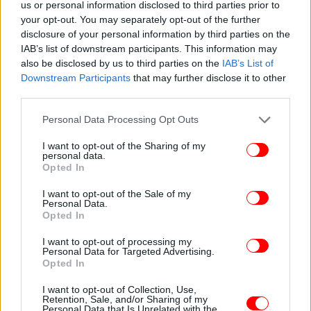
us or personal information disclosed to third parties prior to
τη νέα μου αγάπη, πρόσφερα το υψηλότερο ποσό
your opt-out. You may separately opt-out of the further
που μπορούσα να διαθέσω: 100.000 δολάρια.
disclosure of your personal information by third parties on the
Όπως μπορείτε να φανταστείτε, ο μεσίτης δεν
IAB’s list of downstream participants. This information may
εντυπωσιάστηκε και μας άφησε να βρούμε μόνοι
also be disclosed by us to third parties on the
IAB’s List of
μας τον δρόμο για το σπίτι».
Downstream Participants
that may further disclose it to other
third parties.
Please note that this website/app uses one or more Google
Personal Data Processing Opt Outs
services and may gather and store information including but
not limited to your visit or usage behaviour. You may click to
I want to opt-out of the Sharing of my
personal data.
grant or deny consent to Google and its third-party tags to
Opted In
use your data for below specified purposes in below Google
consent section.
I want to opt-out of the Sale of my
Personal Data.
Opted In
I want to opt-out of processing my
Personal Data for Targeted Advertising.
Opted In
I want to opt-out of Collection, Use,
Retention, Sale, and/or Sharing of my
Personal Data that Is Unrelated with the