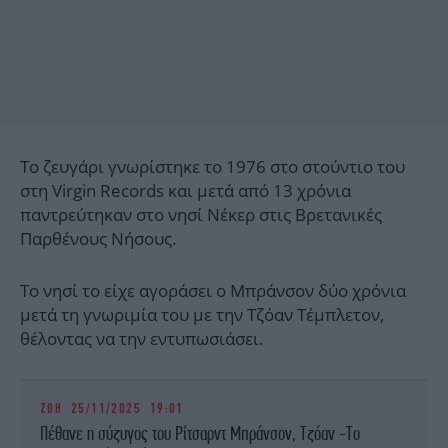
Το ζευγάρι γνωρίστηκε το 1976 στο στούντιο του
στη Virgin Records και μετά από 13 χρόνια
παντρεύτηκαν στο νησί Νέκερ στις Βρετανικές
Παρθένους Νήσους.
Το νησί το είχε αγοράσει ο Μπράνσον δύο χρόνια
μετά τη γνωριμία του με την Τζόαν Τέμπλετον,
θέλοντας να την εντυπωσιάσει.
ΖΩΗ
25/11/2025 19:01
Πέθανε η σύζυγος του Ρίτσαρντ Μπράνσον, Τζόαν -Το