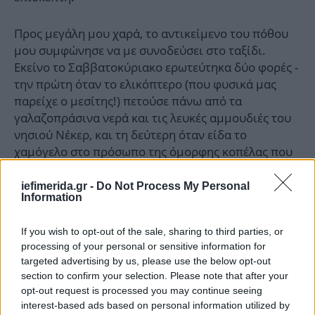
Προς μεγάλη μου χαρά, το αντικείμενο του πόθου
μου συμφώνησε να με συνοδεύσει στο ταξίδι.
Εκείνο το Σαββατοκύριακο ερωτεύτηκα δύο φορές -
την πρώτη όταν το ελικόπτερο (που φυσικά μας
παρείχε ο μεσίτης!) πετούσε πάνω από τα
γαλαζοπράσινα νερά και τις λευκές αμμουδιές του
νησιού Νέκερ, και τη δεύτερη όταν είδα το
χαμόγελο στο πρόσωπο της όμορφης κοπέλας που
καθόταν δίπλα μου κατά τη διάρκεια του ταξιδιού.
Μαζί περιπλανηθήκαμε στο νησί και ονειρευτήκαμε
iefimerida.gr -
Do Not Process My Personal
Information
σχέδια για να το μετατρέψουμε σε καταφύγιο για
μουσικούς.
If you wish to opt-out of the sale, sharing to third parties, or
processing of your personal or sensitive information for
Αυτά τα όνειρα γρήγορα καταστράφηκαν όταν ο
targeted advertising by us, please use the below opt-out
μεσίτης μας ανακοίνωσε την τιμή με ''έκπτωση'' των
section to confirm your selection. Please note that after your
6 εκατομμυρίων δολαρίων. Γοητευμένος από τον
opt-out request is processed you may continue seeing
παρθένο παράδεισο και θέλοντας να εντυπωσιάσω
interest-based ads based on personal information utilized by