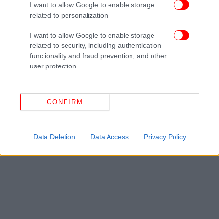
I want to allow Google to enable storage
related to personalization.
Και κάπως έτσι το νησί Νέκερ βρέθηκε στην κατοχή
του και αποτέλεσε μέρος σημαντικών
I want to allow Google to enable storage
οικογενειακών στιγμών, καθώς όχι μόνο
related to security, including authentication
παντρεύτηκε εκεί την Τζόαν, αλλά είδε και τα παιδιά
functionality and fraud prevention, and other
user protection.
του να ενώνονται με τα δεσμά του γάμου χρόνια
αργότερα.
CONFIRM
Data Deletion
Data Access
Privacy Policy