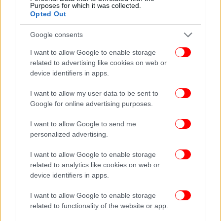
Purposes for which it was collected.
Opted Out
Google consents
I want to allow Google to enable storage
related to advertising like cookies on web or
device identifiers in apps.
I want to allow my user data to be sent to
Google for online advertising purposes.
I want to allow Google to send me
personalized advertising.
I want to allow Google to enable storage
related to analytics like cookies on web or
Περίπου έναν χρόνο αργότερα, έγραφε ο
device identifiers in apps.
Μπράνσον, ενημερώθηκε ότι κανείς άλλος δεν είχε
κάνει προσφορά για το νησί. Συμφώνησε να
I want to allow Google to enable storage
πληρώσει 180.000 δολάρια για το νησί, με την
related to functionality of the website or app.
προϋπόθεση ότι θα έχτιζε ένα θέρετρο εκεί.