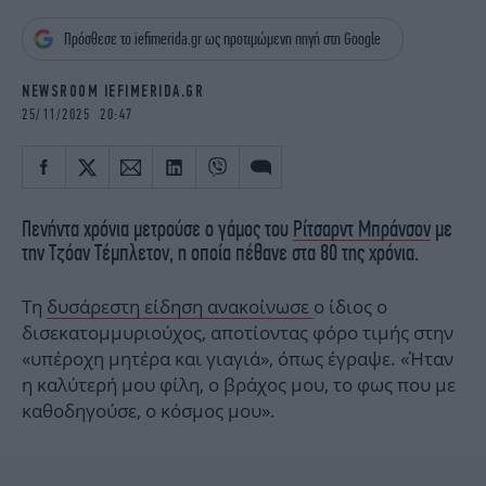
iBOOKS
ΖΩΔΙΑ
Πρόσθεσε το iefimerida.gr ως προτιμώμενη πηγή στη Google
OSCARS
THE OCEAN
MEDIA
ELAMEFORA
NEWSROOM IEFIMERIDA.GR
25/11/2025 20:47
NEWSLETTER
Πενήντα χρόνια μετρούσε ο γάμος του
Ρίτσαρντ Μπράνσον
με
την Τζόαν Τέμπλετον, η οποία πέθανε στα 80 της χρόνια.
Τη
δυσάρεστη είδηση ανακοίνωσε
ο ίδιος ο
δισεκατομμυριούχος, αποτίοντας φόρο τιμής στην
«υπέροχη μητέρα και γιαγιά», όπως έγραψε. «Ήταν
η καλύτερή μου φίλη, ο βράχος μου, το φως που με
καθοδηγούσε, ο κόσμος μου».