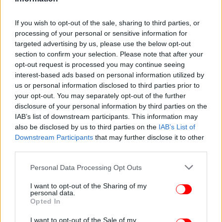
If you wish to opt-out of the sale, sharing to third parties, or
processing of your personal or sensitive information for
targeted advertising by us, please use the below opt-out
section to confirm your selection. Please note that after your
opt-out request is processed you may continue seeing
interest-based ads based on personal information utilized by
us or personal information disclosed to third parties prior to
your opt-out. You may separately opt-out of the further
disclosure of your personal information by third parties on the
IAB’s list of downstream participants. This information may
also be disclosed by us to third parties on the
IAB’s List of
«Όταν έμαθα για ένα όμορφο νησί στις Βρετανικές
Downstream Participants
that may further disclose it to other
Παρθένες Νήσους που ήταν προς πώληση,
third parties.
τηλεφώνησα στους πωλητές για να ρωτήσω.
Please note that this website/app uses one or more Google
Personal Data Processing Opt Outs
Ήμασταν ακόμα στα πρώτα στάδια της Virgin
services and may gather and store information including but
Records και σίγουρα δεν είχα τα χρήματα για να το
not limited to your visit or usage behaviour. You may click to
I want to opt-out of the Sharing of my
personal data.
αγοράσω - αλλά πες το αυτό σε έναν τρελό
grant or deny consent to Google and its third-party tags to
Opted In
use your data for below specified purposes in below Google
ερωτευμένο!», έγραψε στο μπλογκ του.
consent section.
I want to opt-out of the Sale of my