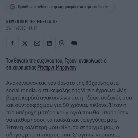
iBOOKS
ΖΩΔΙΑ
Πρόσθεσε το iefimerida.gr ως προτιμώμενη πηγή στη Google
OSCARS
THE OCEAN
MEDIA
ELAMEFORA
NEWSROOM IEFIMERIDA.GR
25/11/2025 19:01
NEWSLETTER
Τον θάνατο της συζύγου του, Τζόαν, ανακοίνωσε ο
επιχειρηματίας
Ρίτσαρντ Μπράνσον
.
Ανακοινώνοντας τον θάνατο της 80χρονης στα
social media, ο επικεφαλής της Virgin έγραψε: «Με
βαριά καρδιά ανακοινώνω ότι η Τζόαν, σύζυγός μου
και σύντροφός μου για 50 χρόνια, πέθανε. Ήταν η
πιο υπέροχη μητέρα και γιαγιά που θα μπορούσαν
να επιθυμήσουν τα παιδιά και τα εγγόνια μας.
Ήταν η καλύτερή μου φίλη, το στήριγμά μου, ο
οδηγός μου, ο κόσμος μου. Σ' αγαπώ για πάντα,