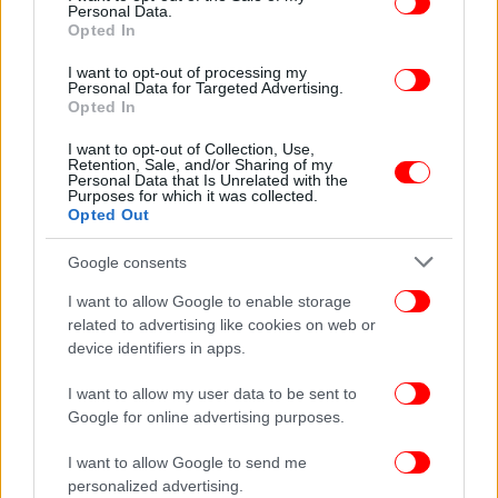
Personal Data.
Ο μεσίτης πρότεινε στον Μπράνσον να επισκεφτεί
Opted In
το νησί και, όπως είπε, «ήταν η δεύτερη φορά που
I want to opt-out of processing my
έζησα τον έρωτα με την πρώτη ματιά».
Personal Data for Targeted Advertising.
Opted In
Αν και η αρχική του προσφορά απορρίφθηκε, ο
I want to opt-out of Collection, Use,
Branson αγόρασε το νησί για 180.000 δολάρια και
Retention, Sale, and/or Sharing of my
Personal Data that Is Unrelated with the
ζει εκεί μέχρι σήμερα.
Purposes for which it was collected.
Opted Out
Google consents
I want to allow Google to enable storage
related to advertising like cookies on web or
device identifiers in apps.
I want to allow my user data to be sent to
Google for online advertising purposes.
I want to allow Google to send me
personalized advertising.