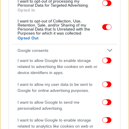
I want to opt-out of processing my
Personal Data for Targeted Advertising.
ΚΟΣΜΟΣ
25/06/2026 16:00
Opted In
Σχεδόν ένας στους τέσσερις Ευρωπαίους
ψηφίζει πλέον ακροδεξιά κόμματα –Η άνοδος
I want to opt-out of Collection, Use,
Retention, Sale, and/or Sharing of my
που αλλάζει τον πολιτικό χάρτη
Personal Data that Is Unrelated with the
Purposes for which it was collected.
Opted Out
Google consents
I want to allow Google to enable storage
related to advertising like cookies on web or
device identifiers in apps.
I want to allow my user data to be sent to
Google for online advertising purposes.
I want to allow Google to send me
personalized advertising.
ΚΟΣΜΟΣ
16/06/2026 18:21
I want to allow Google to enable storage
«Σαρώνει» στις δημοσκοπήσεις η ακροδεξιά
related to analytics like cookies on web or