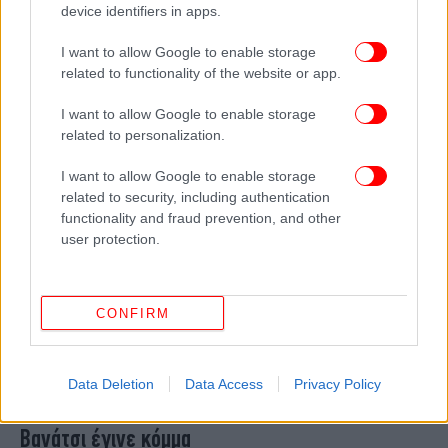
device identifiers in apps.
στην Γερμανία – Στα «τάρταρα» οι
Χριστιανοδημοκράτες
I want to allow Google to enable storage
related to functionality of the website or app.
I want to allow Google to enable storage
related to personalization.
I want to allow Google to enable storage
related to security, including authentication
functionality and fraud prevention, and other
user protection.
CONFIRM
ΚΟΣΜΟΣ
14/06/2026 17:57
Ιταλία: Ένας εθνικιστής απειλεί τη δεξιά
Data Deletion
Data Access
Privacy Policy
συμμαχία της Μελόνι -Το «Εθνικό Μέλλον» του
Βανάτσι έγινε κόμμα