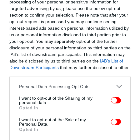
processing of your personal or sensitive information for
targeted advertising by us, please use the below opt-out
section to confirm your selection. Please note that after your
opt-out request is processed you may continue seeing
ΚΟΣΜΟΣ
29/06/2026 20:38
interest-based ads based on personal information utilized by
Ευρωβουλευτές ζητούν έρευνα σε βάρος της
us or personal information disclosed to third parties prior to
ακροδεξιάς «Ευρώπης των Κυρίαρχων Εθνών»
your opt-out. You may separately opt-out of the further
disclosure of your personal information by third parties on the
για παραβίαση των αρχών της ΕΕ
IAB’s list of downstream participants. This information may
also be disclosed by us to third parties on the
IAB’s List of
Downstream Participants
that may further disclose it to other
third parties.
Please note that this website/app uses one or more Google
Personal Data Processing Opt Outs
services and may gather and store information including but
not limited to your visit or usage behaviour. You may click to
I want to opt-out of the Sharing of my
personal data.
grant or deny consent to Google and its third-party tags to
Opted In
use your data for below specified purposes in below Google
consent section.
I want to opt-out of the Sale of my
Personal Data.
Opted In