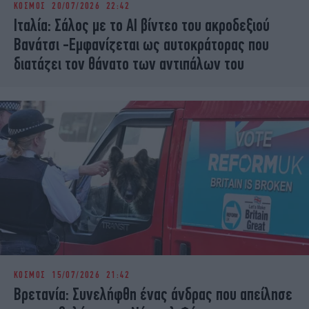
ΚΟΣΜΟΣ
20/07/2026 22:42
iBOOKS
ΖΩΔΙΑ
Ιταλία: Σάλος με το AI βίντεο του ακροδεξιού
OSCARS
THE OCEAN
Βανάτσι -Εμφανίζεται ως αυτοκράτορας που
MEDIA
ELAMEFORA
διατάζει τον θάνατο των αντιπάλων του
NEWSLETTER
ΚΟΣΜΟΣ
15/07/2026 21:42
Βρετανία: Συνελήφθη ένας άνδρας που απείλησε