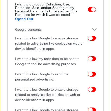
και πάλι «σε λειτουργία» - Είχε δεχθεί επίθεση
I want to opt-out of Collection, Use,
Retention, Sale, and/or Sharing of my
με drone
Personal Data that Is Unrelated with the
Purposes for which it was collected.
Opted Out
Google consents
I want to allow Google to enable storage
related to advertising like cookies on web or
device identifiers in apps.
I want to allow my user data to be sent to
Google for online advertising purposes.
I want to allow Google to send me
personalized advertising.
ΚΟΣΜΟΣ
08/04/2026 16:46
I want to allow Google to enable storage
Χτυπήθηκε από drone αγωγός της Σαουδικής
related to analytics like cookies on web or
device identifiers in apps.
Αραβίας που μεταφέρει πετρέλαιο από τον Κόλπο
στη δύση
I want to allow Google to enable storage