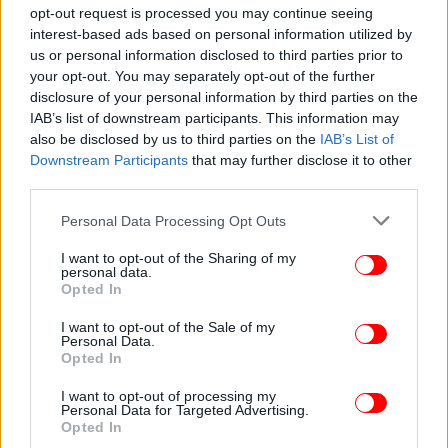
opt-out request is processed you may continue seeing
ΕΛΛΑΔΑ
20/04/2026 11:27
interest-based ads based on personal information utilized by
Θεσσαλονίκη: Υποχώρησε τοιχίο αντιστήριξης
us or personal information disclosed to third parties prior to
και αυτοκίνητο έπεσε στο κενό [βίντεο και
your opt-out. You may separately opt-out of the further
disclosure of your personal information by third parties on the
εικόνες]
IAB’s list of downstream participants. This information may
also be disclosed by us to third parties on the
IAB’s List of
Downstream Participants
that may further disclose it to other
third parties.
Please note that this website/app uses one or more Google
Personal Data Processing Opt Outs
services and may gather and store information including but
not limited to your visit or usage behaviour. You may click to
I want to opt-out of the Sharing of my
personal data.
grant or deny consent to Google and its third-party tags to
Opted In
use your data for below specified purposes in below Google
consent section.
I want to opt-out of the Sale of my
Personal Data.
Opted In
I want to opt-out of processing my
Personal Data for Targeted Advertising.
ΚΟΣΜΟΣ
12/04/2026 15:30
Opted In
Σαουδική Αραβία: Ο αγωγός «Petroline» είναι