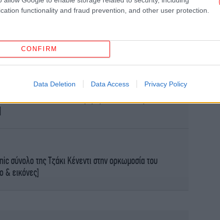
Ο 
μ
cation functionality and fraud prevention, and other user protection.
CONFIRM
Data Deletion
Data Access
Privacy Policy
ικό της Τζάκι Κένεντι -Το φόρεμα που την έχρισε
]
-Το
nic σύνολο της Τζάκι Κένεντι στην ορκωμοσία του
ο & εικόνες]