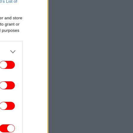
STORIES
22:01
B’s List of
αΐνη, ντίσκο και σεξ: μια νύχτα στο Fire
Island της δεκαετίας του '70, στην πιο
«καυτή» παραλία του κόσμου
er and store
to grant or
ed purposes
ΚΟΣΜΟΣ
21:48
Θρίλερ στη Νορβηγία με μυστηριώδεις
νάτους ταράνδων στο Σβάλμπαρντ -«Οι
κτηνίατροι αναζητούν τα αίτια»
ΣΠΟΡ
21:38
άμπης Κωστούλας και Στέφανος Τζίμας
ιξαν ποδόσφαιρο στην άμμο με μικρούς
φίλους της Μπράιτον! [βίντεο]
ΖΩΗ
21:33
λία Κωστοπούλου: Το κόκκινο μαγιό και
ποικιλία ζυμαρικών -Νέες φωτογραφίες
από τις διακοπές στο Κάπρι
ΕΛΛΑΔΑ
21:16