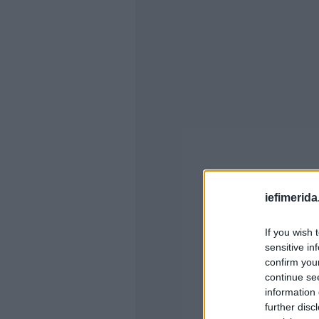
iefimerida
If you wish 
sensitive in
confirm you
continue se
information 
further disc