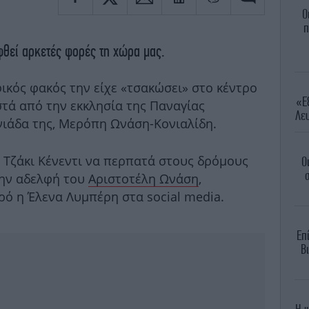
Ο
π
φθεί αρκετές φορές τη χώρα μας.
ικός φακός την είχε «τσακώσει» στο κέντρο
«Εξ
στά από την εκκλησία της Παναγίας
Λευ
υνιάδα της, Μερόπη Ωνάση-Κονιαλίδη.
ν Τζάκι Κένεντι να περπατά στους δρόμους
Ο
σ
την αδελφή του
Αριστοτέλη Ωνάση
,
ρό η Έλενα Λυμπέρη στα social media.
Επ
Βι