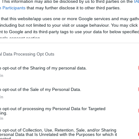
. This information may also be disclosed by us to third parties on the
IA
Κοκ
Participants
that may further disclose it to other third parties.
 that this website/app uses one or more Google services and may gath
including but not limited to your visit or usage behaviour. You may click 
να κάνει βόλτα στην Αθήνα:
 to Google and its third-party tags to use your data for below specifi
ogle consent section.
θα
βήχτηκε το 1969, στο κέντρο της Αθήνας,
l Data Processing Opt Outs
Η Τζάκι Κένεντι, σύμβολο της διαχρονικής
σει ένα φόρεμα σε Α γραμμή με ασορτί
o opt-out of the Sharing of my personal data.
ούτσια με χρυσή αγκράφα.
Μπ
In
έπα
ΗΠΑ
παντρεύτηκε τον Έλληνα κροίσο
o opt-out of the Sale of my Personal Data.
ιο του 1968, στον Σκορπιό. Εκείνη ήταν 39
In
πωσιακό δαντελένιο νυφικό της Τζάκι Κένεντι
Αμα
to opt-out of processing my Personal Data for Targeted
η 
άδες γυναίκες.
ing.
In
o opt-out of Collection, Use, Retention, Sale, and/or Sharing
ersonal Data that Is Unrelated with the Purposes for which it
lected.