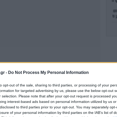
Η ψ
απ
τι
ya
δ
στ
Σύ
υπή
.gr -
Do Not Process My Personal Information
to opt-out of the sale, sharing to third parties, or processing of your per
formation for targeted advertising by us, please use the below opt-out s
r selection. Please note that after your opt-out request is processed y
α
eing interest-based ads based on personal information utilized by us or
ζω
disclosed to third parties prior to your opt-out. You may separately opt-
losure of your personal information by third parties on the IAB’s list of