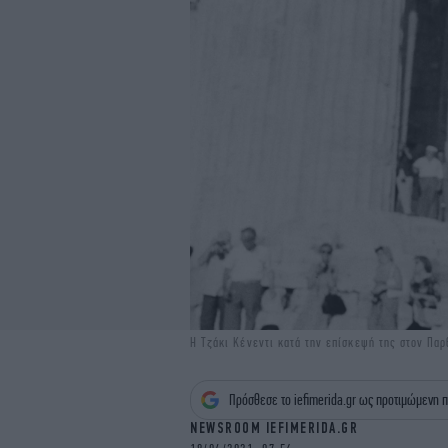
Η Τζάκι Κένεντι κατά την επίσκεψή της στον Πα
Πρόσθεσε το iefimerida.gr ως προτιμώμενη π
NEWSROOM IEFIMERIDA.GR