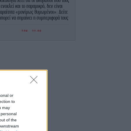
υχολογία λέει ότι οι άνθρωποι που τους
ενοχλεί και το παραμικρό, δεν είναι
αραίτητα «μονίμως θυμωμένοι»: Δείτε
 μπορεί να σημαίνει η συμπεριφορά τους
ΖΩΗ
22:09
Λαμπερό πάρτι στην Κέρκυρα σε mega
cht 450 εκατομμυρίων -Οικοδεσπότης ο
ισεκατομμυριούχος, πρέσβης των ΗΠΑ
ην Ιταλία, Τίλμαν Φερτίτα, ποιοι πήγαν
ΕΛΛΑΔΑ
22:05
γκρουση ελικοπτέρων στην Ψάθα: «Δεν
ρχε οπτική επαφή» -Τι φέρεται να είπε
ο Έλληνας χειριστής του δεύτερου Bell
sonal or
STORIES
22:04
ection to
«Το γλέντι είναι μια οργανωμένη
ou may
νταρσία»: πώς εξελίχθηκε η νυχτερινή
 personal
ή στους αιώνες - Μια ιστορικός απαντά
out of the
 downstream