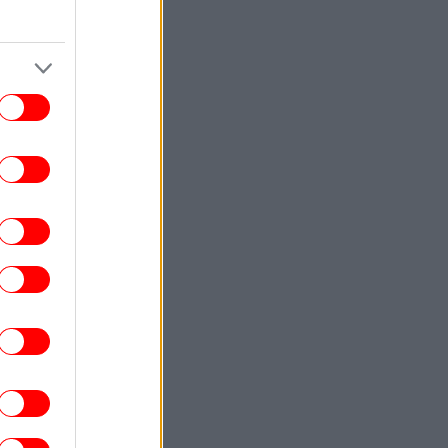
Εύβοια: Πέθανε ο 37χρονος
τοσικλετιστής που είχε τραυματιστεί σε
τροχαίο με αγριογούρουνο
ΕΛΛΑΔΑ
21:13
Οριοθετήθηκε η φωτιά στην Κρήνη
Φαρσάλων -Στο σημείο παραμένουν
ισχυρές δυνάμεις της πυροσβεστικής
ΖΩΗ
21:10
ποκαλυπτικός Λάκης Γαβαλάς ανήμερα
ν γενεθλίων του: «Είναι οι κυρίες που
με οχυρώνουν και με προστατεύουν»
ΕΛΛΑΔΑ
21:08
 κλίμα συγκίνησης το τελευταίο «αντίο»
τον Αριστοτέλη Δαμίγο, τον πιλότο που
κοτώθηκε στη σύγκρουση ελικοπτέρων
στην Ψάθα
ΓΥΝΑΙΚΑ
21:00