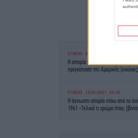
authenti
STORIES
03/01/2021 11:04
Η ιστορία πίσω από το θρυλικό νυφ
πριγκίπισσα της Αμερικής [εικόνες
STORIES
23/01/2021 09:35
Η άγνωστη ιστορία πίσω από το ico
1961 -Τελικά τι χρώμα ήταν; [βίντε