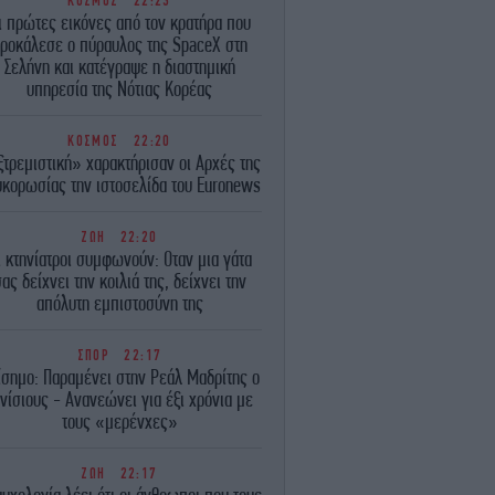
ΚΟΣΜΟΣ
22:23
ι πρώτες εικόνες από τον κρατήρα που
ροκάλεσε ο πύραυλος της SpaceX στη
Σελήνη και κατέγραψε η διαστημική
υπηρεσία της Νότιας Κορέας
ΚΟΣΜΟΣ
22:20
τρεμιστική» χαρακτήρισαν οι Αρχές της
κορωσίας την ιστοσελίδα του Euronews
ΖΩΗ
22:20
ι κτηνίατροι συμφωνούν: Οταν μια γάτα
ας δείχνει την κοιλιά της, δείχνει την
απόλυτη εμπιστοσύνη της
ΣΠΟΡ
22:17
ίσημο: Παραμένει στην Ρεάλ Μαδρίτης ο
νίσιους - Ανανεώνει για έξι χρόνια με
τους «μερένχες»
ΖΩΗ
22:17