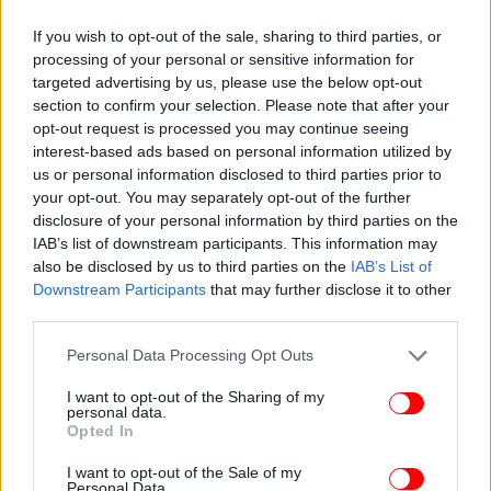
If you wish to opt-out of the sale, sharing to third parties, or
processing of your personal or sensitive information for
targeted advertising by us, please use the below opt-out
section to confirm your selection. Please note that after your
opt-out request is processed you may continue seeing
interest-based ads based on personal information utilized by
us or personal information disclosed to third parties prior to
your opt-out. You may separately opt-out of the further
disclosure of your personal information by third parties on the
IAB’s list of downstream participants. This information may
Το μόνο που απομένει είναι το ταξίδι του
also be disclosed by us to third parties on the
IAB’s List of
Βραζιλιάνου στο Λονδίνο, ώστε να περάσει τις
Downstream Participants
that may further disclose it to other
ιατρικές του εξετάσεις και να ανακοινωθεί και
third parties.
επίσημα από τους «κόκκινους διαβόλους».
Please note that this website/app uses one or more Google
Personal Data Processing Opt Outs
services and may gather and store information including but
Το βιογραφικό του Έντερον
not limited to your visit or usage behaviour. You may click to
I want to opt-out of the Sharing of my
personal data.
grant or deny consent to Google and its third-party tags to
Opted In
use your data for below specified purposes in below Google
Ο Έντερσον ξεκίνησε την καριέρα του στο
consent section.
I want to opt-out of the Sale of my
βραζιλιάνικο ποδόσφαιρο, αγωνιζόμενος στις
Personal Data.