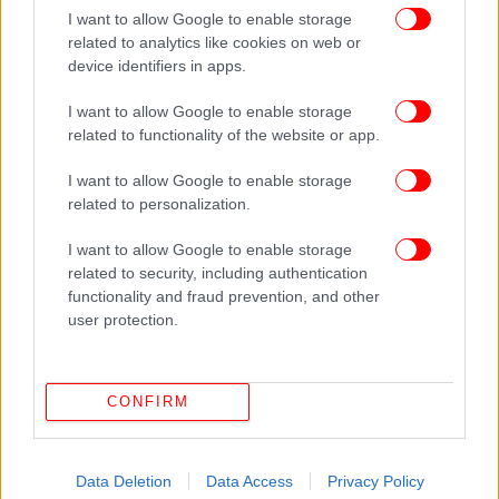
I want to allow Google to enable storage
Ο Γιαγιά Τουρέ ετοιμάζεται για την παρθενική του
related to analytics like cookies on web or
δουλειά ως πρώτος προπονητής και ονειρεύεται
device identifiers in apps.
πρόκριση στο Champions League με παίκτη τον Σπόραρ!
Μουντιάλ 2026: Δικαστική έρευνα σχετικά με την
I want to allow Google to enable storage
διανομή εισιτηρίων από την FIFA
related to functionality of the website or app.
I want to allow Google to enable storage
related to personalization.
I want to allow Google to enable storage
related to security, including authentication
functionality and fraud prevention, and other
user protection.
CONFIRM
Data Deletion
Data Access
Privacy Policy