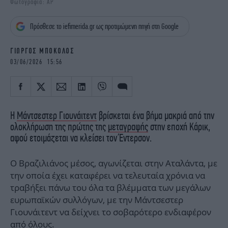
Φωτογραφία: AP
iBOOKS
ΖΩΔΙΑ
OSCARS
THE OCEAN
Πρόσθεσε το iefimerida.gr ως προτιμώμενη πηγή στη Google
MEDIA
ELAMEFORA
ΓΙΩΡΓΟΣ ΜΠΟΚΟΛΟΣ
NEWSLETTER
03/06/2026 15:56
Η
Μάντσεστερ Γιουνάιτεντ
βρίσκεται ένα βήμα μακριά από την
ολοκλήρωση της πρώτης της
μεταγραφής
στην εποχή Κάρικ,
αφού ετοιμάζεται να κλείσει τον Έντερσον.
Ο Βραζιλιάνος μέσος, αγωνίζεται στην Αταλάντα, με
την οποία έχει καταφέρει να τελευταία χρόνια να
τραβήξει πάνω του όλα τα βλέμματα των μεγάλων
ευρωπαϊκών συλλόγων, με την Μάντσεστερ
Γιουνάιτεντ να δείχνει το σοβαρότερο ενδιαφέρον
από όλους.