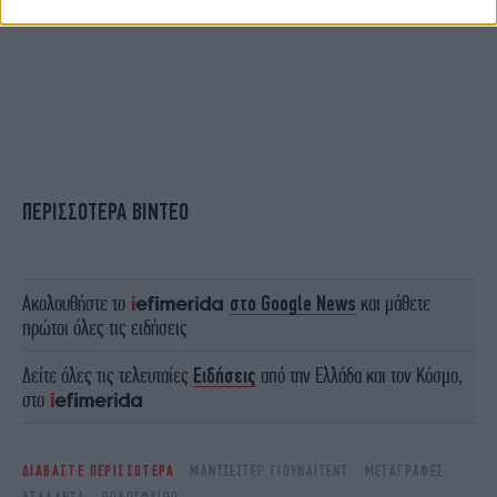
ΠΕΡΙΣΣΟΤΕΡΑ ΒΙΝΤΕΟ
Ακολουθήστε το
στο Google News
και μάθετε
πρώτοι όλες τις ειδήσεις
Δείτε όλες τις τελευταίες
Ειδήσεις
από την Ελλάδα και τον Κόσμο,
στο
ΔΙΑΒΑΣΤΕ ΠΕΡΙΣΣΟΤΕΡΑ
ΜΆΝΤΣΕΣΤΕΡ ΓΙΟΥΝΆΙΤΕΝΤ
ΜΕΤΑΓΡΑΦΈΣ