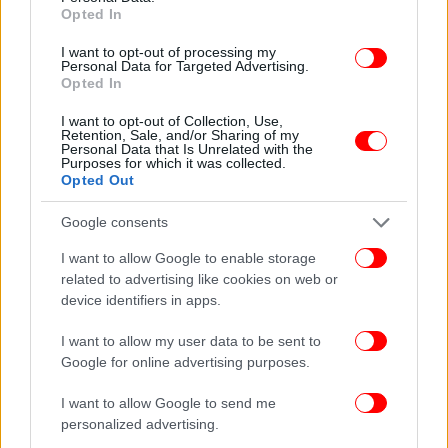
ομάδες Ντεσπορτίβο Μπραζίλ, Κρουζέιρο,
Opted In
Κορίνθιανς και Φορταλέζα.
I want to opt-out of processing my
Personal Data for Targeted Advertising.
Opted In
Τον Ιανουάριο του 2022 μεταγράφηκε στη
Σαλερνιτάνα της Ιταλίας. Αργότερα την ίδια χρονιά
I want to opt-out of Collection, Use,
υπέγραψε στην Αταλάντα. Έχει πραγματοποιήσει
Retention, Sale, and/or Sharing of my
Personal Data that Is Unrelated with the
περισσότερες από 150 συμμετοχές με την Αταλάντα
Purposes for which it was collected.
Opted Out
και κατέκτησε το UEFA Europa League τη σεζόν
2023-24.
Google consents
Ο Έντερσον αγωνίστηκε στις μικρές εθνικές ομάδες
I want to allow Google to enable storage
related to advertising like cookies on web or
της Βραζιλίας σε επίπεδο Κ20, πριν κάνει το
device identifiers in apps.
ντεμπούτο του με την εθνική ανδρών της Βραζιλίας
τον Ιούνιο του 2024.
I want to allow my user data to be sent to
Google for online advertising purposes.
ΟΛΕΣ ΟΙ ΕΙΔΗΣΕΙΣ
I want to allow Google to send me
ΑΕΚ: Τον Ολεξάντρ Ζούμπκοφ δεν τον τρομάζει ούτε ο
personalized advertising.
πόλεμος [βίντεο]