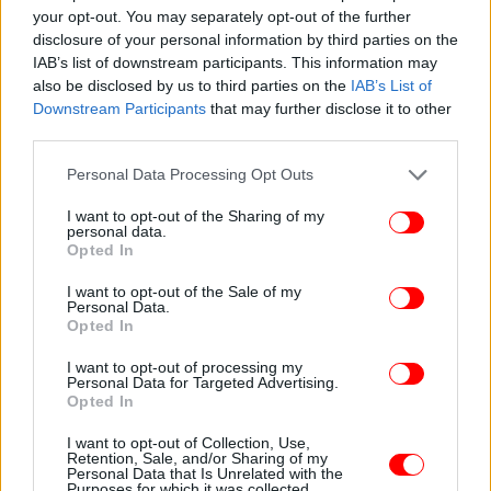
your opt-out. You may separately opt-out of the further
Μετά την ανακοίνωση της έρευνας, η κυβερνήτης
disclosure of your personal information by third parties on the
του Νιου Τζέρσεϊ Μίκι Σέριλ εξέφρασε επίσης τη
IAB’s list of downstream participants. This information may
στήριξή της μέσω ανακοίνωσης.
also be disclosed by us to third parties on the
IAB’s List of
Downstream Participants
that may further disclose it to other
«Κανείς δεν πρέπει να επιτρέπεται να
third parties.
εκμεταλλεύεται τους φιλάθλους του Νιου Τζέρσεϊ ή
Please note that this website/app uses one or more Google
Personal Data Processing Opt Outs
όσους επισκέπτονται την πολιτεία μας», ανέφερε η
services and may gather and store information including but
ανακοίνωση. «Επαινώ τους γενικούς εισαγγελείς
not limited to your visit or usage behaviour. You may click to
I want to opt-out of the Sharing of my
personal data.
Ντάβενπορτ και Τζέιμς που υπερασπίζονται τους
grant or deny consent to Google and its third-party tags to
Opted In
use your data for below specified purposes in below Google
καταναλωτές και ερευνούν κατά πόσο αυτοί
consent section.
παραπλανήθηκαν.»
I want to opt-out of the Sale of my
Personal Data.
Opted In
I want to opt-out of processing my
Personal Data for Targeted Advertising.
Opted In
I want to opt-out of Collection, Use,
Retention, Sale, and/or Sharing of my
Personal Data that Is Unrelated with the
Purposes for which it was collected.