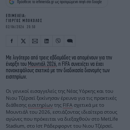
Πρόσθεσε το iefimerida.gr ως προτιμώμενη πηγή στη Google
iBOOKS
ΖΩΔΙΑ
OSCARS
THE OCEAN
EΠΙΜΕΛΕΙΑ:
MEDIA
ELAMEFORA
ΓΙΩΡΓΟΣ ΜΠΟΚΟΛΟΣ
02/06/2026 20:50
NEWSLETTER
Με λιγότερο από τρεις εβδομάδες να απομένουν για την
έναρξη του
Μουντιάλ 2026
, η FIFA συνεχίζει να έχει
πονοκεφάλους σχετικά με την διαδικασία διανομής των
εισιτηρίων.
Οι γενικοί εισαγγελείς της Νέας Υόρκης και του
Νιου Τζέρσεϊ ξεκίνησαν έρευνα για τις πρακτικές
διάθεσης
εισιτηρίων
της
FIFA
σχετικά με το
Mουντιάλ του 2026, εστιάζοντας ιδιαίτερα στους
αγώνες που πρόκειται να διεξαχθούν στο MetLife
Stadium, στο Ιστ Ράδερφορντ του Νιου Τζέρσεϊ.