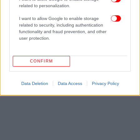
related to personalization.
ΟΛΕΣ ΟΙ ΕΙΔΗΣΕΙΣ
I want to allow Google to enable storage
related to security, including authentication
Ποιος δεν θέλει να ζήσει μια «τιτανομαχία» Μπαρτζώκα
functionality and fraud prevention, and other
- Ομπράντοβιτς;
user protection.
Roland Garros: Η ευκαιρία του Στέφανου Τσιτσιπά
κόντρα στον Ματέο Αρνάλντι [βίντεο]
Κρίσταλ Πάλας - Ράγιο Βαγιεκάνο 1-0: Δεν αφήνουν...
CONFIRM
τίποτα οι Άγγλοι - Σήκωσε το Conference League με γκολ
του Ματετά η ομάδα του Γκλάσνερ [βίντεο]
Data Deletion
Data Access
Privacy Policy