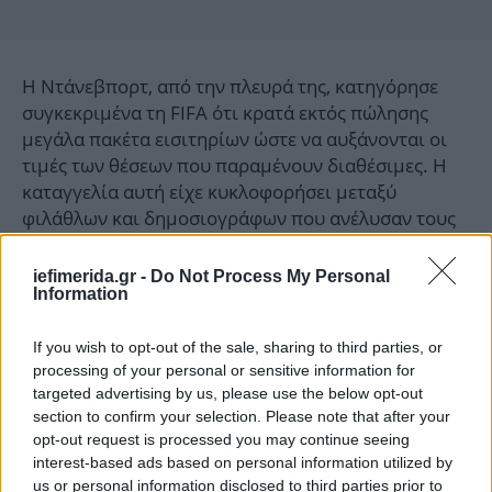
Η Ντάνεβπορτ, από την πλευρά της, κατηγόρησε
συγκεκριμένα τη FIFA ότι κρατά εκτός πώλησης
μεγάλα πακέτα εισιτηρίων ώστε να αυξάνονται οι
τιμές των θέσεων που παραμένουν διαθέσιμες. Η
καταγγελία αυτή είχε κυκλοφορήσει μεταξύ
φιλάθλων και δημοσιογράφων που ανέλυσαν τους
χάρτες διάθεσης εισιτηρίων της FIFA, όμως αυτή
είναι η πρώτη φορά που διατυπώνεται επίσημα.
iefimerida.gr -
Do Not Process My Personal
Information
Η συγκεκριμένη έρευνα θα γίνει μαζί με τον
If you wish to opt-out of the sale, sharing to third parties, or
Σάμουελ Λέβιν, επίτροπο του Τμήματος
processing of your personal or sensitive information for
Προστασίας Καταναλωτών και Εργαζομένων της
targeted advertising by us, please use the below opt-out
Νέας Υόρκης (DCWP), ο οποίος δήλωσε ότι η
section to confirm your selection. Please note that after your
φερόμενη συμπεριφορά της FIFA «παραβιάζει τη
opt-out request is processed you may continue seeing
νομοθεσία προστασίας καταναλωτών της πόλης».
interest-based ads based on personal information utilized by
us or personal information disclosed to third parties prior to