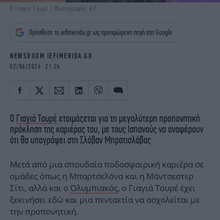
iBOOKS
ΖΩΔΙΑ
Ο Γιαγιά Τουρέ / Φωτογραφία: AP
OSCARS
THE OCEAN
Πρόσθεσε το iefimerida.gr ως προτιμώμενη πηγή στη Google
MEDIA
ELAMEFORA
NEWSROOM IEFIMERIDA.GR
NEWSLETTER
02/06/2026 21:24
Ο
Γιαγιά Τουρέ
ετοιμάζεται για τη μεγαλύτερη προπονητική
πρόκληση της καριέρας του, με τους Ισπανούς να αναφέρουν
ότι θα υπογράψει στη Σλόβαν Μπρατισλάβας
Μετά από μια σπουδαία ποδοσφαιρική καριέρα σε
ομάδες όπως η Μπαρτσελόνα και η Μάντσεστερ
Σίτι, αλλά και ο
Ολυμπιακός
, ο Γιαγιά Τουρέ έχει
ξεκινήσει εδώ και μια πενταετία να ασχολείται με
την προπονητική.