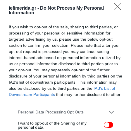
iefimerida.gr -
Do Not Process My Personal
Information
If you wish to opt-out of the sale, sharing to third parties, or
processing of your personal or sensitive information for
targeted advertising by us, please use the below opt-out
section to confirm your selection. Please note that after your
opt-out request is processed you may continue seeing
interest-based ads based on personal information utilized by
us or personal information disclosed to third parties prior to
your opt-out. You may separately opt-out of the further
disclosure of your personal information by third parties on the
IAB’s list of downstream participants. This information may
also be disclosed by us to third parties on the
IAB’s List of
Εκεί, ο Τουρέ θα συναντήσει και δύο γνώριμους του
Downstream Participants
that may further disclose it to other
ελληνικού ποδοσφαίρου, με τους οποίους βέβαια
third parties.
δε συνέπεσε. Τον Άντραζ Σπόραρ, που τα πηγαίνει
Please note that this website/app uses one or more Google
Personal Data Processing Opt Outs
αρκετά καλά και προέρχεται από σεζόν με 12 γκολ,
services and may gather and store information including but
αλλά και τον... υιό Βλάντιμιρ Βάις, που πριν πολλά
not limited to your visit or usage behaviour. You may click to
I want to opt-out of the Sharing of my
personal data.
χρόνια αγωνιζόταν στον Ολυμπιακό.
grant or deny consent to Google and its third-party tags to