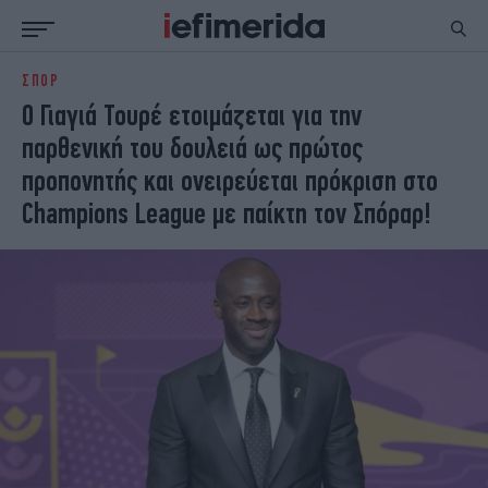
ΣΠΟΡ
ΕΙΔΗΣΕΙΣ
ΠΟΛΙΤΙΚΗ
Ο Γιαγιά Τουρέ ετοιμάζεται για την
NON PAPER
ΕΛΛΑΔΑ
παρθενική του δουλειά ως πρώτος
ΟΙΚΟΝΟΜΙΑ
ΚΟΣΜΟΣ
προπονητής και ονειρεύεται πρόκριση στο
ΠΟΛΙΤΙΣΜΟΣ
ΠΑΝΕΛΛΗΝΙΕΣ
Champions League με παίκτη τον Σπόραρ!
ΖΩΗ
ΣΠΟΡ
ΓΥΝΑΙΚΑ
ENGLISH EDITION
ΠΟΛΗ
STORIES
ΕΚΛΟΓΕΣ
TRAVEL
ΤΕΧΝΟΛΟΓΙΑ
ΥΓΕΙΑ
DESIGN
ΟΛΥΜΠΙΑΚΟΙ ΑΓΩΝΕΣ
EURO
GREEN
PODCAST
iAUTOKINITO
iOPINIONS
iGASTRONOMIE