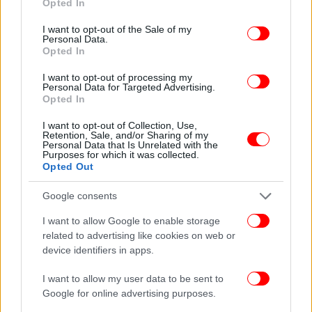
Opted In
use your data for below specified purposes in below Google
consent section.
I want to opt-out of the Sale of my
ΟΛΕΣ ΟΙ ΕΙΔΗΣΕΙΣ
Personal Data.
Opted In
Adidas εναντίον Puma: Η οικογενειακή κόντρα που
άλλαξε για πάντα την ιστορία του αθλητισμού και
I want to opt-out of processing my
Personal Data for Targeted Advertising.
δημιούργησε δύο «κολοσσούς»
Opted In
Με αλλαγές το Κύπελλο Ελλάδας τη νέα χρονιά -Πόσες
ομάδες θα συμμετέχουν
I want to opt-out of Collection, Use,
Retention, Sale, and/or Sharing of my
Το Chat GPΤ «μίλησε» για το Ολυμπιακός-
Personal Data that Is Unrelated with the
Purposes for which it was collected.
Παναθηναϊκός AKTOR: Αυτή η ομάδα θα κατακτήσει το
Opted Out
πρωτάθλημα Ελλάδας -Η σειρά θα τελειώσει στο ΟΑΚΑ!
Google consents
I want to allow Google to enable storage
related to advertising like cookies on web or
device identifiers in apps.
I want to allow my user data to be sent to
Google for online advertising purposes.