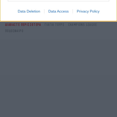
Δείτε όλες τις τελευταίες
Ειδήσεις
από την Ελλάδα και τον Κόσμο,
στο
Data Deletion
Data Access
Privacy Policy
ΔΙΑΒΑΣΤΕ ΠΕΡΙΣΣΟΤΕΡΑ
ΓΙΆΓΙΑ ΤΟΥΡΈ
CHAMPIONS LEAGUE
ΠΟΔΌΣΦΑΙΡΟ