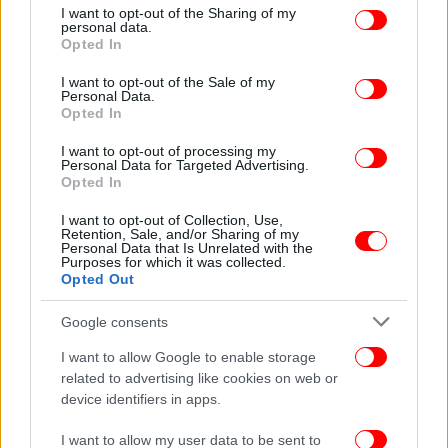
not limited to your visit or usage behaviour. You may click to
I want to opt-out of the Sharing of my
τις βόμβες στο Βελιγράδι. Ο άνθρωπος που
personal data.
grant or deny consent to Google and its third-party tags to
Opted In
βρισκόταν στο γήπεδο της Παρτιζάν την ημέρα που
use your data for below specified purposes in below Google
η ΑΕΚ έδωσε το σπουδαιότερο φιλικό στα χρονικά
consent section.
I want to opt-out of the Sale of my
του ελληνικού ποδοσφαίρου και αισθάνεται πως
Personal Data.
Opted In
έχει μια ιδιαίτερη σύνδεση με την Ένωση. «Έχουμε
δυστυχώς πολλές δύσκολες στιγμές στην ιστορία
I want to opt-out of processing my
μας, σε αυτό μοιραζόμαστε πολλά κοινά πράγματα
Personal Data for Targeted Advertising.
Opted In
με τους Έλληνες και συγκεκριμένα με τους
ανθρώπους της ΑΕΚ. Εννοώ τους πολέμους και την
I want to opt-out of Collection, Use,
Retention, Sale, and/or Sharing of my
εκδίωξη του λαού μας από τα εδάφη μας», είχε
Personal Data that Is Unrelated with the
δηλώσει ο Μάρκο Νίκολιτς τον περασμένο Απρίλη.
Purposes for which it was collected.
Opted Out
Ο Ζούμπκοφ ταιριάζει. Ταιριάζει σε μια ομάδα που
Google consents
γεννήθηκε μέσα από τον διωγμό, μαζί με έναν
I want to allow Google to enable storage
προπονητή που έπαιζε κι εκείνος ποδόσφαιρο με
related to advertising like cookies on web or
σειρήνες για υπόκρουση, σε ένα σύνολο με
device identifiers in apps.
συμπαίκτη τον γεννημένο στη -δύο χρόνια μετά τον
πόλεμο της Βοσνίας- Μπιέλινα, Λούκα Γιόβιτς. Ή
I want to allow my user data to be sent to