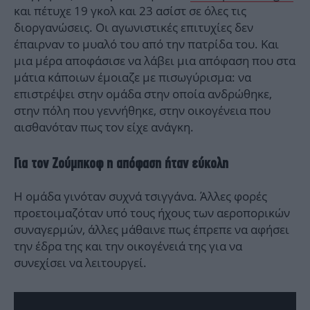
και πέτυχε 19 γκολ και 23 ασίστ σε όλες τις
διοργανώσεις. Οι αγωνιστικές επιτυχίες δεν
έπαιρναν το μυαλό του από την πατρίδα του. Και
μια μέρα αποφάσισε να λάβει μια απόφαση που στα
μάτια κάποιων έμοιαζε με πισωγύρισμα: να
επιστρέψει στην ομάδα στην οποία ανδρώθηκε,
στην πόλη που γεννήθηκε, στην οικογένεια που
αισθανόταν πως τον είχε ανάγκη.
Για τον Ζούμπκοφ η απόφαση ήταν εύκολη
Η ομάδα γινόταν συχνά τσιγγάνα. Άλλες φορές
προετοιμαζόταν υπό τους ήχους των αεροπορικών
συναγερμών, άλλες μάθαινε πως έπρεπε να αφήσει
την έδρα της και την οικογένειά της για να
συνεχίσει να λειτουργεί.