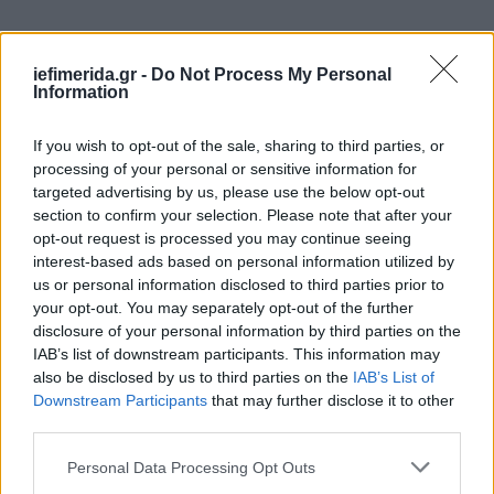
iefimerida.gr -
Do Not Process My Personal
Για τον νέο ποδοσφαιριστή της ΑΕΚ, όμως, η
Information
απόφαση δεν ήταν όπως έμοιαζε σε όσους τη
σχολίαζαν απ' έξω. «Αυτή η απόφαση ήταν πολύ
If you wish to opt-out of the sale, sharing to third parties, or
εύκολη για μένα, γιατί η Σαχτάρ είναι η ομάδα του
processing of your personal or sensitive information for
targeted advertising by us, please use the below opt-out
σπιτιού μου. Είναι η ευκαιρία να παίξω στο
section to confirm your selection. Please note that after your
Champions League. Είναι η δική μου ομάδα, είναι
opt-out request is processed you may continue seeing
τα πάντα που είναι κοντά στην καρδιά μου. Και
interest-based ads based on personal information utilized by
θέλω πραγματικά να βοηθήσω την ομάδα σε αυτή
us or personal information disclosed to third parties prior to
τη δύσκολη περίοδο».
your opt-out. You may separately opt-out of the further
disclosure of your personal information by third parties on the
IAB’s list of downstream participants. This information may
Ένα ακόμα θωρηκτό για την πολεμική μηχανή της ΑΕΚ
also be disclosed by us to third parties on the
IAB’s List of
Downstream Participants
that may further disclose it to other
«Θωρηκτό» ποδοσφαιρικά κι ο ίδιος, ο Ολεξάντρ
third parties.
Ζούμπκοφ είναι ένας εξαιρετικά ταιριαστός
Please note that this website/app uses one or more Google
αθλητής για το στυλ ποδοσφαίρου που θέλει να
Personal Data Processing Opt Outs
services and may gather and store information including but
παράγει ο προπονητής που ενηλικιώθηκε κάτω από