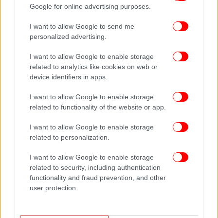
τον Μιγιάτ Γκατσίνοβιτς, που κατάγεται από τη
Google for online advertising purposes.
στρατιωτική βάση του Τρέμπινιε και ήρθε στον
I want to allow Google to send me
κόσμο λίγους μήνες πριν τη Συμφωνία του Ντέιτον.
personalized advertising.
ΟΛΕΣ ΟΙ ΕΙΔΗΣΕΙΣ
I want to allow Google to enable storage
related to analytics like cookies on web or
Adidas εναντίον Puma: Η οικογενειακή κόντρα που
device identifiers in apps.
άλλαξε για πάντα την ιστορία του αθλητισμού και
δημιούργησε δύο «κολοσσούς»
I want to allow Google to enable storage
related to functionality of the website or app.
Με αλλαγές το Κύπελλο Ελλάδας τη νέα χρονιά -Πόσες
ομάδες θα συμμετέχουν
I want to allow Google to enable storage
Το Chat GPΤ «μίλησε» για το Ολυμπιακός-
related to personalization.
Παναθηναϊκός AKTOR: Αυτή η ομάδα θα κατακτήσει το
πρωτάθλημα Ελλάδας -Η σειρά θα τελειώσει στο ΟΑΚΑ!
I want to allow Google to enable storage
related to security, including authentication
functionality and fraud prevention, and other
user protection.