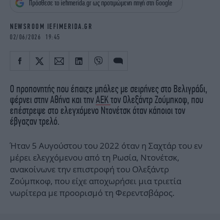
Πρόσθεσε το iefimerida.gr ως προτιμώμενη πηγή στη Google
iBOOKS
ΖΩΔΙΑ
OSCARS
THE OCEAN
NEWSROOM IEFIMERIDA.GR
MEDIA
ELAMEFORA
02/06/2026 19:45
NEWSLETTER
Ο προπονητής που έπαιζε μπάλες με σειρήνες στο Βελιγράδι,
φέρνει στην Αθήνα και την
ΑΕΚ
τον Ολεξάντρ Ζούμπκοφ, που
επέστρεψε στο ελεγχόμενο Ντονέτσκ όταν κάποιοι τον
έβγαζαν τρελό.
Ήταν 5 Αυγούστου του 2022 όταν η Σαχτάρ του εν
μέρει ελεγχόμενου από τη Ρωσία, Ντονέτσκ,
ανακοίνωνε την επιστροφή του Ολεξάντρ
Ζούμπκοφ, που είχε αποχωρήσει μια τριετία
νωρίτερα με προορισμό τη Φερεντσβάρος.