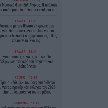
ΠΟΛΙΤΙΣΜΟΣ
18:31
ο Μουσικό Φεστιβάλ Αίγινας: Η απόλυτη
ουσική εμπειρία -Όλες οι εκδηλώσεις
ΕΛΛΑΔΑ
18:31
Μυστήριο με τον θάνατο 75χρονης στα
ανιά: Είχε μεταφερθεί σε Αστυνομικό
μα πριν δηλωθεί η εξαφάνισή της -Πώς
χάθηκαν τα ίχνη της
ΕΛΛΑΔΑ
18:29
Εντυπωσιακές εικόνες από κοπάδι
δελφινιών στα νερά του Παγασητικού
-Δείτε βίντεο
ΚΟΣΜΟΣ
18:28
 Τραμπ «έδειξε» τον Βανς για διάδοχό
υ για τις προεδρικές εκλογές του 2028
-Είπε σε δωρητές να τον στηρίξουν
ΟΙΚΟΝΟΜΙΑ
18:24