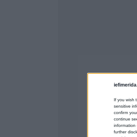
iefimerida
If you wish 
sensitive in
confirm you
continue se
information 
further disc