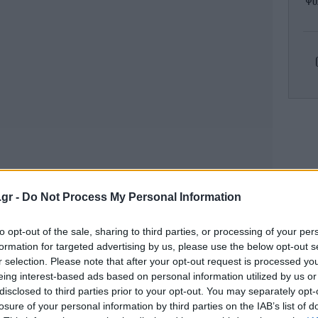
Ψυ
Cr
απο
.gr -
Do Not Process My Personal Information
Π
α
to opt-out of the sale, sharing to third parties, or processing of your per
απα
formation for targeted advertising by us, please use the below opt-out s
r selection. Please note that after your opt-out request is processed y
eing interest-based ads based on personal information utilized by us or
Λ
disclosed to third parties prior to your opt-out. You may separately opt-
υπ
losure of your personal information by third parties on the IAB’s list of