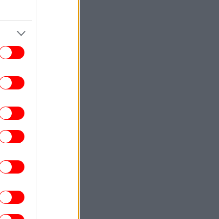
ΕΛΛΑΔΑ
17:59
αννάκος: 8 βιασμοί μέσα σε 20 ημέρες
 Ζάκυνθο, 200 ασθενείς καθημερινά στο
Νοσοκομείο
ΕΛΛΑΔΑ
17:57
Επιστρέφουν τα μελτέμια, αυξάνεται ο
ίνδυνος φωτιάς -Οι έξι εβδομάδες που
εσπούν οι μεγαλύτερες πυρκαγιές στην
Ελλάδα
ΖΩΗ
17:54
Ο Βλαδίμηρος Κυριακίδης για τον Θεό:
«Είναι δημιούργημα του ανθρώπου. Η
φιλοσοφία του με αγγίζει, την
αποδέχομαι»
ΖΩΗ
17:52
αρχαρίες τίγρεις: Οι αδηφάγοι κυνηγοί
ν ωκεανών καταπίνουν από αντιλόπες