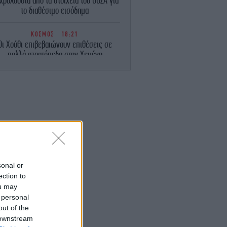
χρολουσία από τα στοιχεία του ΟΟΣΑ για
το διαθέσιμο εισόδημα
ΚΟΣΜΟΣ
18:21
Οι Χούθι επιβεβαιώνουν επιθέσεις σε
πολλά στρατόπεδα στην Υεμένη
-Τουλάχιστον 30 νεκροί
ΟΙΚΟΝΟΜΙΑ
18:15
ediaBank: Υψηλοί ρυθμοί ανάπτυξης και
νέα ρεκόρ επιδόσεων -Τα οικονομικά
τελέσματα του A’ Εξαμήνου για το 2026
ΑΥΤΟΚΙΝΗΤΟ
18:14
ρόστιμο έως 350 ευρώ αν μεταφέρεις
υτά τα αντικείμενα στο αυτοκίνητο -Τι
sonal or
γορεύεται, πότε σε τιμωρεί ο νέος ΚΟΚ
ection to
ou may
ΣΠΟΡ
18:13
 personal
ιβάι Γκαρσία: «Μου έλειψε η Ελλάδα,
out of the
άρχει όραμα στον Παναθηναϊκό - Θέλω
 downstream