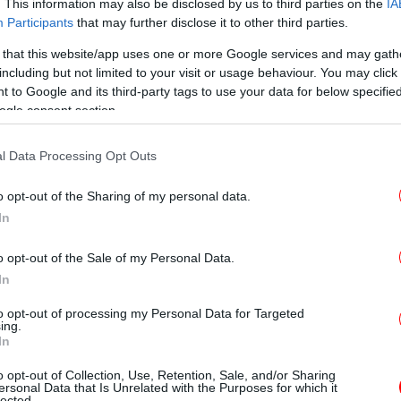
. This information may also be disclosed by us to third parties on the
IA
Participants
that may further disclose it to other third parties.
 that this website/app uses one or more Google services and may gath
Τρ
including but not limited to your visit or usage behaviour. You may click 
εμπ
 to Google and its third-party tags to use your data for below specifi
ogle consent section.
ρίες, δεν αναμένεται σε αυτή τη φάση να
Μ
l Data Processing Opt Outs
λευτική Ομάδα, αλλά θα παραμείνει ως
ς Ηλιόπουλος και Έφη Αχτσιόγλου. Και οι
π
o opt-out of the Sharing of my personal data.
ολίζονται προς αποχώρηση σε δεύτερο
In
ούν σε ένα νέο πολιτικό εγχείρημα υπό τον
Έ
o opt-out of the Sale of my Personal Data.
In
ία, καθώς μια
άμεση αποχώρηση θα
to opt-out of processing my Personal Data for Targeted
ing.
υση της Κοινοβουλευτικής Ομάδας της Νέας
In
Α
12 βουλευτές. Σε περίπτωση που
π
 πέφτει κάτω από το όριο των 10, με
o opt-out of Collection, Use, Retention, Sale, and/or Sharing
ersonal Data that Is Unrelated with the Purposes for which it
Ο – ένα πολιτικό κόστος που δεν επιθυμούν
lected.