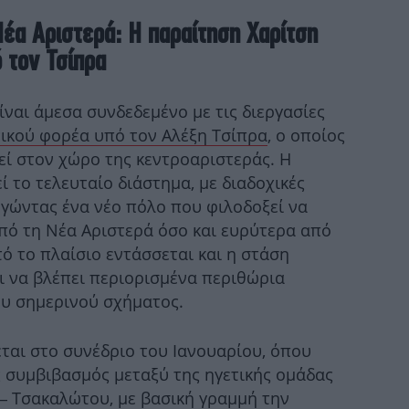
Πώ
Νέα Αριστερά: Η παραίτηση Χαρίτση
στο
ό τον Τσίπρα
ναι άμεσα συνδεδεμένο με τις διεργασίες
Μ
τικού φορέα υπό τον Αλέξη Τσίπρα
, ο οποίος
π
εί στον χώρο της κεντροαριστεράς. Η
ί το τελευταίο διάστημα, με διαδοχικές
ργώντας ένα νέο πόλο που φιλοδοξεί να
Η 
πό τη Νέα Αριστερά όσο και ευρύτερα από
ό το πλαίσιο εντάσσεται και η στάση
ι να βλέπει περιορισμένα περιθώρια
ου σημερινού σχήματος.
Η σ
εται στο συνέδριο του Ιανουαρίου, όπου
δηλ
 συμβιβασμός μεταξύ της ηγετικής ομάδας
 – Τσακαλώτου, με βασική γραμμή την