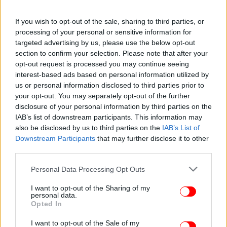
νέο εγχείρημα Τσίπρα και με ποιους όρους θα
επιχειρήσει να εκφράσει τον χώρο, σε μια συγκυρία
If you wish to opt-out of the sale, sharing to third parties, or
όπου η περίοδος στασιμότητας φαίνεται να
processing of your personal or sensitive information for
ολοκληρώνεται και ένα νέο, πιο ρευστό και
targeted advertising by us, please use the below opt-out
απρόβλεπτο πολιτικό τοπίο βρίσκεται ήδη σε
section to confirm your selection. Please note that after your
opt-out request is processed you may continue seeing
διαμόρφωση.
interest-based ads based on personal information utilized by
us or personal information disclosed to third parties prior to
your opt-out. You may separately opt-out of the further
disclosure of your personal information by third parties on the
IAB’s list of downstream participants. This information may
also be disclosed by us to third parties on the
IAB’s List of
Downstream Participants
that may further disclose it to other
third parties.
Please note that this website/app uses one or more Google
Personal Data Processing Opt Outs
services and may gather and store information including but
not limited to your visit or usage behaviour. You may click to
I want to opt-out of the Sharing of my
personal data.
grant or deny consent to Google and its third-party tags to
Opted In
use your data for below specified purposes in below Google
consent section.
I want to opt-out of the Sale of my