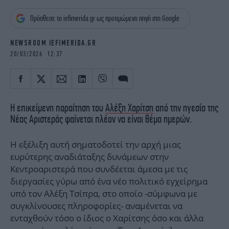
iBOOKS
ΖΩΔΙΑ
Πρόσθεσε το iefimerida.gr ως προτιμώμενη πηγή στη Google
OSCARS
THE OCEAN
MEDIA
ELAMEFORA
NEWSROOM IEFIMERIDA.GR
20/03/2026 12:37
NEWSLETTER
Η επικείμενη παραίτηση του
Αλέξη Χαρίτση
από την ηγεσία της
Νέας Αριστεράς φαίνεται πλέον να είναι θέμα ημερών.
Η εξέλιξη αυτή σηματοδοτεί την αρχή μιας
ευρύτερης αναδιάταξης δυνάμεων στην
Κεντροαριστερά που συνδέεται άμεσα με τις
διεργασίες γύρω από ένα νέο πολιτικό εγχείρημα
υπό τον Αλέξη Τσίπρα, στο οποίο -σύμφωνα με
συγκλίνουσες πληροφορίες- αναμένεται να
ενταχθούν τόσο ο ίδιος ο Χαρίτσης όσο και άλλα