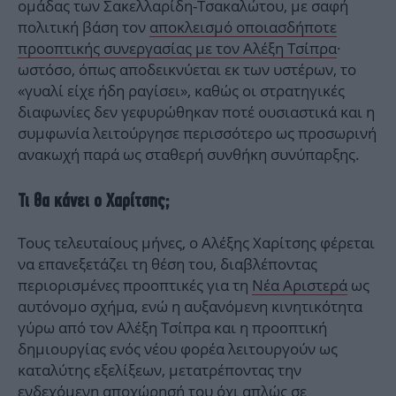
ομάδας των Σακελλαρίδη-Τσακαλώτου, με σαφή
πολιτική βάση τον
αποκλεισμό οποιασδήποτε
προοπτικής συνεργασίας με τον Αλέξη Τσίπρα
·
ωστόσο, όπως αποδεικνύεται εκ των υστέρων, το
«γυαλί είχε ήδη ραγίσει», καθώς οι στρατηγικές
διαφωνίες δεν γεφυρώθηκαν ποτέ ουσιαστικά και η
συμφωνία λειτούργησε περισσότερο ως προσωρινή
ανακωχή παρά ως σταθερή συνθήκη συνύπαρξης.
Τι θα κάνει ο Χαρίτσης;
Τους τελευταίους μήνες, ο Αλέξης Χαρίτσης φέρεται
να επανεξετάζει τη θέση του, διαβλέποντας
περιορισμένες προοπτικές για τη
Νέα Αριστερά
ως
αυτόνομο σχήμα, ενώ η αυξανόμενη κινητικότητα
γύρω από τον Αλέξη Τσίπρα και η προοπτική
δημιουργίας ενός νέου φορέα λειτουργούν ως
καταλύτης εξελίξεων, μετατρέποντας την
ενδεχόμενη αποχώρησή του όχι απλώς σε