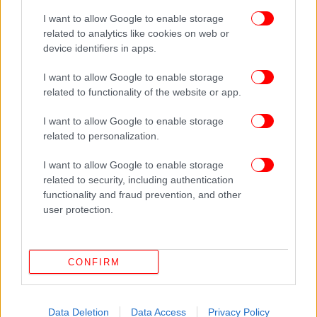
ΟΛΕΣ ΟΙ ΕΙΔΗΣΕΙΣ
I want to allow Google to enable storage
related to analytics like cookies on web or
Στοχευμένα μέτρα ύψους 2 δις από την κυβέρνηση για
device identifiers in apps.
τις αυξήσεις σε καύσιμα και ρεύμα -Αναμονή για το
πράσινο φως από την ΕΕ
I want to allow Google to enable storage
ΠΑΣΟΚ: Εκρηκτικό κλίμα πριν το συνέδριο λόγω
related to functionality of the website or app.
«βελόνας»- Απάντηση Δούκα σε Ανδρουλάκη: Δεν φοβάμαι
I want to allow Google to enable storage
την διαγραφή
related to personalization.
Καιρός: Βροχές, καταιγίδες και μποφόρ, πέφτει και
άλλο η θερμοκρασία -Δείτε αναλυτικά
I want to allow Google to enable storage
related to security, including authentication
functionality and fraud prevention, and other
Ακολουθήστε το
στο Google News
και μάθετε
user protection.
πρώτοι όλες τις ειδήσεις
Δείτε όλες τις τελευταίες
Ειδήσεις
από την Ελλάδα και τον Κόσμο,
CONFIRM
στο
Data Deletion
Data Access
Privacy Policy
ΔΙΑΒΑΣΤΕ ΠΕΡΙΣΣΟΤΕΡΑ
ΝΈΑ ΑΡΙΣΤΕΡΆ
ΑΛΈΞΗΣ ΧΑΡΊΤΣΗΣ