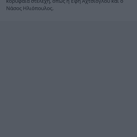
κορυφαία στελέχη, όπως η Έφη Αχτσιόγλου και ο
Νάσος Ηλιόπουλος.