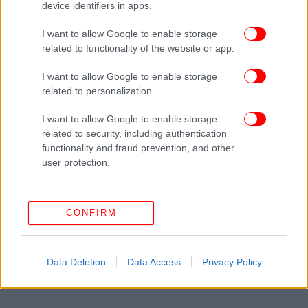
Σοβαρές ζημιές από συντρίμμια βαλλιστικού πυραύλου
device identifiers in apps.
στην Παλαιά Πόλη της Ιερουσαλήμ -Live οι εξελίξεις
I want to allow Google to enable storage
Απειλές Τραμπ κατά των Συμμάχων που δεν στέλνουν
related to functionality of the website or app.
δυνάμεις - «Δειλοί, θα το θυμόμαστε, χωρίς τις ΗΠΑ είστε
μία χάρτινη τίγρη»
I want to allow Google to enable storage
related to personalization.
Ακολουθήστε το
στο Google News
και μάθετε
I want to allow Google to enable storage
πρώτοι όλες τις ειδήσεις
related to security, including authentication
functionality and fraud prevention, and other
Δείτε όλες τις τελευταίες
Ειδήσεις
από την Ελλάδα και τον Κόσμο,
user protection.
στο
CONFIRM
ΔΙΑΒΑΣΤΕ ΠΕΡΙΣΣΟΤΕΡΑ
ΑΛΈΞΗΣ ΧΑΡΊΤΣΗΣ
ΝΈΑ ΑΡΙΣΤΕΡΆ
ΕΦΗ
ΑΧΤΣΙΌΓΛΟΥ
Data Deletion
Data Access
Privacy Policy