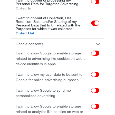
I want to opt-out of processing my
Personal Data for Targeted Advertising.
Opted In
I want to opt-out of Collection, Use,
Retention, Sale, and/or Sharing of my
Personal Data that Is Unrelated with the
Purposes for which it was collected.
Opted Out
Google consents
I want to allow Google to enable storage
related to advertising like cookies on web or
device identifiers in apps.
I want to allow my user data to be sent to
Google for online advertising purposes.
ΟΛΕΣ ΟΙ ΕΙΔΗΣΕΙΣ
I want to allow Google to send me
personalized advertising.
Συνελήφθη ο γκαλερίστας Γιώργος Τσαγκαράκης
-Έφοδος της ΕΛΑΣ μετά από βίντεο με Ευαγγέλιο του
I want to allow Google to enable storage
1700, βρέθηκαν πλαστοί πίνακες
related to analytics like cookies on web or