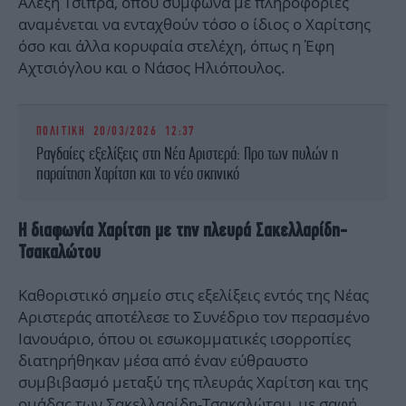
Αλέξη Τσίπρα, όπου σύμφωνα με πληροφορίες
αναμένεται να ενταχθούν τόσο ο ίδιος ο Χαρίτσης
όσο και άλλα κορυφαία στελέχη, όπως η Έφη
Αχτσιόγλου και ο Νάσος Ηλιόπουλος.
ΠΟΛΙΤΙΚΗ
20/03/2026 12:37
Ραγδαίες εξελίξεις στη Νέα Αριστερά: Προ των πυλών η
παραίτηση Χαρίτση και το νέο σκηνικό
Η διαφωνία Χαρίτση με την πλευρά Σακελλαρίδη-
Τσακαλώτου
Καθοριστικό σημείο στις εξελίξεις εντός της Νέας
Αριστεράς αποτέλεσε το Συνέδριο τον περασμένο
Ιανουάριο, όπου οι εσωκομματικές ισορροπίες
διατηρήθηκαν μέσα από έναν εύθραυστο
συμβιβασμό μεταξύ της πλευράς Χαρίτση και της
ομάδας των Σακελλαρίδη-Τσακαλώτου, με σαφή