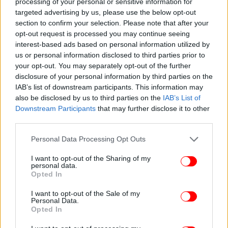
processing of your personal or sensitive information for
διαμόρφωση.
targeted advertising by us, please use the below opt-out
section to confirm your selection. Please note that after your
opt-out request is processed you may continue seeing
interest-based ads based on personal information utilized by
us or personal information disclosed to third parties prior to
your opt-out. You may separately opt-out of the further
disclosure of your personal information by third parties on the
IAB’s list of downstream participants. This information may
also be disclosed by us to third parties on the
IAB’s List of
Downstream Participants
that may further disclose it to other
third parties.
Please note that this website/app uses one or more Google
Personal Data Processing Opt Outs
services and may gather and store information including but
not limited to your visit or usage behaviour. You may click to
I want to opt-out of the Sharing of my
personal data.
grant or deny consent to Google and its third-party tags to
Opted In
use your data for below specified purposes in below Google
consent section.
I want to opt-out of the Sale of my
Personal Data.
Opted In