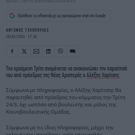
αρχείου: ΓΙΩΡΓΟΣ ΚΟΝΤΑΡΙΝΗΣ/EUROKINISSI
iBOOKS
ΖΩΔΙΑ
OSCARS
THE OCEAN
Πρόσθεσε το iefimerida.gr ως προτιμώμενη πηγή στη Google
MEDIA
ELAMEFORA
ΑΝΤΩΝΗΣ ΤΕΛΟΠΟΥΛΟΣ
NEWSLETTER
20/03/2026 17:36
Την ερχόμενη Τρίτη αναμένεται να ανακοινώσει την παραίτησή
του από πρόεδρος της Νέας Αριστεράς ο
Αλέξης Χαρίτσης
.
Σύμφωνα με πληροφορίες, ο Αλέξης Χαρίτσης θα
παραιτηθεί από πρόεδρος του κόμματος την Τρίτη
24/3, όχι ωστόσο από βουλευτής και μέλος της
Κοινοβουλευτικής Ομάδας.
Σύμφωνα με τις ίδιες πληροφορίες, μέχρι την
εκλογή νέου προέδρου, χρέη επικεφαλής