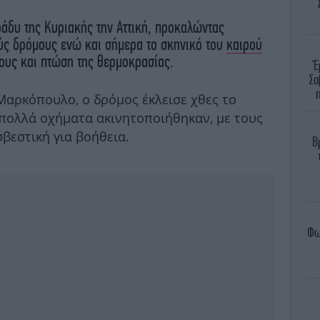
ράδυ της Κυριακής την Αττική, προκαλώντας
ύς δρόμους ενώ και σήμερα το σκηνικό του
καιρού
μους και πτώση της θερμοκρασίας.
Έ
Σα
αρκόπουλο, ο δρόμος έκλεισε χθες το
πολλά οχήματα ακινητοποιήθηκαν, με τους
βεστική για βοήθεια.
Β
Φω