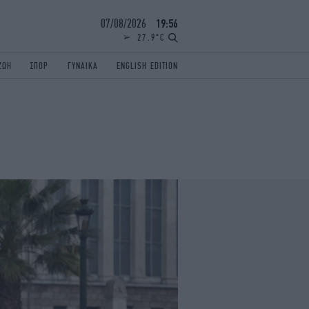
07/08/2026
19:56
27.9°C
ΖΩΗ
ΣΠΟΡ
ΓΥΝΑΙΚΑ
ENGLISH EDITION
ΕΛΛΑΔΑ
ΠΑΝΕΛΛΗΝΙΕΣ
ENGLISH EDITION
TRAVEL
ΟΛΥΜΠΙΑΚΟΙ ΑΓΩΝΕΣ
iAUTOKINITO
ΖΩΔΙΑ
ELAMEFORA