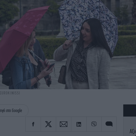
 EUROKINISSI
ηγή στη Google
Αξι