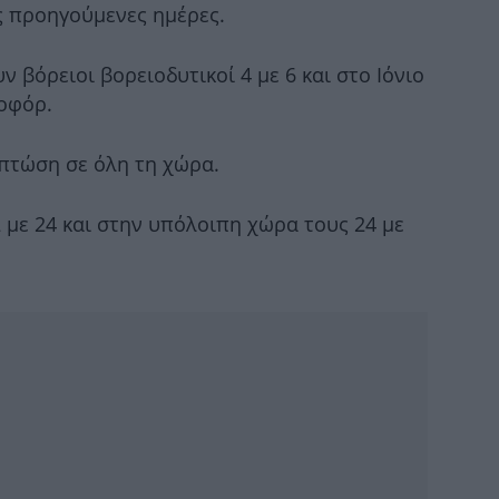
ς προηγούμενες ημέρες.
 βόρειοι βορειοδυτικοί 4 με 6 και στο Ιόνιο
σε
ποφόρ.
πτώση σε όλη τη χώρα.
Χί
 με 24 και στην υπόλοιπη χώρα τους 24 με
Η W
θα
φο