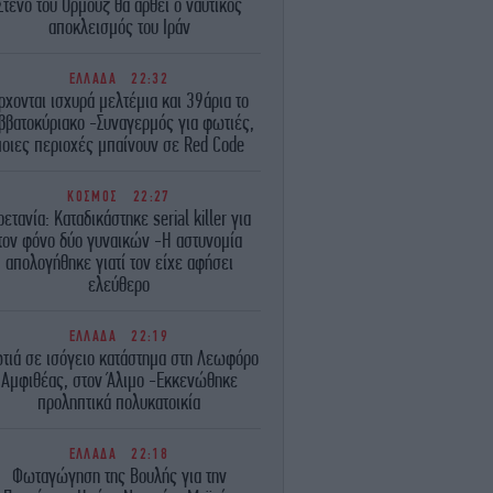
Στενό του Ορμούζ θα αρθεί ο ναυτικός
αποκλεισμός του Ιράν
ΕΛΛΑΔΑ
22:32
ρχονται ισχυρά μελτέμια και 39άρια το
ββατοκύριακο -Συναγερμός για φωτιές,
ποιες περιοχές μπαίνουν σε Red Code
ΚΟΣΜΟΣ
22:27
ρετανία: Καταδικάστηκε serial killer για
τον φόνο δύο γυναικών -Η αστυνομία
απολογήθηκε γιατί τον είχε αφήσει
ελεύθερο
ΕΛΛΑΔΑ
22:19
τιά σε ισόγειο κατάστημα στη Λεωφόρο
Αμφιθέας, στον Άλιμο -Εκκενώθηκε
προληπτικά πολυκατοικία
ΕΛΛΑΔΑ
22:18
Φωταγώγηση της Βουλής για την