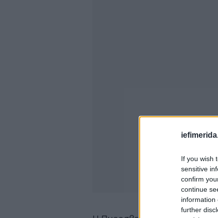
iefimerida
If you wish 
sensitive in
confirm you
continue se
information 
further disc