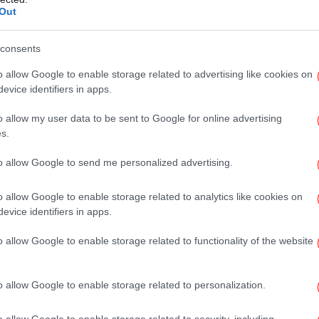
Out
ρού για σήμερα Δευτέρα (26/5)
consents
«
 γίνει χειμωνιάτικος μέσα σε λίγες ώρες
o allow Google to enable storage related to advertising like cookies on
θε
κρασία σε ολόκληρη τη χώρα, ενώ ισχυροί
evice identifiers in apps.
το Αιγαίο.
o allow my user data to be sent to Google for online advertising
s.
to allow Google to send me personalized advertising.
o allow Google to enable storage related to analytics like cookies on
evice identifiers in apps.
o allow Google to enable storage related to functionality of the website
νό
o allow Google to enable storage related to personalization.
Η 
o allow Google to enable storage related to security, including