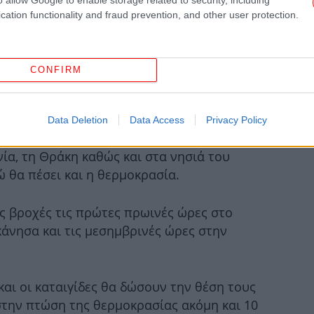
- 
cation functionality and fraud prevention, and other user protection.
Σφ
CONFIRM
Κί
Data Deletion
Data Access
Privacy Policy
) θα έχει βροχές και καταιγίδες τις πρωινές
Θλ
«Ά
ία, τη Θράκη καθώς και στα νησιά του
 θα πέσει και η θερμοκρασία.
«
ς βροχές τις πρώτες πρωινές ώρες στο
κάνησα και τις μεσημβρινές ώρες στην
Σε
και οι καταιγίδες θα δώσουν την θέση τους
στην πτώση της θερμοκρασίας ακόμη και 10