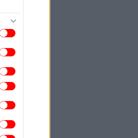
πισίνα στη Μύκονο
ΖΩΗ
21:43
Ο κόσμος δεν χρησιμοποιεί σωστά το
κλιματιστικό-Ρυθμίστε την ιδανική
ρμοκρασία και αφήστε το να δουλέψει»
εξηγεί ψυκτικός
ΖΩΗ
21:39
Ο Χρήστος Δάντης κάνει λόγο για
αχαριστία: «Σχεδόν κανένας δεν με
αναφέρει στους δημιουργούς του “My
Number One”»
GASTRONOMIE
21:36
Σεφ αποκαλύπτει το μυστικό για τα πιο
στιμα καρότα: Όχι βραστά, αλλά ψητά με
μπαχαρικά, λεμόνι και καρύδια
ΚΟΣΜΟΣ
21:32
Ρωσία εξαπέλυσε επίθεση στην Οδησσό