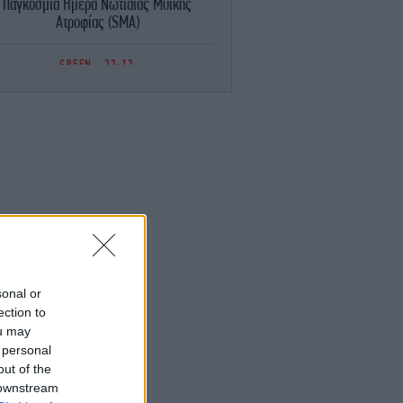
Παγκόσμια Ημέρα Νωτιαίας Μυϊκής
Ατροφίας (SMA)
GREEN
22:12
Α: «Πράσινο φως» από τη Γερουσία για
νέες κυρώσεις κατά της Ρωσίας
ΖΩΗ
22:04
πλιστικά ειλικρινής ο Μόργκαν Φρίμαν:
ν σε πληρώσουν αρκετά, παραβλέπεις
ποιες από τις αδυναμίες του σεναρίου»
ΕΛΛΑΔΑ
22:03
Έβγαλες νέα ταυτότητα; Δεν έχεις
μπερδέψει ακόμα -Αυτούς τους φορείς
πρέπει να ενημερώσεις
sonal or
ection to
ou may
ΣΠΟΡ
21:55
 personal
Η κόρη του Κώστα Μπακογιάννη έκανε
πανελλήνιο ρεκόρ στα 100μ. εμπ. του
out of the
αγκοσμίου Πρωταθλήματος Στίβου Κ20
 downstream