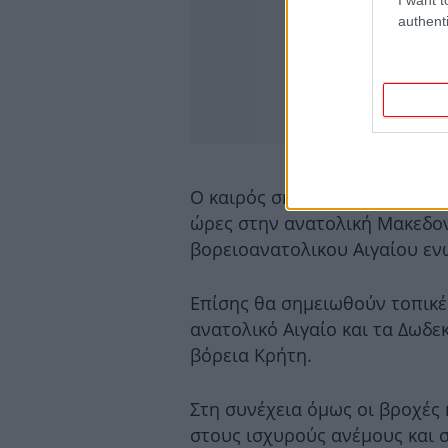
authenti
Ο καιρός σήμερα Δευτέρα (26/5
ώρες στην ανατολική Μακεδον
βορειοανατολικου Αιγαίου ενώ
Επίσης θα σημειωθούν τοπικέ
ανατολικό Αιγαίο και τα Δωδε
βόρεια Κρήτη.
Στη συνέχεια όμως οι βροχές 
στους ισχυρούς ανέμους και 