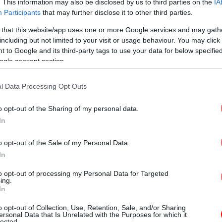
άχιστον 17 κλήσεις για άντληση υδάτων σε
. This information may also be disclosed by us to third parties on the
IA
 Αττικής, όπως Μαραθώνα, Ραφήνα,
Participants
that may further disclose it to other third parties.
 that this website/app uses one or more Google services and may gath
1
including but not limited to your visit or usage behaviour. You may click 
άνθ
 to Google and its third-party tags to use your data for below specifi
χοπτώσεις έπληξαν το βράδυ της Κυριακής
ogle consent section.
κευής, Παλλήνης, Παπάγου, Αμαρουσίου,
ας Μάκρης, Πεντέλης, Ραφήνας, Κορωπίου,
l Data Processing Opt Outs
Μο
ημ
o opt-out of the Sharing of my personal data.
φηκαν στη Νάξο, τη Σκύρο, την Ικαρία,
In
ωτίας, καθώς και σε Χαλκιδική, Θάσο, Δράμα
o opt-out of the Sale of my Personal Data.
In
κυ
 να είναι προσεκτικοί, να αποφεύγουν τις
to opt-out of processing my Personal Data for Targeted
ing.
τηρούν τις οδηγίες ασφαλείας, ενώ η
In
πιφυλακή για την αντιμετώπιση έκτακτων
Mε
o opt-out of Collection, Use, Retention, Sale, and/or Sharing
η
ersonal Data that Is Unrelated with the Purposes for which it
lected.