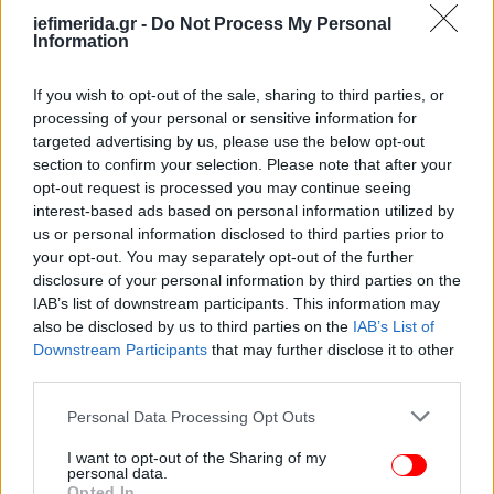
ΕΛΛΑΔΑ
06/08/2026 07:08
iefimerida.gr -
Do Not Process My Personal
Καιρός: Νέα άνοδος της θερμοκρασίας με 38άρια
Information
και ισχυρούς ανέμους -Πού θα βρέξει
If you wish to opt-out of the sale, sharing to third parties, or
processing of your personal or sensitive information for
targeted advertising by us, please use the below opt-out
section to confirm your selection. Please note that after your
opt-out request is processed you may continue seeing
interest-based ads based on personal information utilized by
us or personal information disclosed to third parties prior to
your opt-out. You may separately opt-out of the further
disclosure of your personal information by third parties on the
IAB’s list of downstream participants. This information may
also be disclosed by us to third parties on the
IAB’s List of
Downstream Participants
that may further disclose it to other
third parties.
ΕΛΛΑΔΑ
05/08/2026 23:25
Please note that this website/app uses one or more Google
Personal Data Processing Opt Outs
Το «πολωμένο μελτέμι» θέριεψε τις φωτιές
services and may gather and store information including but
not limited to your visit or usage behaviour. You may click to
I want to opt-out of the Sharing of my
στη Δυτική Αττική -«Από τα ισχυρότερα των
personal data.
grant or deny consent to Google and its third-party tags to
Opted In