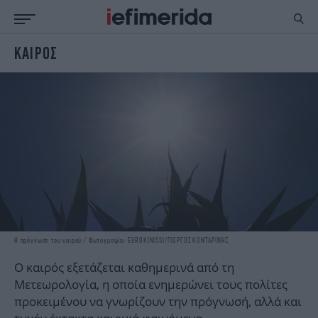
ΚΑΙΡΟΣ
ΕΙΔΗΣΕΙΣ
ΠΟΛΙΤΙΚΗ
NON PAPER
ΕΛΛΑΔΑ
ΟΙΚΟΝΟΜΙΑ
ΚΟΣΜΟΣ
ΠΟΛΙΤΙΣΜΟΣ
ΠΑΝΕΛΛΗΝΙΕΣ
ΖΩΗ
ΣΠΟΡ
ΓΥΝΑΙΚΑ
ENGLISH EDITION
ΠΟΛΗ
STORIES
ΕΚΛΟΓΕΣ
TRAVEL
ΤΕΧΝΟΛΟΓΙΑ
ΥΓΕΙΑ
Η πρόγνωση του καιρού / Φωτογραφία: EUROKINISSI/ΓΙΩΡΓΟΣ ΚΟΝΤΑΡΙΝΗΣ
DESIGN
ΟΛΥΜΠΙΑΚΟΙ ΑΓΩΝΕΣ
EURO
GREEN
Ο καιρός εξετάζεται καθημερινά από τη
Μετεωρολογία, η οποία ενημερώνει τους πολίτες
PODCAST
iAUTOKINITO
προκειμένου να γνωρίζουν την πρόγνωσή, αλλά και
iOPINIONS
iGASTRONOMIE