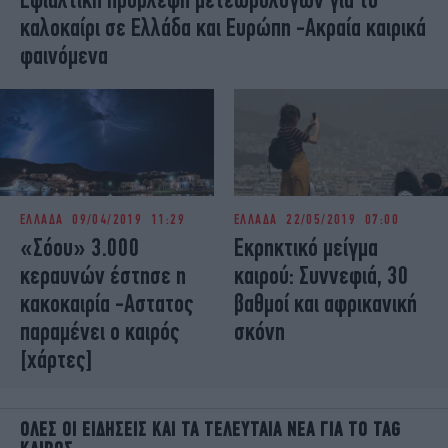
ΣΥΝΑΦΗ TAGS:
ΚΑΚΟΚΑΙΡΙΑ
,
ΠΡΟΓΝΩΣΗ ΚΑΙΡΟΥ
,
Ε
καλοκαίρι σε Ελλάδα και Ευρώπη -Ακραία καιρικά
ΚΤΑΚΤΟ ΔΕΛΤΙΟ ΕΠΙΚΙΝΔΥΝΩΝ ΚΑΙΡΙΚΩΝ
ΦΑΙΝΟΜΕΝΩΝ
,
φαινόμενα
ΕΛΛΑΔΑ
09/04/2019 11:29
ΕΛΛΑΔΑ
22/05/2019 07:00
«Σόου» 3.000
Εκρηκτικό μείγμα
κεραυνών έστησε η
καιρού: Συννεφιά, 30
κακοκαιρία -Αστατος
βαθμοί και αφρικανική
παραμένει ο καιρός
σκόνη
[χάρτες]
OΛΕΣ ΟΙ ΕΙΔΗΣΕΙΣ ΚΑΙ ΤΑ ΤΕΛΕΥΤΑΙΑ ΝΕΑ ΓΙΑ ΤΟ TAG