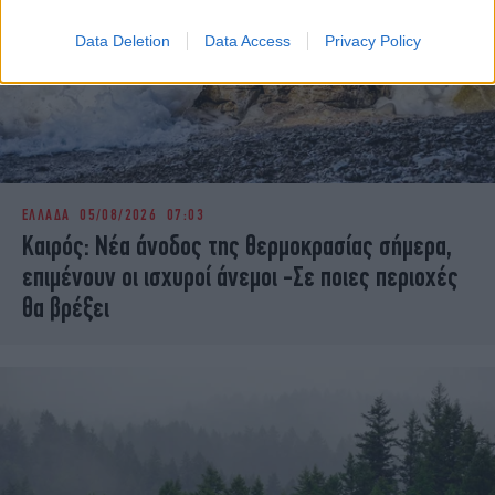
Data Deletion
Data Access
Privacy Policy
ΕΛΛΑΔΑ
05/08/2026 07:03
Καιρός: Νέα άνοδος της θερμοκρασίας σήμερα,
επιμένουν οι ισχυροί άνεμοι -Σε ποιες περιοχές
θα βρέξει