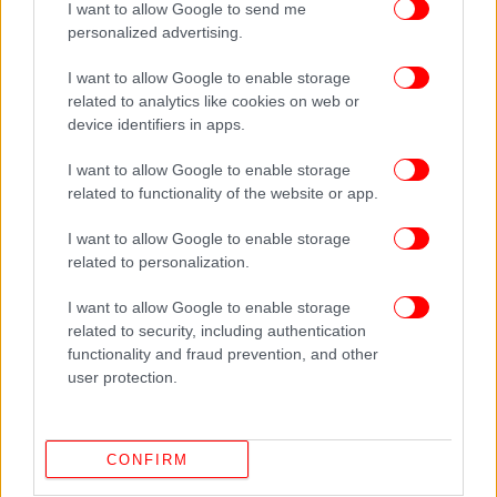
I want to allow Google to send me
personalized advertising.
I want to allow Google to enable storage
related to analytics like cookies on web or
device identifiers in apps.
I want to allow Google to enable storage
related to functionality of the website or app.
I want to allow Google to enable storage
related to personalization.
ΕΛΛΑΔΑ
05/08/2026 10:38
«Κοκτέιλ» από μελτέμια και ζέστη -Θα φτάσει
I want to allow Google to enable storage
related to security, including authentication
τους 40 βαθμούς ο υδράργυρος το
functionality and fraud prevention, and other
Σαββατοκύριακο
user protection.
CONFIRM