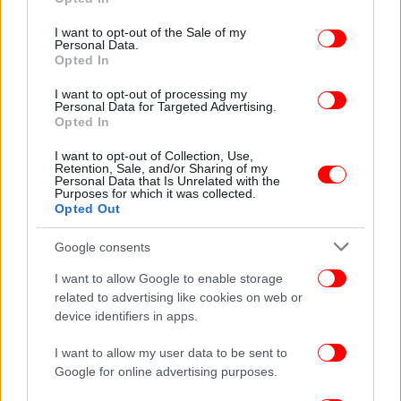
τελευταίων 50 ετών» λέει ο Κολυδάς
use your data for below specified purposes in below Google
consent section.
I want to opt-out of the Sale of my
Personal Data.
Opted In
I want to opt-out of processing my
Personal Data for Targeted Advertising.
Opted In
I want to opt-out of Collection, Use,
Retention, Sale, and/or Sharing of my
Personal Data that Is Unrelated with the
Purposes for which it was collected.
Opted Out
Google consents
GREEN
05/08/2026 12:32
I want to allow Google to enable storage
related to advertising like cookies on web or
Ελ Νίνιο: Έρχεται το ισχυρότερο φαινόμενο των
device identifiers in apps.
τελευταίων δεκαετιών -Πώς θα επηρεάσει τον
καιρό, την οικονομία και τη ζωή μας
I want to allow my user data to be sent to
Google for online advertising purposes.