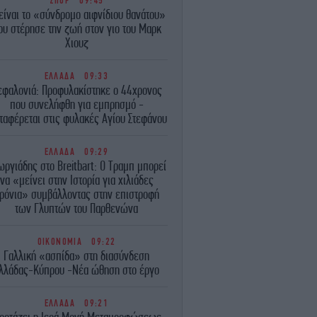
ΣΠΟΡ
09:45
 είναι το «σύνδρομο αιφνίδιου θανάτου»
ου στέρησε την ζωή στον γιο του Μαρκ
Χιουζ
ΕΛΛΑΔΑ
09:33
εφαλονιά: Προφυλακίστηκε ο 44χρονος
που συνελήφθη για εμπρησμό -
ταφέρεται στις φυλακές Αγίου Στεφάνου
ΕΛΛΑΔΑ
09:29
ωργιάδης στο Breitbart: Ο Τραμπ μπορεί
να «μείνει στην Ιστορία για χιλιάδες
ρόνια» συμβάλλοντας στην επιστροφή
των Γλυπτών του Παρθενώνα
ΟΙΚΟΝΟΜΙΑ
09:22
Γαλλική «ασπίδα» στη διασύνδεση
λλάδας-Κύπρου -Νέα ώθηση στο έργο
ΕΛΛΑΔΑ
09:21