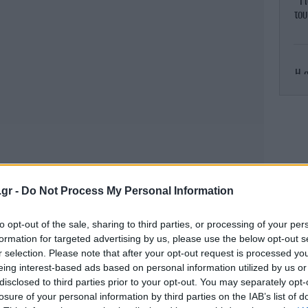
Γ
το
Η 
τ
Σίρ
.gr -
Do Not Process My Personal Information
Γ
to opt-out of the sale, sharing to third parties, or processing of your per
formation for targeted advertising by us, please use the below opt-out s
r selection. Please note that after your opt-out request is processed y
eing interest-based ads based on personal information utilized by us or
δ
disclosed to third parties prior to your opt-out. You may separately opt-
τ
losure of your personal information by third parties on the IAB’s list of