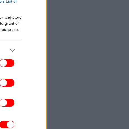
στον πρώην σύζυγό της
B’s List of
ΕΛΛΑΔΑ
08:47
er and store
Ιός Δυτικού Νείλου: Έξι θάνατοι στην
to grant or
Ελλάδα -65 τα κρούσματα, σε ποιους
ed purposes
δήμους εντοπίζονται
ΓΥΝΑΙΚΑ
08:43
Η Κάια Γκέρμπερ με εξώπλατο σύνολο
ada σε λευκό χρώμα -Εντυπωσιακή και
σέξι, μαγνήτισε τα βλέμματα
ΚΟΣΜΟΣ
08:40
 Ιράν λέει πως έχει συμφωνήσει με το
άν για το Ορμούζ: «Όλα εξαρτώνται από
την Ουάσιγκτον»
ΣΠΟΡ
08:40
στιγμή που σπάνε πιάτο στο κεφάλι του
Αταμάν [βίντεο]