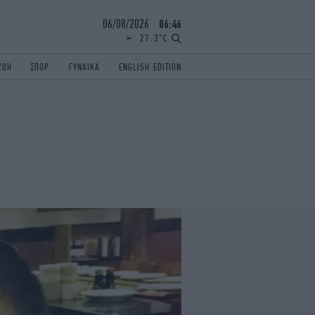
06/08/2026
06:46
27.3°C
ΖΩΗ
ΣΠΟΡ
ΓΥΝΑΙΚΑ
ENGLISH EDITION
ΕΛΛΑΔΑ
ΠΑΝΕΛΛΗΝΙΕΣ
ENGLISH EDITION
TRAVEL
ΟΛΥΜΠΙΑΚΟΙ ΑΓΩΝΕΣ
iAUTOKINITO
ΖΩΔΙΑ
ELAMEFORA