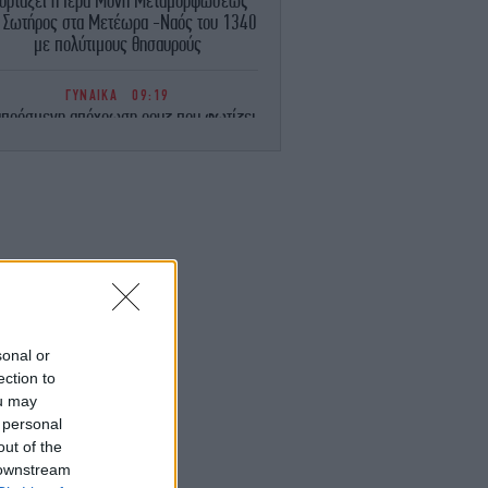
ιορτάζει η Ιερά Μονή Μεταμορφώσεως
υ Σωτήρος στα Μετέωρα -Ναός του 1340
με πολύτιμους θησαυρούς
ΓΥΝΑΙΚΑ
09:19
απρόσμενη απόχρωση ρουζ που φωτίζει
ο πρόσωπο και κολακεύει κάθε ηλικία
-Χαρίζει φρεσκάδα και λάμψη
ΣΠΟΡ
09:18
ιαλ τέλος: Ο Γιαν Ντιομαντέ παίκτης της
Ρεάλ Μαδρίτης για 125 εκατ. ευρώ
ΑΥΤΟΚΙΝΗΤΟ
09:13
ιατί εξαφανίζονται οι εξατμίσεις από τα
καινούργια αυτοκίνητα;
sonal or
ection to
ou may
ΚΟΣΜΟΣ
08:50
Συγκλονίζουν οι αποκαλύψεις για τη
 personal
ολοφονία 4 παιδιών στη Νέα Υόρκη: Το
out of the
ελευταίο μήνυμα που έστειλε η μητέρα
 downstream