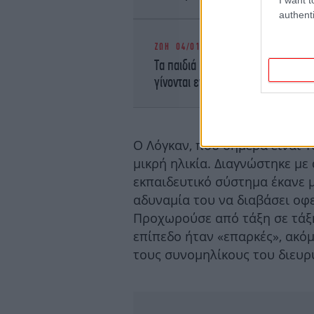
authenti
ΖΩΗ
04/01/2026 21:33
Τα παιδιά που δεν είναι τα «αγαπ
γίνονται ενήλικες
Ο Λόγκαν, που σήμερα είναι 1
μικρή ηλικία. Διαγνώστηκε με 
εκπαιδευτικό σύστημα έκανε 
αδυναμία του να διαβάσει οφ
Προχωρούσε από τάξη σε τάξη
επίπεδο ήταν «επαρκές», ακόμ
τους συνομηλίκους του διευρ