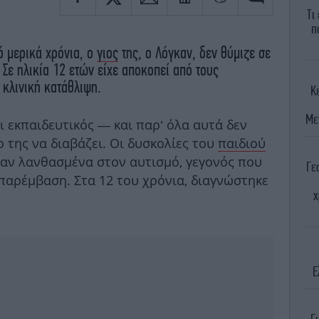
Τι
π
ό μερικά χρόνια, ο
γιος
της, ο Λόγκαν, δεν θύμιζε σε
 Σε ηλικία 12 ετών είχε αποκοπεί από τους
 κλινική κατάθλιψη.
Κ
Με
αι εκπαιδευτικός — και παρ’ όλα αυτά δεν
ο της να διαβάζει. Οι δυσκολίες του
παιδιού
αν λανθασμένα στον αυτισμό, γεγονός που
Γε
παρέμβαση. Στα 12 του χρόνια, διαγνώστηκε
χ
Ε