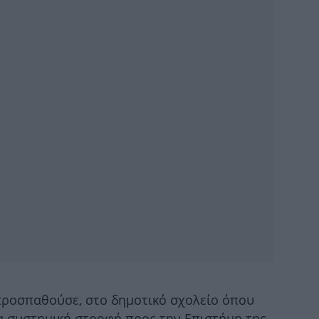
ο
Ισ
αν
Η 
σ
Άσ
κά
 προσπαθούσε, στο δημοτικό σχολείο όπου
ια συστημική στροφή προς την Επιστήμη της