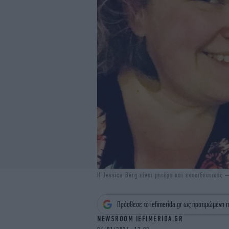
Η Jessica Berg είναι μητέρα και εκπαιδευτικός 
Πρόσθεσε το iefimerida.gr ως προτιμώμενη π
NEWSROOM IEFIMERIDA.GR