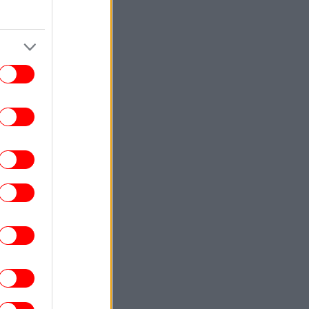
ENGLISH
08:37
Dutch Tourist Drowns Trying to Save
Struggling Friend Off Crete Coast
ΚΟΣΜΟΣ
08:34
Ουκρανία: Τρεις νεκροί από ρωσικούς
μβαρδισμούς -Διασώστες ψάχνουν στα
συντρίμμια
ΣΠΟΡ
08:30
Αθλητικές μεταδόσεις: Πού θα δείτε τη
άχη του ΠΑΟΚ με την Άντερλεχτ για τα
προκριματικά του Europa League
ΕΛΛΑΔΑ
08:28
οθετήθηκε η φωτιά στο Καρύδι Λασιθίου
- Ήχησε το 112 για ετοιμότητα
ΕΛΛΑΔΑ
08:25
σσαλονίκη: Φωτιά σε διαμέρισμα στην
ολίχνη -Απεγκλωβίστηκαν δύο ένοικοι