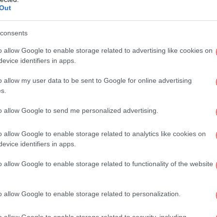
αση προκαλούσε δύο παράλληλες αντιδράσεις.
Out
ν αυξανόμενο πανικό. Ως μητέρα, βαθιά
 πρόβλημα δεν ήταν απλώς ακαδημαϊκό· είχε
consents
υγείας. Η απογοήτευση, το άγχος και η
o allow Google to enable storage related to advertising like cookies on
νονταν με προβλήματα συμπεριφοράς,
evice identifiers in apps.
βο
ρση. Αυτές οι συμπεριφορές λειτουργούσαν
τι στη ντροπή του να μένει πίσω.
o allow my user data to be sent to Google for online advertising
s.
to allow Google to send me personalized advertising.
μ
o allow Google to enable storage related to analytics like cookies on
ρα στη διάγνωση αυτισμού της κόρης της: «Δεν
evice identifiers in apps.
Ορι
o allow Google to enable storage related to functionality of the website
o allow Google to enable storage related to personalization.
3χρονο παιδί που υπέστη εγκεφαλίτιδα από γρίπη
Θε
Π
o allow Google to enable storage related to security, including