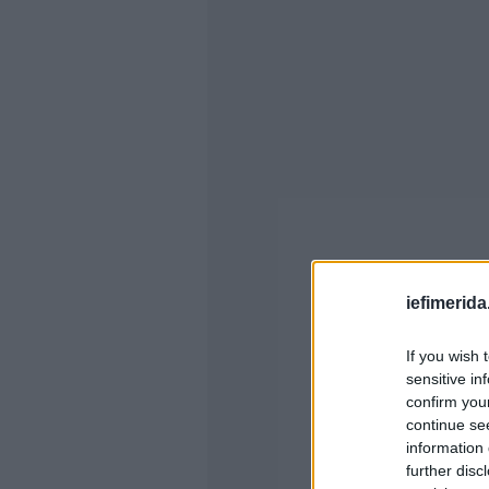
iefimerida
If you wish 
sensitive in
confirm you
continue se
information 
further disc