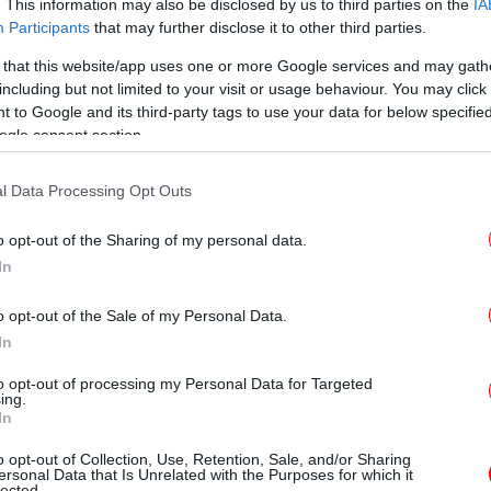
. This information may also be disclosed by us to third parties on the
IA
Participants
that may further disclose it to other third parties.
 that this website/app uses one or more Google services and may gath
including but not limited to your visit or usage behaviour. You may click 
ερικά χρόνια, ο γιος της, ο Λόγκαν, δεν
 to Google and its third-party tags to use your data for below specifi
 ήταν παλιότερα. Σε ηλικία 12 ετών είχε
ogle consent section.
ους του, έχανε τα μαλλιά του λόγω
ό έντονο στρες και αντιμετώπιζε κλινική
l Data Processing Opt Outs
επικοινωνήσει με τον τρόπο που έχει τη
Pr
ς εφήβους — μέσω γραπτών μηνυμάτων.
o opt-out of the Sharing of my personal data.
ά ένιωθε αποκλεισμένος επειδή δεν μπορούσε
In
έσα στο παιχνίδι. Στην τάξη αποσυρόταν,
Το
o opt-out of the Sale of my Personal Data.
ντροπή του να κληθεί να διαβάσει ή να
Ομ
In
 επίφαση γενναιότητας για να προστατεύσει
 διαβάσει.
to opt-out of processing my Personal Data for Targeted
ing.
In
Η 
o opt-out of Collection, Use, Retention, Sale, and/or Sharing
ersonal Data that Is Unrelated with the Purposes for which it
lected.