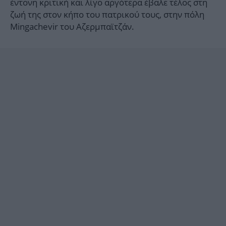
έντονη κριτική και λίγο αργότερα έβαλε τέλος στη
ζωή της στον κήπο του πατρικού τους, στην πόλη
Mingachevir του Αζερμπαϊτζάν.