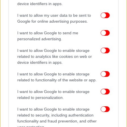
Το περιστατικό αυτό έρχεται μόλις μία εβδομάδα
device identifiers in apps.
μετά τη θύελλα αντιδράσεων που προκάλεσε στο
Ιράν
ο γάμος της κόρης ενός στενού συμβούλου του
I want to allow my user data to be sent to
Αγιατολάχ Χαμενεΐ,
ο οποίος είχε συμβάλει στην
Google for online advertising purposes.
καταστολή των διαδηλώσεων κατά της επιβολής της
I want to allow Google to send me
μαντίλας.
personalized advertising.
Βίντεο που κυκλοφόρησαν έδειχναν τον Αλί
I want to allow Google to enable storage
Σαμχανί, κορυφαίο σύμβουλο του ανώτατου ηγέτη
related to analytics like cookies on web or
του Ιράν και μέλος του Συμβουλίου
device identifiers in apps.
Διαγνωστικότητας του Συμφέροντος του
I want to allow Google to enable storage
Καθεστώτος, να συνοδεύει την κόρη του, Φατέμεχ,
related to functionality of the website or app.
στην αίθουσα δεξιώσεων του πολυτελούς
ξενοδοχείου Espinas Palace στην Τεχεράνη.
I want to allow Google to enable storage
related to personalization.
I want to allow Google to enable storage
related to security, including authentication
functionality and fraud prevention, and other