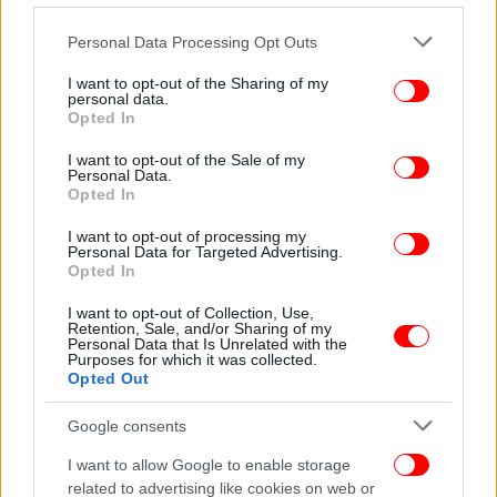
Please note that this website/app uses one or more Google
Personal Data Processing Opt Outs
services and may gather and store information including but
not limited to your visit or usage behaviour. You may click to
I want to opt-out of the Sharing of my
personal data.
grant or deny consent to Google and its third-party tags to
Opted In
use your data for below specified purposes in below Google
consent section.
I want to opt-out of the Sale of my
Personal Data.
Opted In
I want to opt-out of processing my
Personal Data for Targeted Advertising.
Opted In
I want to opt-out of Collection, Use,
Retention, Sale, and/or Sharing of my
Personal Data that Is Unrelated with the
Purposes for which it was collected.
Opted Out
Το ζευγάρι
Google consents
Το περιστατικό που προκάλεσε οργή στο Ιράν
I want to allow Google to enable storage
related to advertising like cookies on web or