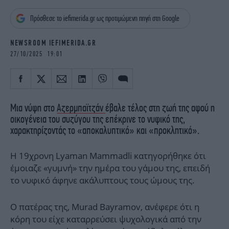
iBOOKS
ΖΩΔΙΑ
Πρόσθεσε το iefimerida.gr ως προτιμώμενη πηγή στη Google
OSCARS
THE OCEAN
MEDIA
ELAMEFORA
NEWSROOM IEFIMERIDA.GR
27/10/2025 19:01
NEWSLETTER
Μια νύφη στο
Αζερμπαϊτζάν
έβαλε τέλος στη ζωή της αφού η
οικογένεια του συζύγου της επέκρινε το νυφικό της,
χαρακτηρίζοντάς το «αποκαλυπτικό» και «προκλητικό».
Η 19χρονη Lyaman Mammadli κατηγορήθηκε ότι
έμοιαζε «γυμνή» την ημέρα του γάμου της, επειδή
το νυφικό άφηνε ακάλυπτους τους ώμους της.
Ο πατέρας της, Murad Bayramov, ανέφερε ότι η
κόρη του είχε καταρρεύσει ψυχολογικά από την