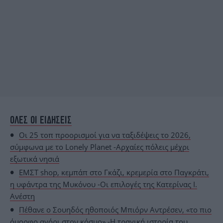
ΟΛΕΣ ΟΙ ΕΙΔΗΣΕΙΣ
Οι 25 τοπ προορισμοί για να ταξιδέψεις το 2026,
σύμφωνα με το Lonely Planet -Αρχαίες πόλεις μέχρι
εξωτικά νησιά
ΕΜΣΤ shop, κεμπάπ στο Γκάζι, κρεμερία στο Παγκράτι,
η υφάντρα της Μυκόνου -Oι επιλογές της Κατερίνας Ι.
Ανέστη
Πέθανε ο Σουηδός ηθοποιός Μπιόρν Αντρέσεν, «το πιο
όμορφο αγόρι στον κόσμο» -Η τραγική ιστορία του