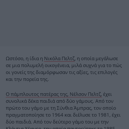
Ωστόσο, η ίδια η
Νικόλα Πελτζ
, η οποία μεγάλωσε
σε μια πολυμελή οικογένεια, μιλά συχνά για το πώς
οι γονείς της διαμόρφωσαν τις αξίες, τις επιλογές
και την πορεία της.
Ο πάμπλουτος πατέρας της, Νέλσον Πελτζ,
έχει
συνολικά δέκα παιδιά από δύο γάμους. Από τον
πρώτο του γάμο με τη Σύνθια Άμπρας, τον οποίο
πραγματοποίησε το 1964 και διέλυσε το 1981, έχει
δύο παιδιά. Από τον δεύτερο γάμο του με την
Κλόντια Χέφνερ, την οποία παντρεύτηκε το 1985,