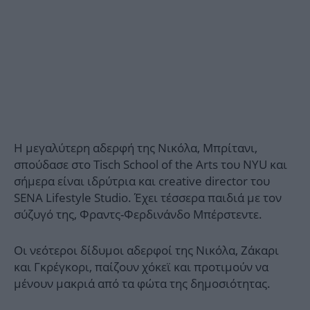
Η μεγαλύτερη αδερφή της Νικόλα, Μπρίτανι,
σπούδασε στο Tisch School of the Arts του NYU και
σήμερα είναι ιδρύτρια και creative director του
SENA Lifestyle Studio. Έχει τέσσερα παιδιά με τον
σύζυγό της, Φραντς-Φερδινάνδο Μπέρστεντε.
Οι νεότεροι δίδυμοι αδερφοί της Νικόλα, Ζάκαρι
και Γκρέγκορι, παίζουν χόκεϊ και προτιμούν να
μένουν μακριά από τα φώτα της δημοσιότητας.