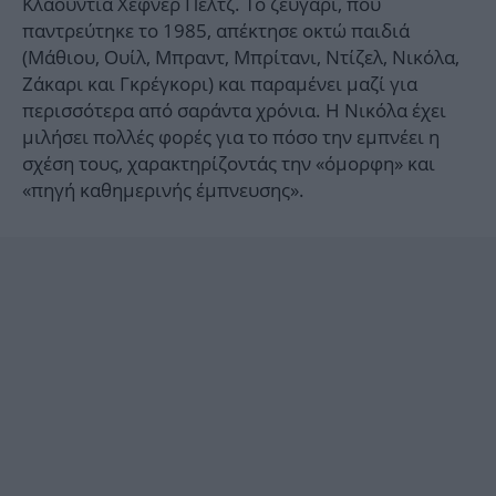
Κλαούντια Χέφνερ Πελτζ. Το ζευγάρι, που
παντρεύτηκε το 1985, απέκτησε οκτώ παιδιά
(Μάθιου, Ουίλ, Μπραντ, Μπρίτανι, Ντίζελ, Νικόλα,
Ζάκαρι και Γκρέγκορι) και παραμένει μαζί για
περισσότερα από σαράντα χρόνια. Η Νικόλα έχει
μιλήσει πολλές φορές για το πόσο την εμπνέει η
σχέση τους, χαρακτηρίζοντάς την «όμορφη» και
«πηγή καθημερινής έμπνευσης».