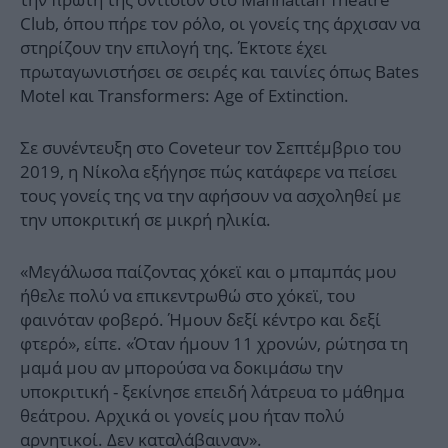
Club, όπου πήρε τον ρόλο, οι γονείς της άρχισαν να
στηρίζουν την επιλογή της. Έκτοτε έχει
πρωταγωνιστήσει σε σειρές και ταινίες όπως Bates
Motel και Transformers: Age of Extinction.
Σε συνέντευξη στο Coveteur τον Σεπτέμβριο του
2019, η Νίκολα εξήγησε πώς κατάφερε να πείσει
τους γονείς της να την αφήσουν να ασχοληθεί με
την υποκριτική σε μικρή ηλικία.
«Μεγάλωσα παίζοντας χόκεϊ και ο μπαμπάς μου
ήθελε πολύ να επικεντρωθώ στο χόκεϊ, του
φαινόταν φοβερό. Ήμουν δεξί κέντρο και δεξί
φτερό», είπε. «Όταν ήμουν 11 χρονών, ρώτησα τη
μαμά μου αν μπορούσα να δοκιμάσω την
υποκριτική - ξεκίνησε επειδή λάτρευα το μάθημα
θεάτρου. Αρχικά οι γονείς μου ήταν πολύ
αρνητικοί. Δεν καταλάβαιναν».