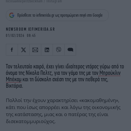
nicolaannepeltzbeckham / Instagram
iBOOKS
ΖΩΔΙΑ
OSCARS
THE OCEAN
Πρόσθεσε το iefimerida.gr ως προτιμώμενη πηγή στη Google
MEDIA
ELAMEFORA
NEWSROOM IEFIMERIDA.GR
NEWSLETTER
01/02/2026 08:45
Τον τελευταίο καιρό, έχει γίνει ιδιαίτερος ντόρος γύρω από το
όνομα της Νίκολα Πελτζ, για τον γάμο της με τον
Μπρούκλιν
Μπέκαμ
και τη δύσκολη σχέση της με την πεθερά της,
Βικτόρια.
Πολλοί την έχουν χαρακτηρίσει «κακομαθημένη»,
κάτι που ίσως απορρέει και λόγω της οικονομικής
της κατάστασης, μιας και ο πατέρας της είναι
δισεκατομμυριούχος.