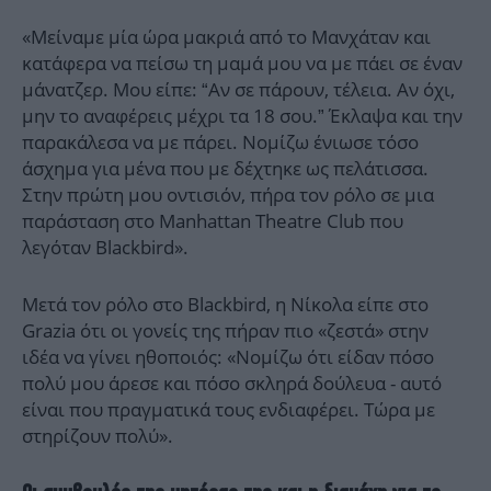
«Μείναμε μία ώρα μακριά από το Μανχάταν και
κατάφερα να πείσω τη μαμά μου να με πάει σε έναν
μάνατζερ. Μου είπε: “Αν σε πάρουν, τέλεια. Αν όχι,
μην το αναφέρεις μέχρι τα 18 σου.” Έκλαψα και την
παρακάλεσα να με πάρει. Νομίζω ένιωσε τόσο
άσχημα για μένα που με δέχτηκε ως πελάτισσα.
Στην πρώτη μου οντισιόν, πήρα τον ρόλο σε μια
παράσταση στο Manhattan Theatre Club που
λεγόταν Blackbird».
Μετά τον ρόλο στο Blackbird, η Νίκολα είπε στο
Grazia ότι οι γονείς της πήραν πιο «ζεστά» στην
ιδέα να γίνει ηθοποιός: «Νομίζω ότι είδαν πόσο
πολύ μου άρεσε και πόσο σκληρά δούλευα - αυτό
είναι που πραγματικά τους ενδιαφέρει. Τώρα με
στηρίζουν πολύ».