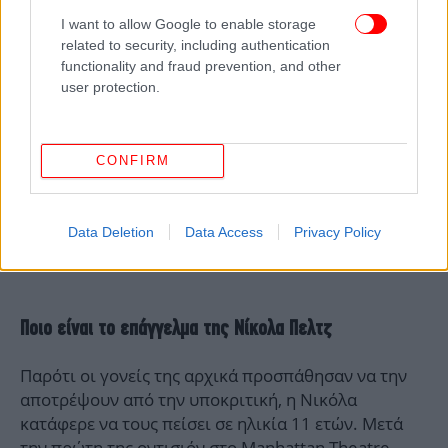
I want to allow Google to enable storage
related to security, including authentication
functionality and fraud prevention, and other
user protection.
CONFIRM
Data Deletion
Data Access
Privacy Policy
Ποιο είναι το επάγγελμα της Νίκολα Πελτζ
Παρότι οι γονείς της αρχικά προσπάθησαν να την
αποτρέψουν από την υποκριτική, η Νικόλα
κατάφερε να τους πείσει σε ηλικία 11 ετών. Μετά
την πρώτη της οντισιόν στο Manhattan Theatre