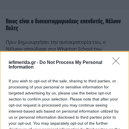
Ποιος είναι ο δισεκατομμυριούχος επενδυτής, Νέλσον
Πελτζ
Πριν δημιουργήσει την αυτοκρατορία του, ο
Νέλσον σπούδασε στο Wharton School του
Πανεπιστημίου της Πενσυλβάνια, σύμφωνα με το
Business Insider. Αργότερα εγκατέλειψε το κολέγιο
iefimerida.gr -
Do Not Process My Personal
Information
και άρχισε να εργάζεται στην οικογενειακή
επιχείρηση διανομής τροφίμων, όπου βοήθησε
If you wish to opt-out of the sale, sharing to third parties, or
στην επέκταση της εταιρείας.
processing of your personal or sensitive information for
targeted advertising by us, please use the below opt-out
Το 2005 συνίδρυσε την Trian Fund Management και
section to confirm your selection. Please note that after your
έκτοτε έχει διατελέσει μέλος διοικητικών
opt-out request is processed you may continue seeing
interest-based ads based on personal information utilized by
συμβουλίων μεγάλων εταιρειών, όπως οι Heinz,
us or personal information disclosed to third parties prior to
Mondelēz και Wendy’s, ενώ υπηρέτησε ως μη
your opt-out. You may separately opt-out of the further
εκτελεστικός πρόεδρος της Wendy’s από το 2007