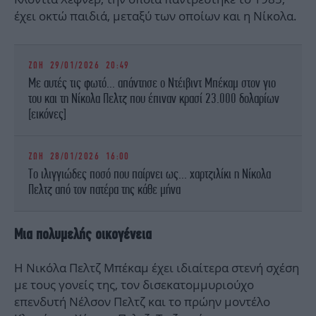
έχει οκτώ παιδιά, μεταξύ των οποίων και η Νίκολα.
ΖΩΗ
29/01/2026 20:49
Με αυτές τις φωτό... απάντησε ο Ντέιβιντ Μπέκαμ στον γιο
του και τη Νίκολα Πελτζ που έπιναν κρασί 23.000 δολαρίων
[εικόνες]
ΖΩΗ
28/01/2026 16:00
Το ιλιγγιώδες ποσό που παίρνει ως... χαρτζιλίκι η Νίκολα
Πελτζ από τον πατέρα της κάθε μήνα
Μια πολυμελής οικογένεια
Η Νικόλα Πελτζ Μπέκαμ έχει ιδιαίτερα στενή σχέση
με τους γονείς της, τον δισεκατομμυριούχο
επενδυτή Νέλσον Πελτζ και το πρώην μοντέλο