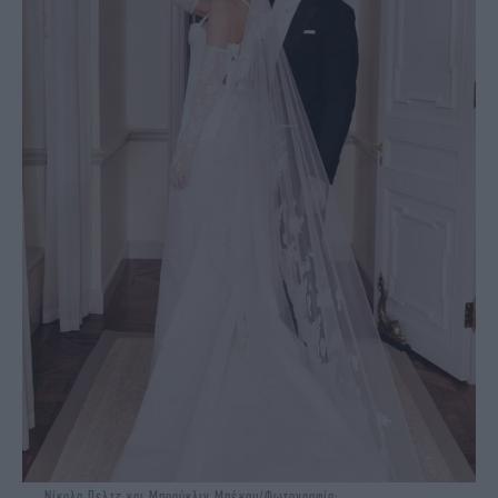
Νίκολα Πελτζ και Μπρούκλιν Μπέκαμ/Φωτογραφία: