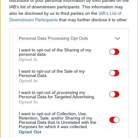
disclosure of your personal information by third parties on the
έως το 2024.
IAB’s list of downstream participants. This information may
also be disclosed by us to third parties on the
IAB’s List of
Παράλληλα, ο δισεκατομμυριούχος είναι
Downstream Participants
that may further disclose it to other
third parties.
διευθυντής της Madison Square Garden Sports Corp
από το 2015 και της Unilever PLC από το 2022.
Please note that this website/app uses one or more Google
Personal Data Processing Opt Outs
services and may gather and store information including but
not limited to your visit or usage behaviour. You may click to
I want to opt-out of the Sharing of my
Παρά την προβολή της κόρης τους, οι Νέλσον και
personal data.
grant or deny consent to Google and its third-party tags to
Κλαούντια Πελτζ προτιμούν να ζουν μακριά από τα
Opted In
use your data for below specified purposes in below Google
φώτα της δημοσιότητας. Η Νίκολα έχει δηλώσει ότι
consent section.
I want to opt-out of the Sale of my
η οικογένειά της είναι «anti-Hollywood» και ότι οι
Personal Data.
γονείς και τα αδέλφια της τη βοηθούν να παραμένει
Opted In
προσγειωμένη.
I want to opt-out of processing my
Personal Data for Targeted Advertising.
Opted In
I want to opt-out of Collection, Use,
Retention, Sale, and/or Sharing of my
Personal Data that Is Unrelated with the
Purposes for which it was collected.
Opted Out