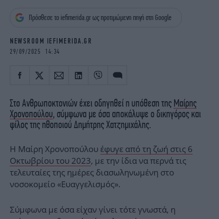
iBOOKS
ΖΩΔΙΑ
Πρόσθεσε το iefimerida.gr ως προτιμώμενη πηγή στη Google
OSCARS
THE OCEAN
MEDIA
ELAMEFORA
NEWSROOM IEFIMERIDA.GR
29/09/2025 14:34
NEWSLETTER
Στο Ανθρωποκτονιών έχει οδηγηθεί η υπόθεση της
Μαίρης
Χρονοπούλου
, σύμφωνα με όσα αποκάλυψε ο δικηγόρος και
φίλος της ηθοποιού Δημήτρης Χατζημιχάλης.
Η Μαίρη Χρονοπούλου
έφυγε από τη ζωή στις 6
Οκτωβρίου του 2023
, με την ίδια να περνά τις
τελευταίες της ημέρες διασωληνωμένη στο
νοσοκομείο «Ευαγγελισμός».
Σύμφωνα με όσα είχαν γίνει τότε γνωστά, η