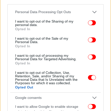
third parties.
Please note that this website/app uses one or more Google
Personal Data Processing Opt Outs
services and may gather and store information including but
not limited to your visit or usage behaviour. You may click to
I want to opt-out of the Sharing of my
personal data.
grant or deny consent to Google and its third-party tags to
Opted In
use your data for below specified purposes in below Google
«
Η οικιακή βοηθός
και ο φίλος της τη βρήκαν, αλλά,
consent section.
περιέργως, δεν έχει βρεθεί ούτε το νοσοκομειακό,
I want to opt-out of the Sale of my
Personal Data.
ούτε το ματωμένο νυχτικό για να δούμε μέσω του
Opted In
DNA τι έγινε. Η ιατροδικαστική έκθεση είναι
I want to opt-out of processing my
ελλιπής και η υπόθεση έχει πάρα πολλά κενά»,
Personal Data for Targeted Advertising.
πρόσθεσε ο Δημήτρης Χατζημιχάλης.
Opted In
I want to opt-out of Collection, Use,
ΟΛΕΣ ΟΙ ΕΙΔΗΣΕΙΣ
Retention, Sale, and/or Sharing of my
Personal Data that Is Unrelated with the
Purposes for which it was collected.
Από το Hamnet έως το Sinners: Οι ταινίες - φαβορί που
Opted Out
βάζουν πλώρη για τα Όσκαρ
Μηδέν Οκτώ: Το νέο all day στέκι του Περιστερίου
Google consents
σερβίρει ιταλικές πίτσες και φρουτένια aperol spritz
I want to allow Google to enable storage
Όταν οι μικρόσωμοι Munchkins του «Μάγου του Οζ»