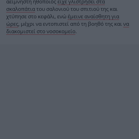
αείμνηστη ηθοποιός
είχε γλιστρήσει στα
σκαλοπάτια
του σαλονιού του σπιτιού της και
χτύπησε στο κεφάλι, ενώ
έμεινε αναίσθητη για
ώρες
, μέχρι να εντοπιστεί από τη βοηθό της και
να
διακομιστεί στο νοσοκομείο
.