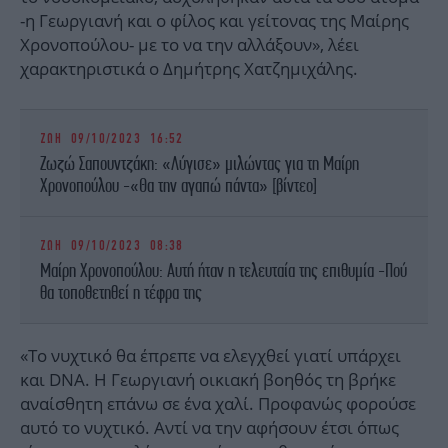
-η Γεωργιανή και ο φίλος και γείτονας της Μαίρης
Χρονοπούλου- με το να την αλλάξουν», λέει
χαρακτηριστικά ο Δημήτρης Χατζημιχάλης.
ΖΩΗ
09/10/2023 16:52
Ζωζώ Σαπουντζάκη: «Λύγισε» μιλώντας για τη Μαίρη
Χρονοπούλου -«Θα την αγαπώ πάντα» [βίντεο]
ΖΩΗ
09/10/2023 08:38
Μαίρη Χρονοπούλου: Αυτή ήταν η τελευταία της επιθυμία -Πού
θα τοποθετηθεί η τέφρα της
«Το νυχτικό θα έπρεπε να ελεγχθεί γιατί υπάρχει
και DNA. Η Γεωργιανή οικιακή βοηθός τη βρήκε
αναίσθητη επάνω σε ένα χαλί. Προφανώς φορούσε
αυτό το νυχτικό. Αντί να την αφήσουν έτσι όπως