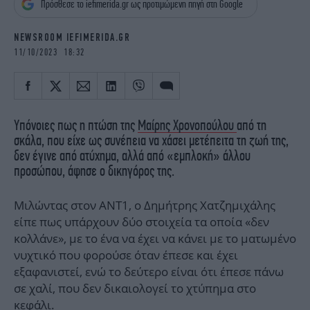
Πρόσθεσε το iefimerida.gr ως προτιμώμενη πηγή στη Google
iBOOKS
ΖΩΔΙΑ
OSCARS
THE OCEAN
NEWSROOM IEFIMERIDA.GR
MEDIA
ELAMEFORA
11/10/2023 18:32
NEWSLETTER
Υπόνοιες πως η πτώση της
Μαίρης Χρονοπούλου
από τη
σκάλα, που είχε ως συνέπεια να χάσει μετέπειτα τη ζωή της,
δεν έγινε από ατύχημα, αλλά από «εμπλοκή» άλλου
προσώπου, άφησε ο δικηγόρος της.
Mιλώντας στον ΑΝΤ1, o Δημήτρης Χατζημιχάλης
είπε πως υπάρχουν δύο στοιχεία τα οποία «δεν
κολλάνε», με το ένα να έχει να κάνει με το ματωμένο
νυχτικό που φορούσε όταν έπεσε και έχει
εξαφανιστεί, ενώ το δεύτερο είναι ότι έπεσε πάνω
σε χαλί, που δεν δικαιολογεί το χτύπημα στο
κεφάλι.