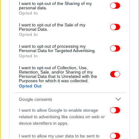
not limited to your visit or usage behaviour. You may click to
I want to opt-out of the Sharing of my
personal data.
grant or deny consent to Google and its third-party tags to
Opted In
use your data for below specified purposes in below Google
consent section.
I want to opt-out of the Sale of my
Personal Data.
Opted In
ΟΛΕΣ ΟΙ ΕΙΔΗΣΕΙΣ
I want to opt-out of processing my
Personal Data for Targeted Advertising.
Αυτή είναι η σκιώδης κυβέρνηση ΣΥΡΙΖΑ -Όλοι
Opted In
άνθρωποι του Κασσελάκη, βαθαίνει το ρήγμα
Τι είναι τα κιμπούτς του Ισραήλ -«Το όνειρο του
I want to opt-out of Collection, Use,
Retention, Sale, and/or Sharing of my
Παραδείσου μετατράπηκε σε Κόλαση από τη Χαμάς»
Personal Data that Is Unrelated with the
Purposes for which it was collected.
Έτσι γλίτωσε την οικογένειά της από τη Χαμάς μια
Opted Out
μητέρα: Πάτησε γκάζι, περνούσε δίπλα από τανκς, δείτε
βίντεο
Google consents
I want to allow Google to enable storage
related to advertising like cookies on web or
device identifiers in apps.
I want to allow my user data to be sent to