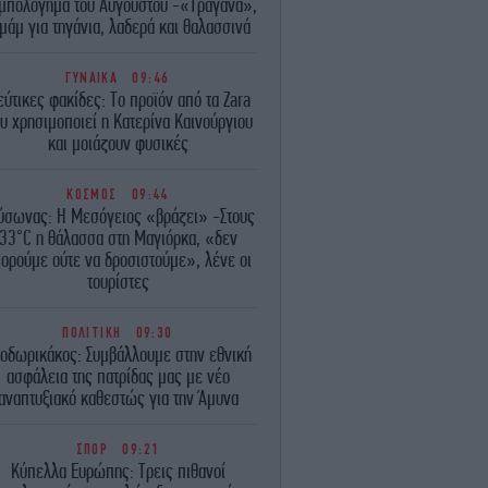
ιμπολόγημα του Αυγούστου -«Τραγανά»,
μάμ για τηγάνια, λαδερά και θαλασσινά
ΓΥΝΑΙΚΑ
09:46
ύτικες φακίδες: Το προϊόν από τα Zara
υ χρησιμοποιεί η Κατερίνα Καινούργιου
και μοιάζουν φυσικές
ΚΟΣΜΟΣ
09:44
ύσωνας: Η Μεσόγειος «βράζει» -Στους
33°C η θάλασσα στη Μαγιόρκα, «δεν
ορούμε ούτε να δροσιστούμε», λένε οι
τουρίστες
ΠΟΛΙΤΙΚΗ
09:30
οδωρικάκος: Συμβάλλουμε στην εθνική
ασφάλεια της πατρίδας μας με νέο
αναπτυξιακό καθεστώς για την Άμυνα
ΣΠΟΡ
09:21
Κύπελλα Ευρώπης: Τρεις πιθανοί