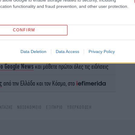
cation functionality and fraud prevention, and other user protection.
μαγ
-Τ
CONFIRM
ΗΠ
Α
Data Deletion
Data Access
Privacy Policy
το Google News
και μάθετε πρώτοι όλες τις ειδήσεις
«Δ
οι
ς
από την Ελλάδα και τον Κόσμο, στο
κατ
ΝΤΑΖΉΣ
ΝΟΣΟΚΟΜΕΊΟ
ΕΞΙΤΉΡΙΟ
ΥΠΕΡΚΌΠΩΣΗ
Κω