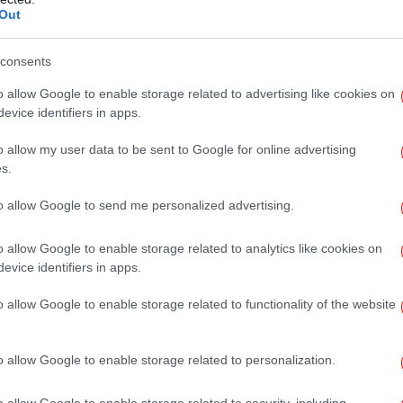
ακούς και καθίσματα κάθε μέρα για ένα μήνα:
Out
Γ
τ
consents
Ρίχ
o allow Google to enable storage related to advertising like cookies on
evice identifiers in apps.
ντύ
o allow my user data to be sent to Google for online advertising
s.
to allow Google to send me personalized advertising.
Pi
o allow Google to enable storage related to analytics like cookies on
evice identifiers in apps.
Μ
o allow Google to enable storage related to functionality of the website
Ο
των
o allow Google to enable storage related to personalization.
o allow Google to enable storage related to security, including