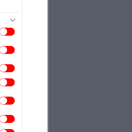
ΚΟΣΜΟΣ
08:44
ιατροί κρατούν ασθενή στο χειρουργικό
ραπέζι, ενώ χτυπά ο σεισμός των 7,1
τερ στην Ιαπωνία -Συγκλονιστικό βίντεο
ΓΥΝΑΙΚΑ
08:40
Γιατί όλες οι fashionistas θέλουν να
νονται σαν Ιταλίδες γιαγιάδες -Το trend
που έχει κατακτήσει τη μόδα
ENGLISH
08:26
lot in Deadly Psatha Helicopter Collision
Says He Had "No Visual Contact"
ΚΟΣΜΟΣ
08:22
όλις 33 πλοία διέσχισαν τα Στενά του
ρμούζ αυτή την εβδομάδα -Εν αναμονή
 αποτελεσμάτων των συνομιλιών με το
Ιράν
GASTRONOMIE
08:14