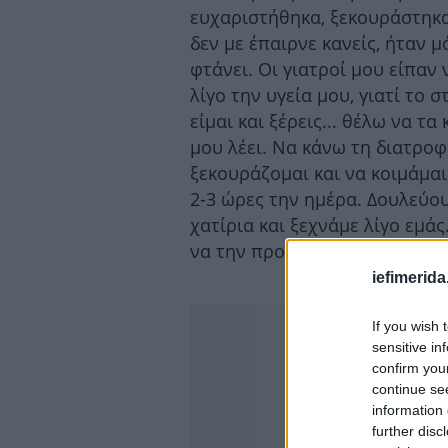
ευχαριστήθηκα, ξεκουράστηκα
δεν με έπαιρνε κανείς, ήταν 
φτάνει. Οι γιατροί μου είπαν 
λίγο την υγεία μου, γιατί το 
είμαι και ξέρεις... θέλω να τ
μου λέει. Να κάνω τη διατροφ
ξεκουράζομαι και να κοιμάμαι
2-3 ώρες την ημέρα. Δουλεύο
χατίρια και ξεχνάμε λίγο εμά
να την προσέχουμε για να την
iefimerida
If you wish 
sensitive in
confirm you
continue se
information 
further disc