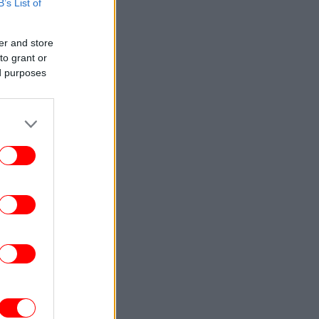
B’s List of
ΕΛΛΑΔΑ
09:02
ραγωδία στις Σέρρες: Σφοδρή μετωπική
σύγκρουση φορτηγού με αυτοκίνητο
er and store
-Σκοτώθηκαν μητέρα και γιος
to grant or
ed purposes
ΖΩΗ
09:00
εντάγια και Τομ Χόλαντ έκαναν μυστικό
δεύτερο γάμο: Με λαμπερούς
καλεσμένους, έφταναν με ελικόπτερα
-Πάλι δεν βγήκε καμία φωτό
ΟΙΚΟΝΟΜΙΑ
08:55
ΕΦΚΑ: Ώρα πληρωμών για τους
οικοδόμους, σήμερα καταβάλλεται το
αδειοδωρόσημο
ΖΩΗ
08:50
ρειάζομαι βοήθεια» τα πρώτα λόγια του
εζ Χίλτον μετά τον αυτοτραυματισμό του
σε live στο TikTok