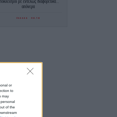
ποκλεισμοί με εντελώς διαφορετικά...
απόνερα
ΕΛΛΑΔΑ
09:18
Προαστιακός φθάνει στο Λουτράκι -Πού
θα βρίσκονται οι νέοι σταθμοί
ΕΛΛΑΔΑ
09:13
κρή ανασύρθηκε 53χρονη από ακάλυπτο
ολυκατοικίας στο Γουδί -Έπεσε από τον
5ο όροφο
ΓΥΝΑΙΚΑ
09:11
αλομοίρα: Η οικογενειακή φωτό με τον
ζυγό της, Γιώργο Μπούσαλη, και τα τρία
παιδιά τους στη Σαντορίνη
sonal or
ection to
ou may
GASTRONOMIE
09:06
 personal
Συνταγή για μαρμελάδα σταφύλι
-Αρωματική και πλούσια
out of the
 downstream