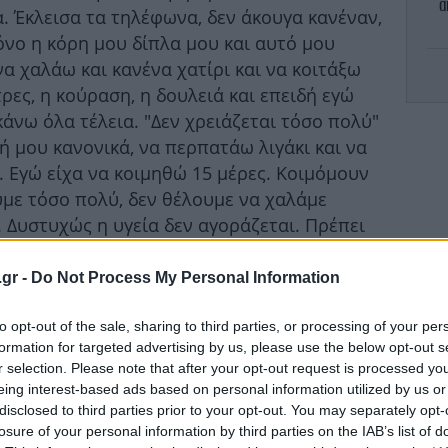
α
. Έκλεισα τα τηλέφωνα, δεν άκουγα κανέναν,
μόνο η κόρη μου δίπλα μου και αυτό μου
να χαλάω και κανένα χατίρι και να κοιτάξω
Ο 
στρες, η κούραση, η δουλειά και επειδή εγώ
α κάνω όλα τέλεια. "Δεν χρειάζεται τόσο πολύ"
ή μου κανονικά, να περπατάω λιγάκι και να
. Εγώ είχα να κοιμηθώ 15 μέρες. Κοιμόμουν
Νε
υμε τόσο πολύ, δεν θέλουμε να χαλάμε
π
ς. Δυστυχώς η υγεία δεν αγοράζεται. Πρέπει
 έχουμε», είπε ο Λευτέρης Πανταζής.
.gr -
Do Not Process My Personal Information
Κ
σύ
to opt-out of the sale, sharing to third parties, or processing of your per
formation for targeted advertising by us, please use the below opt-out s
r selection. Please note that after your opt-out request is processed y
eing interest-based ads based on personal information utilized by us or
disclosed to third parties prior to your opt-out. You may separately opt-
losure of your personal information by third parties on the IAB’s list of