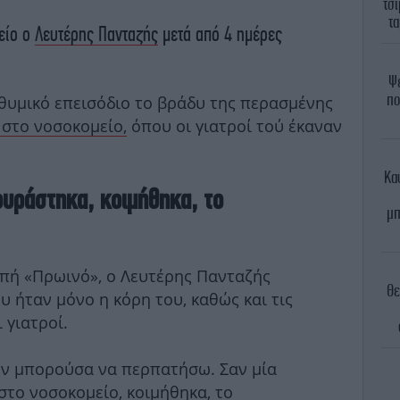
τσ
τα
είο ο
Λευτέρης Πανταζής
μετά από 4 ημέρες
Ψε
πο
οθυμικό επεισόδιο το βράδυ της περασμένης
στο νοσοκομείο,
όπου οι γιατροί τού έκαναν
Κα
υράστηκα, κοιμήθηκα, το
μπ
πή «Πρωινό», ο Λευτέρης Πανταζής
Θε
 ήταν μόνο η κόρη του, καθώς και τις
 γιατροί.
εν μπορούσα να περπατήσω. Σαν μία
στο νοσοκομείο, κοιμήθηκα, το