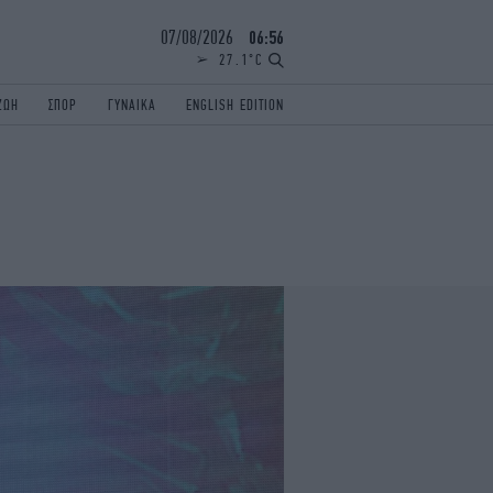
07/08/2026
06:56
27.1°C
ΖΩΗ
ΣΠΟΡ
ΓΥΝΑΙΚΑ
ENGLISH EDITION
ΕΛΛΑΔΑ
ΠΑΝΕΛΛΗΝΙΕΣ
ENGLISH EDITION
TRAVEL
ΟΛΥΜΠΙΑΚΟΙ ΑΓΩΝΕΣ
iAUTOKINITO
ΖΩΔΙΑ
ELAMEFORA