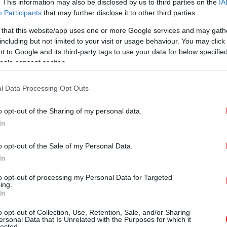
. This information may also be disclosed by us to third parties on the
IA
Participants
that may further disclose it to other third parties.
Τ
 that this website/app uses one or more Google services and may gath
including but not limited to your visit or usage behaviour. You may click 
 to Google and its third-party tags to use your data for below specifi
ogle consent section.
Ζ
l Data Processing Opt Outs
o opt-out of the Sharing of my personal data.
In
o opt-out of the Sale of my Personal Data.
In
 -Η Δήμητρα Παπαδοπούλου σε χιουμοριστικό
to opt-out of processing my Personal Data for Targeted
ing.
«Χ
In
Πέρ
στιγμιότυπο της Αλίκης Βουγιουκλάκη από το
o opt-out of Collection, Use, Retention, Sale, and/or Sharing
λ
ersonal Data that Is Unrelated with the Purposes for which it
lected.