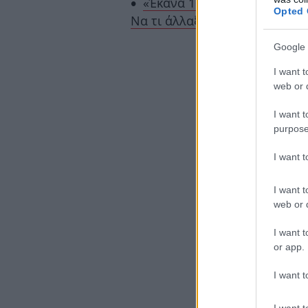
«Έκανα 100 push ups, κοιλι
Opted 
Να τι άλλαξε - και τι όχι»
Google 
I want t
web or d
I want t
purpose
I want 
I want t
web or d
I want t
or app.
I want t
I want t