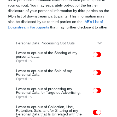
your opt-out. You may separately opt-out of the further
disclosure of your personal information by third parties on the
IAB’s list of downstream participants. This information may
ΥΓΕΙΑ
13/02/2019 09:28
also be disclosed by us to third parties on the
IAB’s List of
Burnout: 6 σημάδια που μαρτυρουν ότι είσαι στα
Downstream Participants
that may further disclose it to other
third parties.
όρια ψυχικής και σωματικής εξουθένωσης
Please note that this website/app uses one or more Google
Personal Data Processing Opt Outs
services and may gather and store information including but
not limited to your visit or usage behaviour. You may click to
I want to opt-out of the Sharing of my
personal data.
grant or deny consent to Google and its third-party tags to
Opted In
use your data for below specified purposes in below Google
consent section.
I want to opt-out of the Sale of my
Personal Data.
Opted In
I want to opt-out of processing my
Personal Data for Targeted Advertising.
Opted In
I want to opt-out of Collection, Use,
Retention, Sale, and/or Sharing of my
Personal Data that Is Unrelated with the
ΠΟΛΙΤΙΚΗ
26/02/2018 15:37