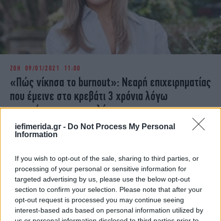
ΖΩΗ
09/01/2021 11:00
«Πώς νίκησα το burnout»: Νεαρή επιχειρηματίας
που έμεινε στο κρεβάτι 3 χρόνια λόγω
υπερκόπωσης, αποκαλύπτει
iefimerida.gr -
Do Not Process My Personal
Information
If you wish to opt-out of the sale, sharing to third parties, or
processing of your personal or sensitive information for
targeted advertising by us, please use the below opt-out
section to confirm your selection. Please note that after your
opt-out request is processed you may continue seeing
interest-based ads based on personal information utilized by
us or personal information disclosed to third parties prior to