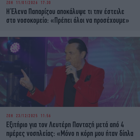
ΖΩΗ
11/01/2026 17:30
iBOOKS
ΖΩΔΙΑ
Η Έλενα Παπαρίζου αποκάλυψε τι την έστειλε
OSCARS
THE OCEAN
στο νοσοκομείο: «Πρέπει όλοι να προσέχουμε»
MEDIA
ELAMEFORA
NEWSLETTER
ΖΩΗ
23/12/2025 11:56
Εξιτήριο για τον Λευτέρη Πανταζή μετά από 4
ημέρες νοσηλείας: «Μόνο η κόρη μου ήταν δίπλα