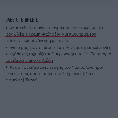
ΟΛΕΣ ΟΙ ΕΙΔΗΣΕΙΣ
«Αυτό είναι το μόνο πράγμα που σκέφτομαι για το
Ιράν», λέει ο Τραμπ -Καθ' οδόν για Κίνα, τριήμερη
επίσκεψη και συνάντηση με τον Σι
«Δικό μας ήταν το drone, κάτι έγινε με τις επικοινωνίες
και χάθηκε», ισχυρίζεται Ουκρανός χειριστής -Τα σενάρια
προέλευσης από τη Λιβύη
Κρήτη: Οι τελευταίες στιγμές του Νικήτα λίγο πριν
πέσει νεκρός από τα πυρά του 54χρονου -Χόρευε
ανέμελος [βίντεο]