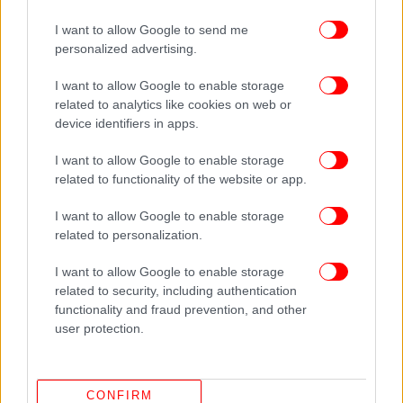
I want to allow Google to send me
personalized advertising.
Από τις συνδρομές του Netflix μέχρι τα ράφια των σούπερ μάρκετ και
τις online αγορές στην Amazon, οι τιμές τελειώνουν σχεδόν πάντα σε
I want to allow Google to enable storage
«,99», «,95» ή κάποιο άλλο φαινομενικά τυχαίο νούμερο / UNSPLASH
related to analytics like cookies on web or
device identifiers in apps.
Το πιο εντυπωσιακό είναι ότι το φαινόμενο
λειτουργεί ακόμη και όταν γνωρίζουμε ότι
I want to allow Google to enable storage
πέφτουμε θύμα του. Οι ειδικοί λένε ότι όταν
related to functionality of the website or app.
συγκρίνουμε γρήγορα τιμές - όπως συμβαίνει σε
I want to allow Google to enable storage
ένα σούπερ μάρκετ ή σε ένα ηλεκτρονικό
related to personalization.
κατάστημα - ο εγκέφαλος απλώς δεν προλαβαίνει
να κάνει πιο λογική αξιολόγηση.
I want to allow Google to enable storage
related to security, including authentication
Γι’ αυτό και εταιρείες όπως η Walmart έχουν χτίσει
functionality and fraud prevention, and other
user protection.
ολόκληρη τη στρατηγική τους πάνω στις «μη
στρογγυλές» τιμές. Αντίθετα, πολυτελή brands
αποφεύγουν συχνά τα «,99» επειδή θεωρούν ότι
CONFIRM
παραπέμπουν σε οικονομικές προσφορές και όχι σε