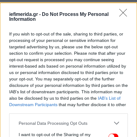
Σε μία από τις έρευνές του, οι καταναλωτές
iefimerida.gr -
Do Not Process My Personal
κλήθηκαν να συγκρίνουν δύο βάζα
Information
φυστικοβούτυρο. Στην πρώτη περίπτωση, το απλό
κόστιζε 2,99 δολάρια και το premium 4 δολάρια.
If you wish to opt-out of the sale, sharing to third parties, or
Στη δεύτερη, οι τιμές ήταν 3 δολάρια και 4,01
processing of your personal or sensitive information for
αντίστοιχα. Αν και η διαφορά παρέμενε ακριβώς
targeted advertising by us, please use the below opt-out
section to confirm your selection. Please note that after your
ίδια, οι περισσότεροι θεωρούσαν πολύ μεγαλύτερο
opt-out request is processed you may continue seeing
το χάσμα ανάμεσα στα 2,99 και τα 4 δολάρια.
interest-based ads based on personal information utilized by
us or personal information disclosed to third parties prior to
«Ο εγκέφαλος "κολλάει" στο πρώτο νούμερο»,
your opt-out. You may separately opt-out of the further
εξηγεί ο Manoj Thomas. «Αντιλαμβάνεται τα 2,99
disclosure of your personal information by third parties on the
IAB’s list of downstream participants. This information may
ως “κάτι στα 2” και όχι ως “σχεδόν 3”. Είναι σχεδόν
also be disclosed by us to third parties on the
IAB’s List of
σαν οπτική ψευδαίσθηση».
Downstream Participants
that may further disclose it to other
third parties.
Please note that this website/app uses one or more Google
Personal Data Processing Opt Outs
services and may gather and store information including but
not limited to your visit or usage behaviour. You may click to
I want to opt-out of the Sharing of my