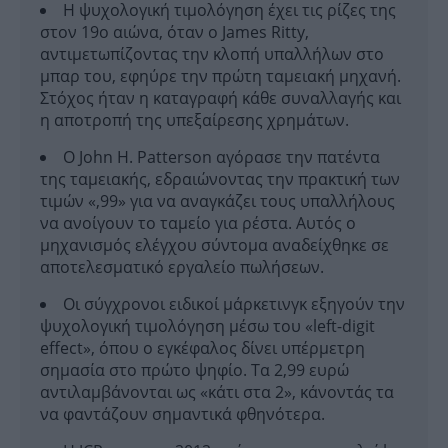
Η ψυχολογική τιμολόγηση έχει τις ρίζες της
στον 19ο αιώνα, όταν ο James Ritty,
αντιμετωπίζοντας την κλοπή υπαλλήλων στο
μπαρ του, εφηύρε την πρώτη ταμειακή μηχανή.
Στόχος ήταν η καταγραφή κάθε συναλλαγής και
η αποτροπή της υπεξαίρεσης χρημάτων.
Ο John H. Patterson αγόρασε την πατέντα
της ταμειακής, εδραιώνοντας την πρακτική των
τιμών «,99» για να αναγκάζει τους υπαλλήλους
να ανοίγουν το ταμείο για ρέστα. Αυτός ο
μηχανισμός ελέγχου σύντομα αναδείχθηκε σε
αποτελεσματικό εργαλείο πωλήσεων.
Οι σύγχρονοι ειδικοί μάρκετινγκ εξηγούν την
ψυχολογική τιμολόγηση μέσω του «left-digit
effect», όπου ο εγκέφαλος δίνει υπέρμετρη
σημασία στο πρώτο ψηφίο. Τα 2,99 ευρώ
αντιλαμβάνονται ως «κάτι στα 2», κάνοντάς τα
να φαντάζουν σημαντικά φθηνότερα.