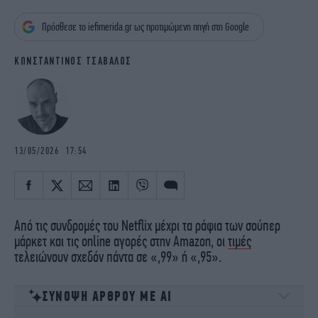
iBOOKS
ΖΩΔΙΑ
Πρόσθεσε το iefimerida.gr ως προτιμώμενη πηγή στη Google
OSCARS
THE OCEAN
MEDIA
ELAMEFORA
ΚΩΝΣΤΑΝΤΙΝΟΣ ΤΣΑΒΑΛΟΣ
NEWSLETTER
13/05/2026 17:54
Από τις συνδρομές του Netflix μέχρι τα ράφια των σούπερ
μάρκετ και τις online αγορές στην Amazon, οι
τιμές
τελειώνουν σχεδόν πάντα σε «,99» ή «,95».
ΣΥΝΟΨΗ ΑΡΘΡΟΥ ΜΕ ΑΙ