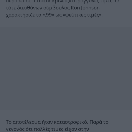
περάσει σε πιο «ειλικρινείς» στρογγυλές τιμές. Ο
τότε διευθύνων σύμβουλος Ron Johnson
χαρακτήριζε τα «,99» ως «ψεύτικες τιμές».
Το αποτέλεσμα ήταν καταστροφικό. Παρά το
γεγονός ότι πολλές τιμές είχαν στην