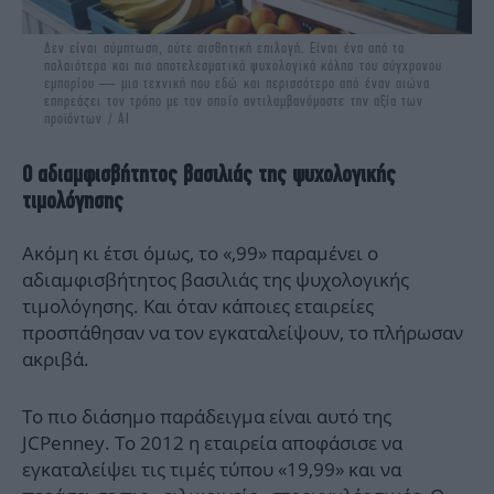
Δεν είναι σύμπτωση, ούτε αισθητική επιλογή. Είναι ένα από τα
παλαιότερα και πιο αποτελεσματικά ψυχολογικά κόλπα του σύγχρονου
εμπορίου — μια τεχνική που εδώ και περισσότερο από έναν αιώνα
επηρεάζει τον τρόπο με τον οποίο αντιλαμβανόμαστε την αξία των
προϊόντων / AI
Ο αδιαμφισβήτητος βασιλιάς της ψυχολογικής
τιμολόγησης
Ακόμη κι έτσι όμως, το «,99» παραμένει ο
αδιαμφισβήτητος βασιλιάς της ψυχολογικής
τιμολόγησης. Και όταν κάποιες εταιρείες
προσπάθησαν να τον εγκαταλείψουν, το πλήρωσαν
ακριβά.
Το πιο διάσημο παράδειγμα είναι αυτό της
JCPenney. Το 2012 η εταιρεία αποφάσισε να
εγκαταλείψει τις τιμές τύπου «19,99» και να