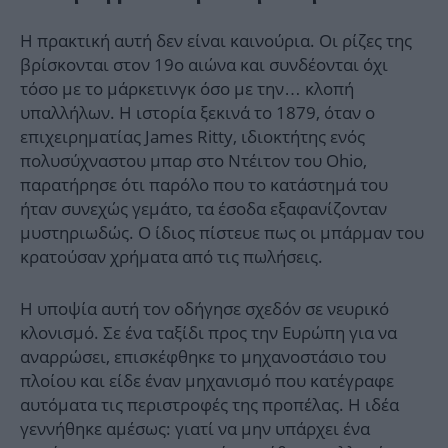
Η πρακτική αυτή δεν είναι καινούρια. Οι ρίζες της
βρίσκονται στον 19ο αιώνα και συνδέονται όχι
τόσο με το μάρκετινγκ όσο με την… κλοπή
υπαλλήλων. Η ιστορία ξεκινά το 1879, όταν ο
επιχειρηματίας James Ritty, ιδιοκτήτης ενός
πολυσύχναστου μπαρ στο Ντέιτον του Ohio,
παρατήρησε ότι παρόλο που το κατάστημά του
ήταν συνεχώς γεμάτο, τα έσοδα εξαφανίζονταν
μυστηριωδώς. Ο ίδιος πίστευε πως οι μπάρμαν του
κρατούσαν χρήματα από τις πωλήσεις.
Η υποψία αυτή τον οδήγησε σχεδόν σε νευρικό
κλονισμό. Σε ένα ταξίδι προς την Ευρώπη για να
αναρρώσει, επισκέφθηκε το μηχανοστάσιο του
πλοίου και είδε έναν μηχανισμό που κατέγραφε
αυτόματα τις περιστροφές της προπέλας. Η ιδέα
γεννήθηκε αμέσως: γιατί να μην υπάρχει ένα