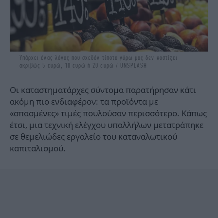
Υπάρχει ένας λόγος που σχεδόν τίποτα γύρω μας δεν κοστίζει
ακριβώς 5 ευρώ, 10 ευρώ ή 20 ευρώ / UNSPLASH
Οι καταστηματάρχες σύντομα παρατήρησαν κάτι
ακόμη πιο ενδιαφέρον: τα προϊόντα με
«σπασμένες» τιμές πουλούσαν περισσότερο. Κάπως
έτσι, μια τεχνική ελέγχου υπαλλήλων μετατράπηκε
σε θεμελιώδες εργαλείο του καταναλωτικού
καπιταλισμού.