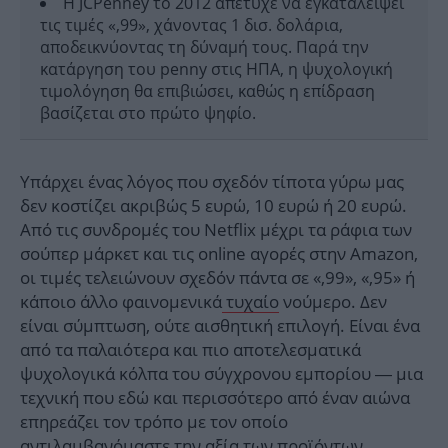
Η JCPenney το 2012 απέτυχε να εγκαταλείψει
τις τιμές «,99», χάνοντας 1 δισ. δολάρια,
αποδεικνύοντας τη δύναμή τους. Παρά την
κατάργηση του penny στις ΗΠΑ, η ψυχολογική
τιμολόγηση θα επιβιώσει, καθώς η επίδραση
βασίζεται στο πρώτο ψηφίο.
Υπάρχει ένας λόγος που σχεδόν τίποτα γύρω μας
δεν κοστίζει ακριβώς 5 ευρώ, 10 ευρώ ή 20 ευρώ.
Από τις συνδρομές του Netflix μέχρι τα ράφια των
σούπερ μάρκετ και τις online αγορές στην Amazon,
οι τιμές τελειώνουν σχεδόν πάντα σε «,99», «,95» ή
κάποιο άλλο φαινομενικά
τυχαίο
νούμερο. Δεν
είναι σύμπτωση, ούτε αισθητική επιλογή. Είναι ένα
από τα παλαιότερα και πιο αποτελεσματικά
ψυχολογικά κόλπα του σύγχρονου εμπορίου — μια
τεχνική που εδώ και περισσότερο από έναν αιώνα
επηρεάζει τον τρόπο με τον οποίο
αντιλαμβανόμαστε την αξία των προϊόντων.