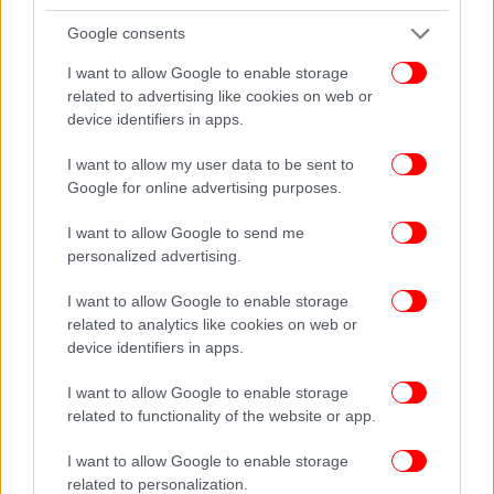
νόσο του κινητικού νευρώνα», αποκάλυψε ο Μιχάλης
Google consents
Οικονόμου
Εβελίνα Παπούλια: Ξέσπασε σε κλάματα μετά την
I want to allow Google to enable storage
καταδικαστική απόφαση για τον Πέτρο Φιλιππίδη -«Αυτά
related to advertising like cookies on web or
device identifiers in apps.
τα κορίτσια είναι ηρωίδες»
Οδοιπορικό στην Μπάργκα, την πιο «σκωτσέζικη»
I want to allow my user data to be sent to
πόλη της Ιταλίας - Τι συνδέει την Τοσκάνη με τα
Google for online advertising purposes.
σκωτσέζικα Χάιλαντς
I want to allow Google to send me
personalized advertising.
I want to allow Google to enable storage
related to analytics like cookies on web or
device identifiers in apps.
I want to allow Google to enable storage
related to functionality of the website or app.
I want to allow Google to enable storage
related to personalization.