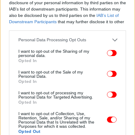
Σε άλλο σημείο της συνέντευξής της,
η Άριελ
disclosure of your personal information by third parties on the
Κωνσταντινίδη μίλησε και για τη σχέση της με την
IAB’s list of downstream participants. This information may
also be disclosed by us to third parties on the
IAB’s List of
Αλίκη Βουγιουκλάκη
, την οποία χαρακτήρισε
Downstream Participants
that may further disclose it to other
«καρμική».
third parties.
Please note that this website/app uses one or more Google
«Η γνωριμία μου με την Αλίκη Βουγιουκλάκη ήταν
Personal Data Processing Opt Outs
services and may gather and store information including but
καρμική. Με τον έναν ή τον άλλο τρόπο, θα
not limited to your visit or usage behaviour. You may click to
I want to opt-out of the Sharing of my
συνδεόμασταν με αυτή τη γυναίκα. Εγώ την Αλίκη
personal data.
grant or deny consent to Google and its third-party tags to
Opted In
την έχω μέσα μου και σαν ένα πολύ τραγικό
use your data for below specified purposes in below Google
πρόσωπο. Φοβόταν πολύ για την εικόνα της, για
consent section.
I want to opt-out of the Sale of my
αυτό το λέω. Είχε τόσο πολύ ανάγκη την αποδοχή.
Personal Data.
Opted In
Έδωσε τα νιάτα της, έδωσε το χαμόγελό της και
πίστευε ότι αυτό ήταν το μοναδικό εισιτήριο για να
I want to opt-out of processing my
έχει την αποδοχή του κόσμου. Κάπως εγκλωβίστηκε
Personal Data for Targeted Advertising.
Opted In
στην εικόνα», είπε χαρακτηριστικά η ηθοποιός.
I want to opt-out of Collection, Use,
Retention, Sale, and/or Sharing of my
ΟΛΕΣ ΟΙ ΕΙΔΗΣΕΙΣ
Personal Data that Is Unrelated with the
Purposes for which it was collected.
Ο Γεράσιμος Μιχελής «διαγνώστηκε με την τρομερή
Opted Out