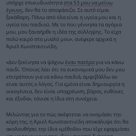
υπήρχε επικινδυνότητα
στα 53 μου να μείνω
έγκυος
, δεν θα το αποφάσιζα. Σε αυτό είμαι
ξεκάθαρη. Πάνω από όλα είναι η υγεία μου και η
υγεία του παιδιού. Με το που γέννησα τα αγόρια
μου, μου ξαναήρθε η ιδέα της σύλληψης. Το είχα
πολύ καιρό στο μυαλό μου», ανέφερε αρχικά η
Άριελ Κωνσταντινίδη.
«Δεν ξεκίνησα να ψάχνω
έναν πατέρα
για να κάνω
παιδί. Όποιος λέει ότι τα οικονομικά μου δεν μου
επιτρέπουν για να κάνω παιδιά, αμφιβάλλω αν
είναι αυτός ο λόγος. Για εμένα είναι δημιουργία η
οικογένεια, δεν είναι υποχρέωση, βάρος, ευθύνες
και έξοδα», τόνισε η ίδια στη συνέχεια.
Μιλώντας για το πώς σκέφτεται να ονομάσει την
κόρη της, η Άριελ Κωνσταντινίδη αποκάλυψε ότι θα
ακολουθήσει την ίδια «μέθοδο» που είχε εφαρμόσει