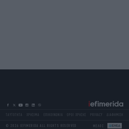
ΤΑΥΤΟΤΗΤΑ
ΧΡΗΣΙΜΑ
ΕΠΙΚΟΙΝΩΝΙΑ
ΟΡΟΙ ΧΡΗΣΗΣ
PRIVACY
ΔΙΑΦΗΜΙΣΗ
© 2026 IEFIMERIDA ALL RIGHTS RESERVED
ΜΕΛΟΣ