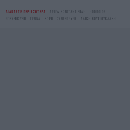
ΔΙΑΒΑΣΤΕ ΠΕΡΙΣΣΟΤΕΡΑ
ΆΡΙΕΛ ΚΩΝΣΤΑΝΤΙΝΊΔΗ
ΗΘΟΠΟΙΌΣ
ΕΓΚΥΜΟΣΎΝΗ
ΓΈΝΝΑ
ΚΌΡΗ
ΣΥΝΈΝΤΕΥΞΗ
ΑΛΊΚΗ ΒΟΥΓΙΟΥΚΛΆΚΗ