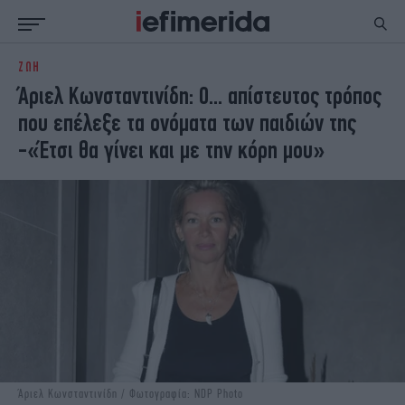
ΖΩΗ
ΕΙΔΗΣΕΙΣ
ΠΟΛΙΤΙΚΗ
Άριελ Κωνσταντινίδη: Ο... απίστευτος τρόπος
NON PAPER
ΕΛΛΑΔΑ
που επέλεξε τα ονόματα των παιδιών της
ΟΙΚΟΝΟΜΙΑ
ΚΟΣΜΟΣ
-«Έτσι θα γίνει και με την κόρη μου»
ΠΟΛΙΤΙΣΜΟΣ
ΠΑΝΕΛΛΗΝΙΕΣ
ΖΩΗ
ΣΠΟΡ
ΓΥΝΑΙΚΑ
ENGLISH EDITION
ΠΟΛΗ
STORIES
ΕΚΛΟΓΕΣ
TRAVEL
ΤΕΧΝΟΛΟΓΙΑ
ΥΓΕΙΑ
DESIGN
ΟΛΥΜΠΙΑΚΟΙ ΑΓΩΝΕΣ
EURO
GREEN
PODCAST
iAUTOKINITO
iOPINIONS
iGASTRONOMIE
Άριελ Κωνσταντινίδη / Φωτογραφία: NDP Photo