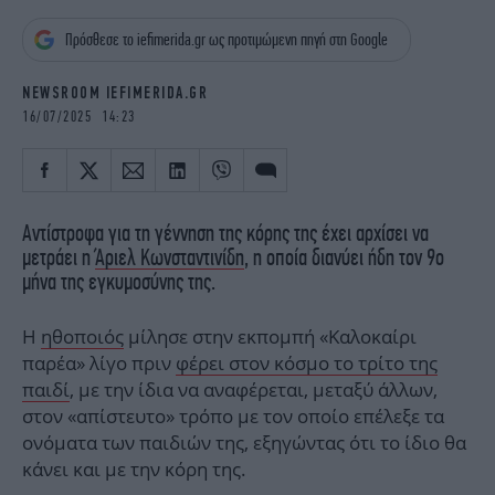
iBOOKS
ΖΩΔΙΑ
Πρόσθεσε το iefimerida.gr ως προτιμώμενη πηγή στη Google
OSCARS
THE OCEAN
MEDIA
ELAMEFORA
NEWSROOM IEFIMERIDA.GR
16/07/2025 14:23
NEWSLETTER
Αντίστροφα για τη γέννηση της κόρης της έχει αρχίσει να
μετράει η
Άριελ Κωνσταντινίδη
, η οποία διανύει ήδη τον 9ο
μήνα της εγκυμοσύνης της.
Η
ηθοποιός
μίλησε στην εκπομπή «Καλοκαίρι
παρέα» λίγο πριν
φέρει στον κόσμο το τρίτο της
παιδί
, με την ίδια να αναφέρεται, μεταξύ άλλων,
στον «απίστευτο» τρόπο με τον οποίο επέλεξε τα
ονόματα των παιδιών της, εξηγώντας ότι το ίδιο θα
κάνει και με την κόρη της.