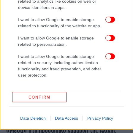
related to analytics like cookies on web or
ΠΟΛΙΤΙΚΗ
09/07/2026 09:39
device identifiers in apps.
Η Μαριάννα Τουμασάτου παρομοιάζει τον Τσίπρα
I want to allow Google to enable storage
με τη Βουγιουκλάκη και λέει: Έφτιαξε καινούργια
related to functionality of the website or app.
βαζάκια για να τα αφήσει [βίντεο]
I want to allow Google to enable storage
related to personalization.
I want to allow Google to enable storage
related to security, including authentication
functionality and fraud prevention, and other
user protection.
CONFIRM
Data Deletion
Data Access
Privacy Policy
ΠΟΛΙΤΙΣΜΟΣ
04/07/2026 09:10
«Μέσα» στο προσωπικό καμαρίνι της Αλίκης