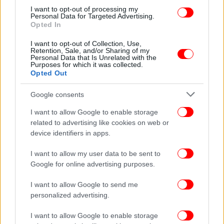
I want to opt-out of processing my
Personal Data for Targeted Advertising.
Opted In
ΖΩΗ
15/07/2026 10:50
Μάρω Κοντού: Άγνωστες ιστορίες από τη ζωή
I want to opt-out of Collection, Use,
της ντίβας του ελληνικού σινεμά -Οι
Retention, Sale, and/or Sharing of my
Personal Data that Is Unrelated with the
ανταγωνισμοί με Αλίκη και Ζωή, το αξέχαστο
Purposes for which it was collected.
Opted Out
ζευγάρι
Google consents
I want to allow Google to enable storage
related to advertising like cookies on web or
device identifiers in apps.
I want to allow my user data to be sent to
Google for online advertising purposes.
I want to allow Google to send me
personalized advertising.
I want to allow Google to enable storage