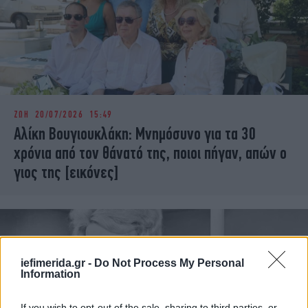
ΖΩΗ
20/07/2026 15:49
Αλίκη Βουγιουκλάκη: Μνημόσυνο για τα 30
χρόνια από τον θάνατό της, ποιοι πήγαν, απών ο
γιος της [εικόνες]
iefimerida.gr -
Do Not Process My Personal
Information
If you wish to opt-out of the sale, sharing to third parties, or