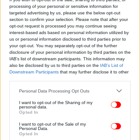
processing of your personal or sensitive information for
targeted advertising by us, please use the below opt-out
section to confirm your selection. Please note that after your
opt-out request is processed you may continue seeing
interest-based ads based on personal information utilized by
ΠΟΛΙΤΙΣΜΟΣ
15/07/2026 12:41
us or personal information disclosed to third parties prior to
Μάρω Κοντού, η ηθοποιός που δεν έγινε ποτέ
your opt-out. You may separately opt-out of the further
Βουγιουκλάκη, επιβεβαιώνοντας την προφητεία
disclosure of your personal information by third parties on the
του Χορν -Πρότυπο ανεξάρτητης γυναίκας
IAB’s list of downstream participants. This information may
also be disclosed by us to third parties on the
IAB’s List of
Downstream Participants
that may further disclose it to other
third parties.
Please note that this website/app uses one or more Google
Personal Data Processing Opt Outs
services and may gather and store information including but
not limited to your visit or usage behaviour. You may click to
I want to opt-out of the Sharing of my
personal data.
grant or deny consent to Google and its third-party tags to
Opted In
use your data for below specified purposes in below Google
consent section.
I want to opt-out of the Sale of my
Personal Data.
Opted In