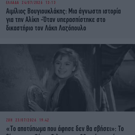
ΕΛΛΑΔΑ
24/07/2026 13:13
iBOOKS
ΖΩΔΙΑ
Αιμίλιος Βουγιουκλάκης: Μια άγνωστη ιστορία
OSCARS
THE OCEAN
για την Αλίκη -Όταν υπερασπίστηκε στο
MEDIA
ELAMEFORA
δικαστήριο τον Λάκη Λαζόπουλο
NEWSLETTER
ΖΩΗ
23/07/2026 19:42
«Το αποτύπωμα που άφησε δεν θα σβήσει»: Το